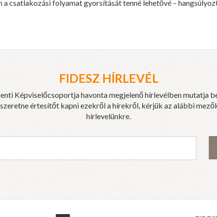
a csatlakozási folyamat gyorsítását tenné lehetővé – hangsúlyozt
FIDESZ HÍRLEVÉL
enti Képviselőcsoportja havonta megjelenő hírlevélben mutatja b
eretne értesítőt kapni ezekről a hírekről, kérjük az alábbi mezők
hírlevelünkre.