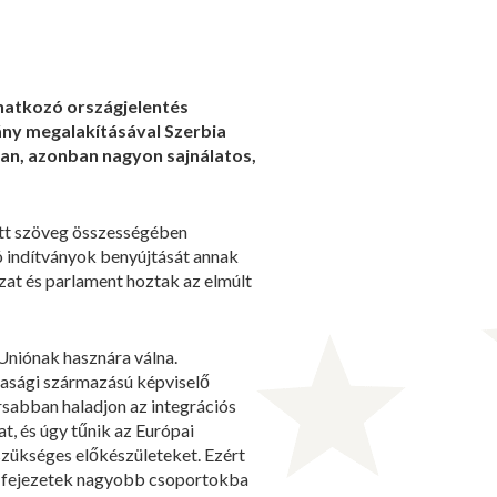
natkozó országjelentés
ány megalakításával Szerbia
an, azonban nagyon sajnálatos,
tott szöveg összességében
 indítványok benyújtását annak
at és parlament hoztak az elmúlt
Uniónak hasznára válna.
dasági származású képviselő
rsabban haladjon az integrációs
, és úgy tűnik az Európai
szükséges előkészületeket. Ezért
ási fejezetek nagyobb csoportokba