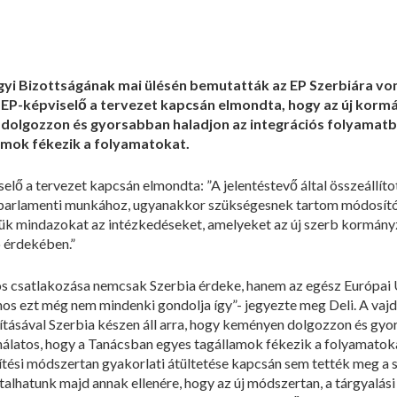
gyi Bizottságának mai ülésén bemutatták az EP Szerbiára vo
s EP-képviselő a tervezet kapcsán elmondta, hogy az új korm
 dolgozzon és gyorsabban haladjon az integrációs folyamatb
amok fékezik a folyamatokat.
elő a tervezet kapcsán elmondta: ”A jelentéstevő által összeállí
a parlamenti munkához, ugyanakkor szükségesnek tartom módosító
k mindazokat az intézkedéseket, amelyeket az új szerb kormányz
 érdekében.”
s csatlakozása nemcsak Szerbia érdeke, hanem az egész Európai 
os ezt még nem mindenki gondolja így”- jegyezte meg Deli. A vaj
tásával Szerbia készen áll arra, hogy keményen dolgozzon és gyo
álatos, hogy a Tanácsban egyes tagállamok fékezik a folyamatokat
vítési módszertan gyakorlati átültetése kapcsán sem tették meg a 
sztalhatunk majd annak ellenére, hogy az új módszertan, a tárgyal