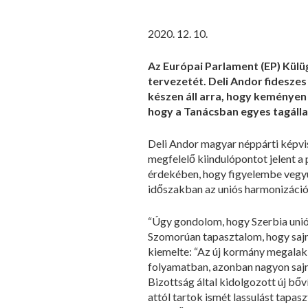
2020. 12. 10.
Az Európai Parlament (EP) Külü
tervezetét. Deli Andor fidesze
készen áll arra, hogy keményen
hogy a Tanácsban egyes tagáll
Deli Andor magyar néppárti képvis
megfelelő kiindulópontot jelent 
érdekében, hogy figyelembe vegyü
időszakban az uniós harmonizáció
“Úgy gondolom, hogy Szerbia unió
Szomorúan tapasztalom, hogy sajn
kiemelte: “Az új kormány megalakí
folyamatban, azonban nagyon sajn
Bizottság által kidolgozott új bő
attól tartok ismét lassulást tapa