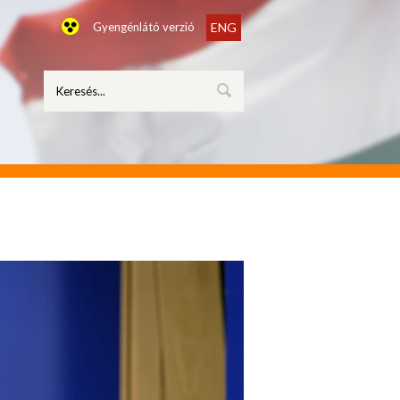
Gyengénlátó verzió
ENG