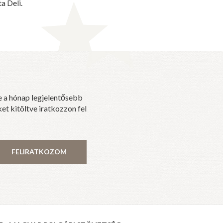
a Deli.
e a hónap legjelentősebb
et kitöltve iratkozzon fel
FELIRATKOZOM