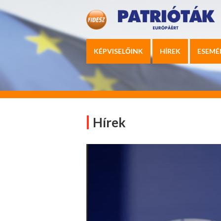
KÉPVISELŐINK
HÍREK
ESEMÉ
Hírek