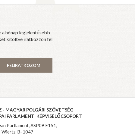
e a hónap legjelentősebb
et kitöltve iratkozzon fel
FELIRATKOZOM
Z - MAGYAR POLGÁRI SZÖVETSÉG
PAI PARLAMENTI KÉPVISELŐCSOPORT
an Parliament, ASP09 E151,
 Wiertz, B–1047