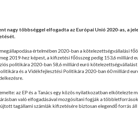
nt nagy többséggel elfogadta az Európai Unió 2020-as, a jel
etését.
megállapodása értelmében 2020-ban a kötelezettségvállalási főöss
eg 2019-hez képest, a kifizetési főösszeg pedig 153,6 milliárd e
ziós politikára 2020-ban 58,6 milliárd euró kötelezettségvállalást 
litikára és a Vidékfejlesztési Politikára 2020-ban 60 milliárd eur
ndelkezésre.
emelte: az EP és a Tanács egy közös nyilatkozatban elkötelezte 
járásban való elfogadásával mozgósítani fogják a többletforrásokat
újtott tagállami számlák kifizetésére biztosan elegendő forrás ál