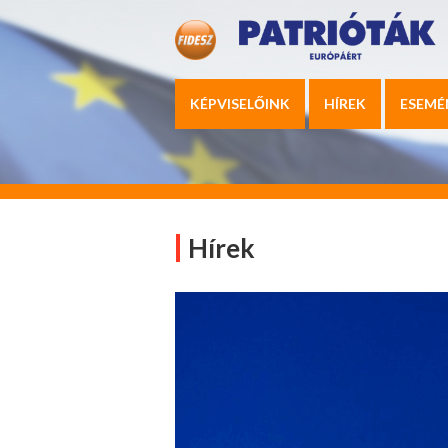
KÉPVISELŐINK
HÍREK
ESEMÉ
Hírek