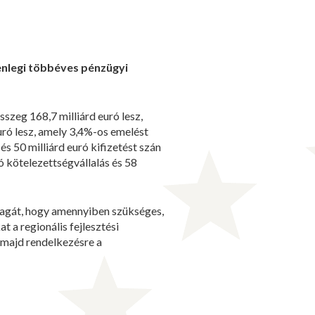
enlegi többéves pénzügyi
zeg 168,7 milliárd euró lesz,
uró lesz, amely 3,4%-os emelést
és 50 milliárd euró kifizetést szán
ó kötelezettségvállalás és 58
magát, hogy amennyiben szükséges,
 a regionális fejlesztési
l majd rendelkezésre a