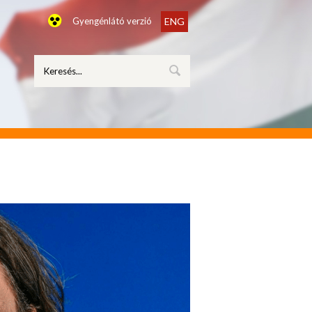
Gyengénlátó verzió
ENG