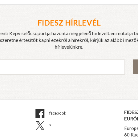
FIDESZ HÍRLEVÉL
enti Képviselőcsoportja havonta megjelenő hírlevélben mutatja b
eretne értesítőt kapni ezekről a hírekről, kérjük az alábbi mezők
hírlevelünkre.
FIDES
facebook
EURÓ
x
Europe
60 Rue