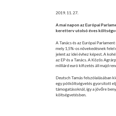
2019. 11. 27.
A mai napon az Európai Parlame
keretterv utolsó éves költségv
A Tanács és az Európai Parlament 
mely 1,5%-os növekedésnek felel m
jelent az idei évhez képest. A kohé
az EP és a Tanács. A Közös Agrárpo
milliárd euró kifizetés áll majd re
Deutsch Tamás felszólalásában ki
egy pótköltségvetés gyorsított el
támogatásoknál, így a jövőre beny
költségvetésben.