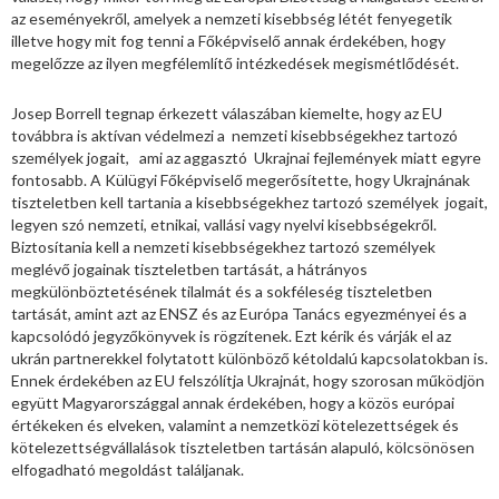
az eseményekről, amelyek a nemzeti kisebbség létét fenyegetik
illetve hogy mit fog tenni a Főképviselő annak érdekében, hogy
megelőzze az ilyen megfélemlítő intézkedések megismétlődését.
Josep Borrell tegnap érkezett válaszában kiemelte, hogy az EU
továbbra is aktívan védelmezi a nemzeti kisebbségekhez tartozó
személyek jogait, ami az aggasztó Ukrajnai fejlemények miatt egyre
fontosabb. A Külügyi Főképviselő megerősítette, hogy Ukrajnának
tiszteletben kell tartania a kisebbségekhez tartozó személyek jogait,
legyen szó nemzeti, etnikai, vallási vagy nyelvi kisebbségekről.
Biztosítania kell a nemzeti kisebbségekhez tartozó személyek
meglévő jogainak tiszteletben tartását, a hátrányos
megkülönböztetésének tilalmát és a sokféleség tiszteletben
tartását, amint azt az ENSZ és az Európa Tanács egyezményei és a
kapcsolódó jegyzőkönyvek is rögzítenek. Ezt kérik és várják el az
ukrán partnerekkel folytatott különböző kétoldalú kapcsolatokban is.
Ennek érdekében az EU felszólítja Ukrajnát, hogy szorosan működjön
együtt Magyarországgal annak érdekében, hogy a közös európai
értékeken és elveken, valamint a nemzetközi kötelezettségek és
kötelezettségvállalások tiszteletben tartásán alapuló, kölcsönösen
elfogadható megoldást találjanak.