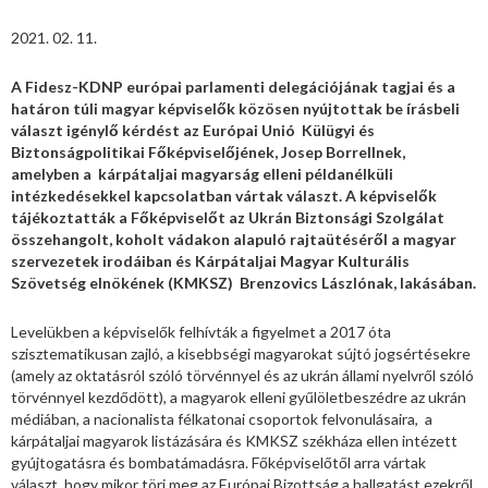
2021. 02. 11.
A Fidesz-KDNP európai parlamenti delegációjának tagjai és a
határon túli magyar képviselők közösen nyújtottak be írásbeli
választ igénylő kérdést az Európai Unió Külügyi és
Biztonságpolitikai Főképviselőjének, Josep Borrellnek,
amelyben a kárpátaljai magyarság elleni példanélküli
intézkedésekkel kapcsolatban vártak választ. A képviselők
tájékoztatták a Főképviselőt az Ukrán Biztonsági Szolgálat
összehangolt, koholt vádakon alapuló rajtaütéséről a magyar
szervezetek irodáiban és Kárpátaljai Magyar Kulturális
Szövetség elnökének (KMKSZ) Brenzovics Lászlónak, lakásában.
Levelükben a képviselők felhívták a figyelmet a 2017 óta
szisztematikusan zajló, a kisebbségi magyarokat sújtó jogsértésekre
(amely az oktatásról szóló törvénnyel és az ukrán állami nyelvről szóló
törvénnyel kezdődött), a magyarok elleni gyűlöletbeszédre az ukrán
médiában, a nacionalista félkatonai csoportok felvonulásaira, a
kárpátaljai magyarok listázására és KMKSZ székháza ellen intézett
gyújtogatásra és bombatámadásra. Főképviselőtől arra vártak
választ, hogy mikor töri meg az Európai Bizottság a hallgatást ezekről