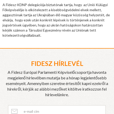
A Fidesz-KDNP delegációja biztatónak tartja, hogy az Unió Külügyi
Főképviselője is elkötelezett a kisebbségvédelmi elvek mellett,
aggasztónak tartja az Ukrajnában élő magyar közösség helyzetét, de
elvárja, hogy ezek után konkrét lépések is történjenek a konkrét
jogsértések ügyében, hogy az ukrán hatóságokon határozottan
kérjék számon a Társulási Egyezmény révén az Uniónak tett
kötelezettségvállalásait.
FIDESZ HÍRLEVÉL
A Fidesz Európai Parlamenti Képviselőcsoportja havonta
megjelenő hírlevélben mutatja be a hónap legjelentősebb
eseményeit. Amennyiben szeretne értesítőt kapni ezekről a
hírekről, kérjük az alábbi mezőket kitöltve iratkozzon fel
hírlevelünkre.