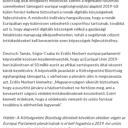
Bizottság által elfogadott módosítás szerint a leginkább rászoruló
személyeket támogató európai segítségnyújtási alapból 2019-től
külön forrást kellene biztosítani a romák digitális készségeinek
fejlesztésére. A módosító indítvány hangsúlyozza, hogy a romák
Európában egy különösen sebezhető csoporthoz tartoznak, továbbá
azt is, hogy alapvető digitális készségek nélkül a gazdasági
felzárkózás manapság elképzelhetetlen, tehát a segélynek célzott
intézkedéseket kell bevezetnie ezen képességek fejlesztéséhez.
Deutsch Tamás, Sógor Csaba és Erdős Norbert európai parlamenti
képviselők közösen kezdeményezték, hogy az Európai Unió 2019-
ben különítsen el 50 millió eurót az afrikai sertéspestis által okozott
károk kezelésére. A képviselők javaslatát a Költségvetési Bizottság
egyhangúlag támogatta, s várhatóan a plenáris ülés is megszavazza
azt. Erdős Norbert kiemelte: „Magyarországon sikerült biztosítani,
hogy a pusztító járvány a házisertéseket ne fertőzze meg, ami a
bevezetett szigorú védelmi intézkedéseknek köszönhető. Ezért
kiemelt érdekünk, hogy a védekezés nemzeti és uniós forrásai
továbbra is elérhetőek legyenek”.
Háttér: A Költségvetési Bizottság döntését követően október végén az
Európai Parlament plenárisának is el kell fogadnia a 2019. évi uniós