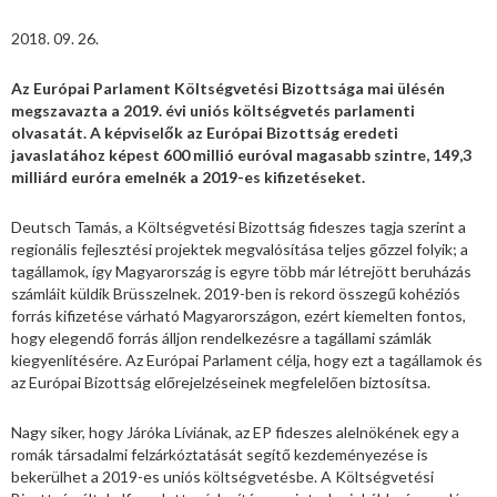
2018. 09. 26.
Az Európai Parlament Költségvetési Bizottsága mai ülésén
megszavazta a 2019. évi uniós költségvetés parlamenti
olvasatát. A képviselők az Európai Bizottság eredeti
javaslatához képest 600 millió euróval magasabb szintre, 149,3
milliárd euróra emelnék a 2019-es kifizetéseket.
Deutsch Tamás, a Költségvetési Bizottság fideszes tagja szerint a
regionális fejlesztési projektek megvalósítása teljes gőzzel folyik; a
tagállamok, így Magyarország is egyre több már létrejött beruházás
számláit küldik Brüsszelnek. 2019-ben is rekord összegű kohéziós
forrás kifizetése várható Magyarországon, ezért kiemelten fontos,
hogy elegendő forrás álljon rendelkezésre a tagállami számlák
kiegyenlítésére. Az Európai Parlament célja, hogy ezt a tagállamok és
az Európai Bizottság előrejelzéseinek megfelelően biztosítsa.
Nagy siker, hogy Járóka Líviának, az EP fideszes alelnökének egy a
romák társadalmi felzárkóztatását segítő kezdeményezése is
bekerülhet a 2019-es uniós költségvetésbe. A Költségvetési