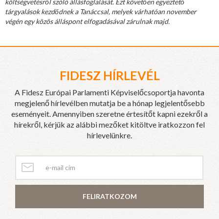
költségvetésről szóló állásfoglalását. Ezt követően egyeztető
tárgyalások kezdődnek a Tanáccsal, melyek várhatóan november
végén egy közös álláspont elfogadásával zárulnak majd.
FIDESZ HÍRLEVÉL
A Fidesz Európai Parlamenti Képviselőcsoportja havonta
megjelenő hírlevélben mutatja be a hónap legjelentősebb
eseményeit. Amennyiben szeretne értesítőt kapni ezekről a
hírekről, kérjük az alábbi mezőket kitöltve iratkozzon fel
hírlevelünkre.
FELIRATKOZOM