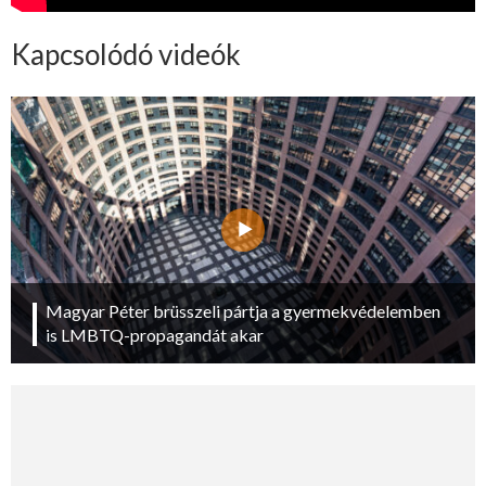
Kapcsolódó videók
Magyar Péter brüsszeli pártja a gyermekvédelemben
is LMBTQ-propagandát akar