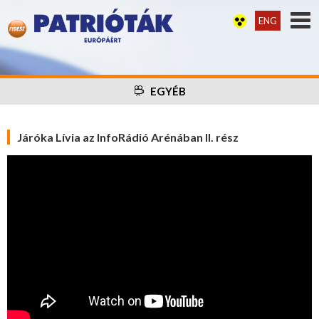
ENG
EGYÉB
Járóka Lívia az InfoRádió Arénában II. rész