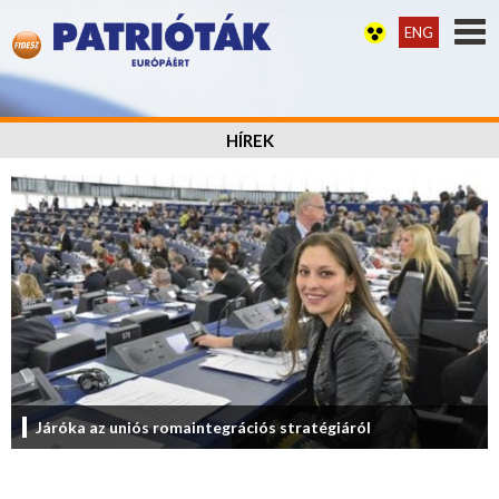
ENG
HÍREK
Járóka az uniós romaintegrációs stratégiáról