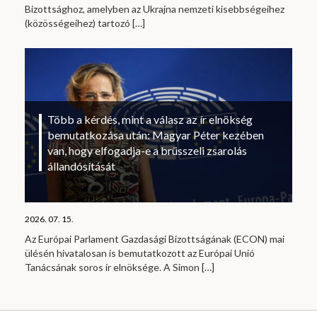
Bizottsághoz, amelyben az Ukrajna nemzeti kisebbségeihez
(közösségeihez) tartozó
[…]
Több a kérdés, mint a válasz az ír elnökség
bemutatkozása után: Magyar Péter kezében
van, hogy elfogadja-e a brüsszeli zsarolás
állandósítását
2026. 07. 15.
Az Európai Parlament Gazdasági Bizottságának (ECON) mai
ülésén hivatalosan is bemutatkozott az Európai Unió
Tanácsának soros ír elnöksége. A Simon
[…]