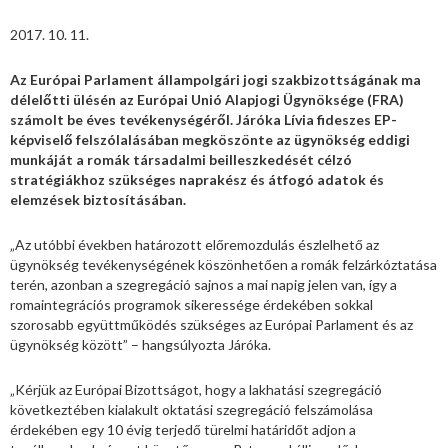
2017. 10. 11.
Az Európai Parlament állampolgári jogi
szakbizottságának ma
délelőtti ülésén az Európai Unió Alapjogi Ügynöksége (FRA)
számolt be éves tevékenységéről. Járóka Lívia fideszes EP-
képviselő felszólalásában megköszönte az ügynökség eddigi
munkáját a romák társadalmi beilleszkedését célzó
stratégiákhoz szükséges naprakész és átfogó adatok és
elemzések biztosításában.
„Az utóbbi években határozott előremozdulás észlelhető az
ügynökség tevékenységének köszönhetően a romák felzárkóztatása
terén, azonban a szegregáció sajnos a mai napig jelen van, így a
romaintegrációs programok sikeressége érdekében sokkal
szorosabb együttműködés szükséges az Európai Parlament és az
ügynökség között” – hangsúlyozta Járóka.
„Kérjük az Európai Bizottságot, hogy a lakhatási szegregáció
következtében kialakult oktatási szegregáció felszámolása
érdekében egy 10 évig terjedő türelmi határidőt adjon a