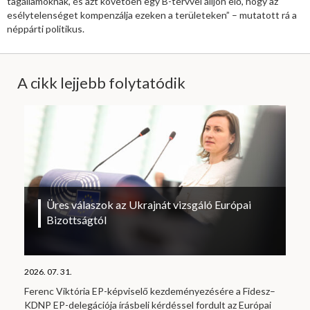
tagállamoknak, és azt követően egy B-tervvel álljon elő, hogy az
esélytelenséget kompenzálja ezeken a területeken” – mutatott rá a
néppárti politikus.
A cikk lejjebb folytatódik
Üres válaszok az Ukrajnát vizsgáló Európai
Bizottságtól
2026. 07. 31.
Ferenc Viktória EP-képviselő kezdeményezésére a Fidesz–
KDNP EP-delegációja írásbeli kérdéssel fordult az Európai