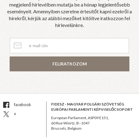
megjelenő hírlevélben mutatja be a hónap legjelentősebb
eseményeit. Amennyiben szeretne értesítőt kapni ezekről a
hírekről, kérjük az alábbi mezőket kitöltve iratkozzon fel
hírlevelünkre.
FELIRATKOZOM
FIDESZ - MAGYAR POLGÁRI SZÖVETSÉG
facebook
EURÓPAI PARLAMENTI KÉPVISELŐCSOPORT
x
European Parliament, ASP09 E151,
60 Rue Wiertz, B–1047
Brussels, Belgium