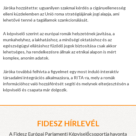
Járóka hozzátette: ugyanilyen szakmai kérdés a cigányellenesség
elleni küzdelemben az Unió roma stratégiájának jogi alapja, ami
lehetővé tenné a tagállamok szankcionálását.
A képviselő szerint az európai romák helyzetének javítása, a
munkahelyhez, a lakhatáshoz, a minőségi oktatáshoz és az
egészségügyi ellátáshoz fűződő jogok biztosítása csak akkor
lehetséges, ha rendelkezésre állnak az etnikai alapon is mért
komplex, anonim adatok.
Járóka továbbá felhívta a figyelmet egy most induló interaktív
társadalmi integrációs alkalmazásra, a RITA-ra, mely a romák
információhoz való hozzáférését segíti és melynek elterjesztésén a
képviselő és csapata már dolgozik.
FIDESZ HÍRLEVÉL
A Fidesz Európai Parlamenti Képviselőcsoportja havonta