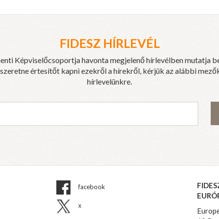
FIDESZ HÍRLEVÉL
enti Képviselőcsoportja havonta megjelenő hírlevélben mutatja b
eretne értesítőt kapni ezekről a hírekről, kérjük az alábbi mezők
hírlevelünkre.
FIDES
facebook
EURÓ
x
Europe