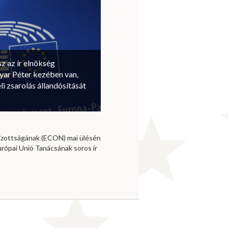
sz az ír elnökség
ar Péter kezében van,
li zsarolás állandósítását
izottságának (ECON) mai ülésén
urópai Unió Tanácsának soros ír