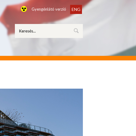
Gyengénlátó verzió
ENG