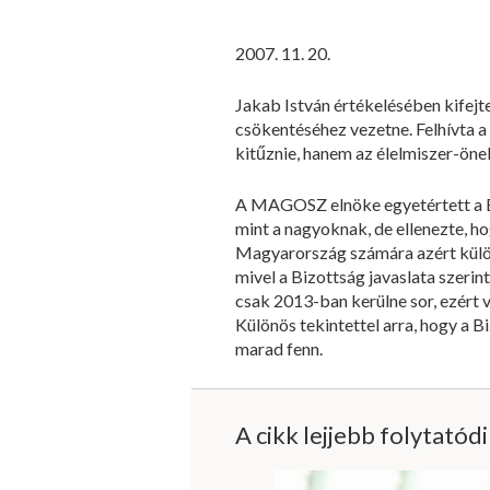
2007. 11. 20.
Jakab István értékelésében kifej
csökentéséhez vezetne. Felhívta a
kitűznie, hanem az élelmiszer-öne
A MAGOSZ elnöke egyetértett a B
mint a nagyoknak, de ellenezte, h
Magyarország számára azért külön
mivel a Bizottság javaslata szer
csak 2013-ban kerülne sor, ezért
Különös tekintettel arra, hogy a B
marad fenn.
A cikk lejjebb folytatód