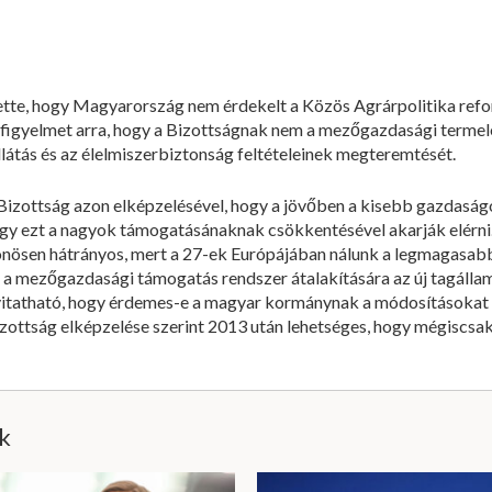
tette, hogy Magyarország nem érdekelt a Közös Agrárpolitika ref
 figyelmet arra, hogy a Bizottságnak nem a mezőgazdasági termelé
llátás és az élelmiszerbiztonság feltételeinek megteremtését.
izottság azon elképzelésével, hogy a jövőben a kisebb gazdasá
ogy ezt a nagyok támogatásánaknak csökkentésével akarják elérni.
ösen hátrányos, mert a 27-ek Európájában nálunk a legmagasabb
int a mezőgazdasági támogatás rendszer átalakítására az új tagá
 vitatható, hogy érdemes-e a magyar kormánynak a módosításokat
izottság elképzelése szerint 2013 után lehetséges, hogy mégiscsak 
ik