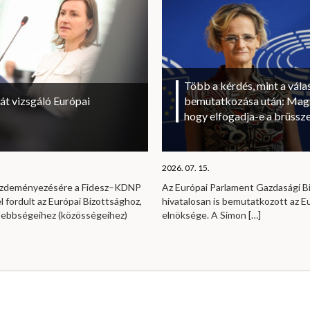
Több a kérdés, mint a vála
át vizsgáló Európai
bemutatkozása után: Magy
hogy elfogadja-e a brüssze
2026. 07. 15.
kezdeményezésére a Fidesz–KDNP
Az Európai Parlament Gazdasági B
l fordult az Európai Bizottsághoz,
hivatalosan is bemutatkozott az E
sebbségeihez (közösségeihez)
elnöksége. A Simon
[…]