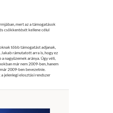
ormjában, mert az a támogatások
s csökkentését kellene célul
goknak több támogatást adjanak,
 Jakab rámutatott arra is, hogy ez
 a nagyüzemek aránya. Úgy véli,
llamokban már nem 2009-ben, hanem
 már 2009-ben bevezetnie.
a jelenlegi elosztási rendszer