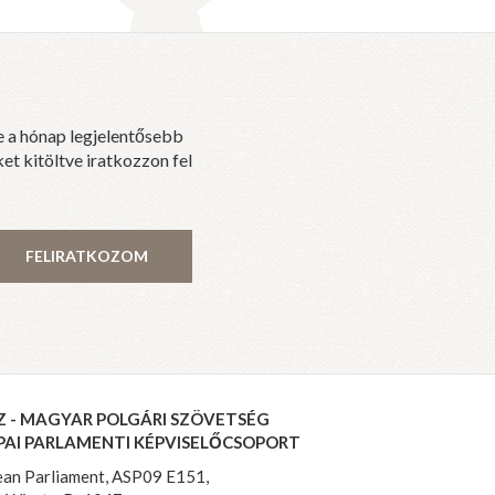
e a hónap legjelentősebb
et kitöltve iratkozzon fel
FELIRATKOZOM
Z - MAGYAR POLGÁRI SZÖVETSÉG
PAI PARLAMENTI KÉPVISELŐCSOPORT
an Parliament, ASP09 E151,