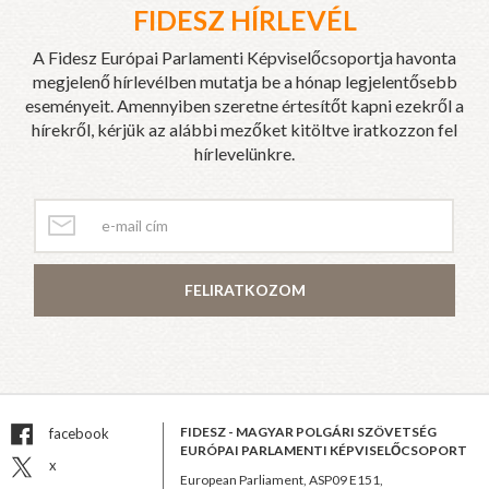
FIDESZ HÍRLEVÉL
A Fidesz Európai Parlamenti Képviselőcsoportja havonta
megjelenő hírlevélben mutatja be a hónap legjelentősebb
eseményeit. Amennyiben szeretne értesítőt kapni ezekről a
hírekről, kérjük az alábbi mezőket kitöltve iratkozzon fel
hírlevelünkre.
FELIRATKOZOM
FIDESZ - MAGYAR POLGÁRI SZÖVETSÉG
facebook
EURÓPAI PARLAMENTI KÉPVISELŐCSOPORT
x
European Parliament, ASP09 E151,