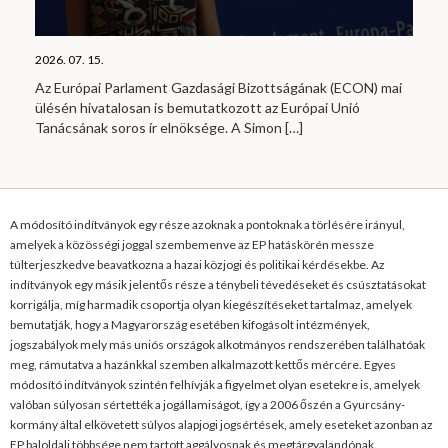
2026. 07. 15.
Az Európai Parlament Gazdasági Bizottságának (ECON) mai
ülésén hivatalosan is bemutatkozott az Európai Unió
Tanácsának soros ír elnöksége. A Simon
[…]
A módosító indítványok egy része azoknak a pontoknak a törlésére irányul,
amelyek a közösségi joggal szembemenve az EP hatáskörén messze
túlterjeszkedve beavatkozna a hazai közjogi és politikai kérdésekbe. Az
indítványok egy másik jelentős része a ténybeli tévedéseket és csúsztatásokat
korrigálja, míg harmadik csoportja olyan kiegészítéseket tartalmaz, amelyek
bemutatják, hogy a Magyarország esetében kifogásolt intézmények,
jogszabályok mely más uniós országok alkotmányos rendszerében találhatóak
meg, rámutatva a hazánkkal szemben alkalmazott kettős mércére. Egyes
módosító indítványok szintén felhívják a figyelmet olyan esetekre is, amelyek
valóban súlyosan sértették a jogállamiságot, így a 2006 őszén a Gyurcsány-
kormány által elkövetett súlyos alapjogi jogsértések, amely eseteket azonban az
EP baloldali többsége nem tartott aggályosnak és megtárgyalandónak.