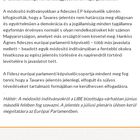
A módosító indítványokban a fideszes EP-képviselők szintén
kifogásolták, hogy a Tavares-jelentés nem határozza meg világosan
és egyértelműen a demokrácia és a jogállamiság minden tagállamra
egyformán érvényes normáit s olyan rendelkezéseket kér számon
Magyarországon, amelyet más országtól nem követel meg. Hankiss
Ágnes fideszes európai parlamenti képviselő – több más javaslata
mellett – beadott egyik módosító indítványában a fentebbi okokra
hivatkozva az egész jelentés törlésére és napirendről történő
levételére is javaslatot tett.
A Fidesz európai parlamenti képviselőcsoportja mindent meg fog
tenni, hogy a Tavares-jelentés jelenlegi, elfogult és súlyos
tévedéseket tartalmazó formájában ne kerülhessen elfogadásra.
.
Háttér: A módosító indítványokról a LIBE bizottsága várhatóan június
második felében fog szavazni. A jelentés a júliusi plenáris ülésen kerül
megvitatásra az Európai Parlamentben.