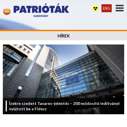
ENG
HÍREK
Ízekre szedett Tavares-jelentés – 200 módosító indítványt
nyújtott be a Fidesz