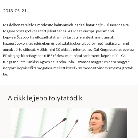
2013. 05. 21.
Ma délben zárult le a módosító indítványok leadási határideje Rui Tavares által
Magyarországról készített jelentéshez. A Fidesz európai parlamenti
képviselőcsoportja elfogadhatatlannak tartja a jelentést, mind annak
hazugságokon, tévedéseken és csúsztatásokon alapuló megállapításait, mind
annak sértő stílusát. A több mint 30 oldalas jelentéshez Gál Kinga vezetésével az
EP alapjogi bizottságának (LIBE) fideszes európai parlamenti képviselői – Gál
Kinga mellett Hankiss Ágnes és Járóka Lívia – számos magyar és nem magyar
néppárti képviselő támogatása mellett közel 200 módosító indítványt nyújtottak
be.
A cikk lejjebb folytatódik