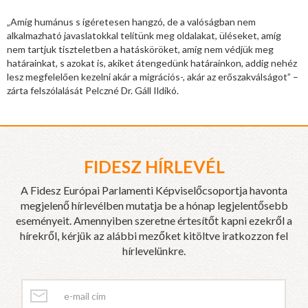
„Amíg humánus s ígéretesen hangzó, de a valóságban nem
alkalmazható javaslatokkal telítünk meg oldalakat, üléseket, amíg
nem tartjuk tiszteletben a hatásköröket, amíg nem védjük meg
határainkat, s azokat is, akiket átengedünk határainkon, addig nehéz
lesz megfelelően kezelni akár a migrációs-, akár az erőszakválságot” –
zárta felszólalását Pelczné Dr. Gáll Ildikó.
FIDESZ HÍRLEVÉL
A Fidesz Európai Parlamenti Képviselőcsoportja havonta
megjelenő hírlevélben mutatja be a hónap legjelentősebb
eseményeit. Amennyiben szeretne értesítőt kapni ezekről a
hírekről, kérjük az alábbi mezőket kitöltve iratkozzon fel
hírlevelünkre.