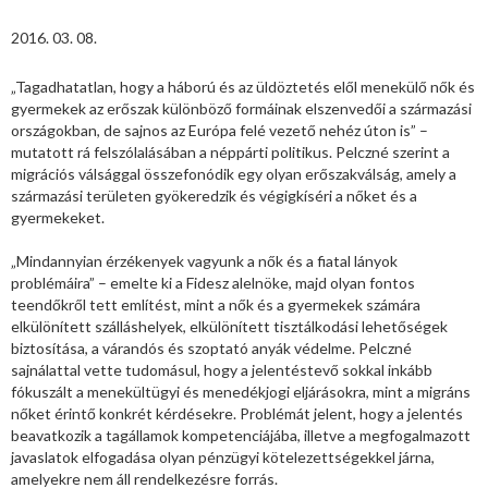
2016. 03. 08.
„Tagadhatatlan, hogy a háború és az üldöztetés elől menekülő nők és
gyermekek az erőszak különböző formáinak elszenvedői a származási
országokban, de sajnos az Európa felé vezető nehéz úton is” –
mutatott rá felszólalásában a néppárti politikus. Pelczné szerint a
migrációs válsággal összefonódik egy olyan erőszakválság, amely a
származási területen gyökeredzik és végigkíséri a nőket és a
gyermekeket.
„Mindannyian érzékenyek vagyunk a nők és a fiatal lányok
problémáira” – emelte ki a Fidesz alelnöke, majd olyan fontos
teendőkről tett említést, mint a nők és a gyermekek számára
elkülönített szálláshelyek, elkülönített tisztálkodási lehetőségek
biztosítása, a várandós és szoptató anyák védelme. Pelczné
sajnálattal vette tudomásul, hogy a jelentéstevő sokkal inkább
fókuszált a menekültügyi és menedékjogi eljárásokra, mint a migráns
nőket érintő konkrét kérdésekre. Problémát jelent, hogy a jelentés
beavatkozik a tagállamok kompetenciájába, illetve a megfogalmazott
javaslatok elfogadása olyan pénzügyi kötelezettségekkel járna,
amelyekre nem áll rendelkezésre forrás.