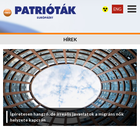
ENG
HÍREK
Ígéretesen hangzó, de irreális javaslatok a migráns nők
helyzete kapcsán