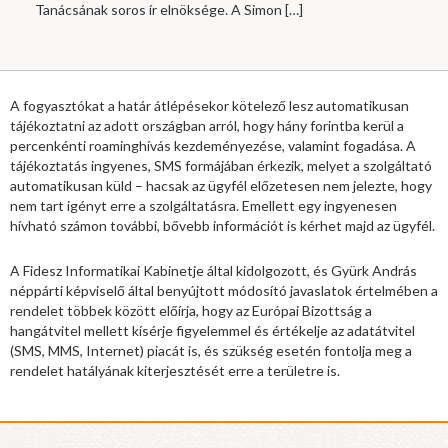
Tanácsának soros ír elnöksége. A Simon
[…]
A fogyasztókat a határ átlépésekor kötelező lesz automatikusan
tájékoztatni az adott országban arról, hogy hány forintba kerül a
percenkénti roaminghívás kezdeményezése, valamint fogadása. A
tájékoztatás ingyenes, SMS formájában érkezik, melyet a szolgáltató
automatikusan küld – hacsak az ügyfél előzetesen nem jelezte, hogy
nem tart igényt erre a szolgáltatásra. Emellett egy ingyenesen
hívható számon további, bővebb információt is kérhet majd az ügyfél.
A Fidesz Informatikai Kabinetje által kidolgozott, és Gyürk András
néppárti képviselő által benyújtott módosító javaslatok értelmében a
rendelet többek között előírja, hogy az Európai Bizottság a
hangátvitel mellett kísérje figyelemmel és értékelje az adatátvitel
(SMS, MMS, Internet) piacát is, és szükség esetén fontolja meg a
rendelet hatályának kiterjesztését erre a területre is.