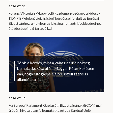
2026. 07. 31.
Ferenc Viktória EP-képviselő kezdeményezésére a Fidesz–
KDNP EP-delegációja írásbeli kérdéssel fordult az Európai
Bizottsághoz, amelyben az Ukrajna nemzeti kisebbségeihez
(közösségeihez) tartozó
[…]
Több a kérdés, mint a válasz az ír elnökség
bemutatkozása után: Magyar Péter kezében
van, hogy elfogadja-e a brüsszeli zsarolás
állandósítását
2026. 07. 15.
Az Európai Parlament Gazdasági Bizottságának (ECON) mai
ülésén hivatalosan is bemutatkozott az Európai Unió