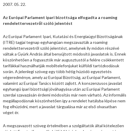
2007. 05. 22.
Az Európai Parlament ipari bizottsága elfogadta a roaming
rendelettervezetről szóló jelentést
Az Európai Parlament Ipari, Kutatási és Energiaügyi Bizottságának
(ITRE) tagjai tegnap egyhangúan megszavazták a roaming
rendelettervezetről szóló jelentést, amelynek ily módon részévé
váltak a Gyürk András által benyújtott módosító javaslatok is. Ennek
köszönhetően a fogyasztók már augusztustól a felére csökkentett
tarifákkal használhatják mobiltelefonjukat külföldi tartózkodásuk
során. A jelenlegi szöveg egy több hétig húzódó egyeztetés
végeredménye, amely az Európai Bizottság, az Európai Parlament,
valamint az Európai Tanács között zajlott. A konszenzusos javaslat
egyhangú ipari bizottsági jóváhagyása után az Európai Parlament
szerdai szavazásán érdemi módosítás már nem várható. Az informális
megállapodásnak köszönhetően így a rendelet hatályba lépése nem
fog elhúzódni, mert a javaslat tárgyalása már az első olvasatban
véget ér.
A megszavazott szöveg értelmében a szolgáltatók által kötelezően