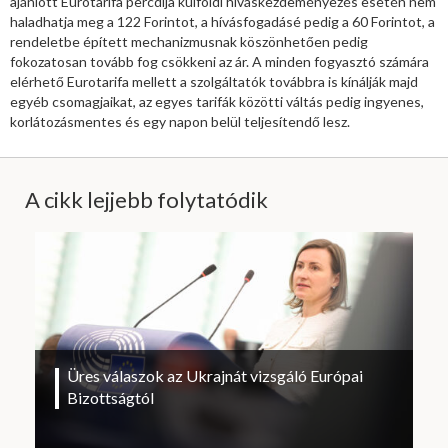
ajánlott Eurotarifa percdíja külföldi híváskezdeményezés esetén nem
haladhatja meg a 122 Forintot, a hívásfogadásé pedig a 60 Forintot, a
rendeletbe épített mechanizmusnak köszönhetően pedig
fokozatosan tovább fog csökkeni az ár. A minden fogyasztó számára
elérhető Eurotarifa mellett a szolgáltatók továbbra is kínálják majd
egyéb csomagjaikat, az egyes tarifák közötti váltás pedig ingyenes,
korlátozásmentes és egy napon belül teljesítendő lesz.
A cikk lejjebb folytatódik
Üres válaszok az Ukrajnát vizsgáló Európai
Bizottságtól