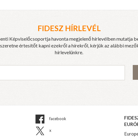
FIDESZ HÍRLEVÉL
enti Képviselőcsoportja havonta megjelenő hírlevélben mutatja b
eretne értesítőt kapni ezekről a hírekről, kérjük az alábbi mezők
hírlevelünkre.
FIDES
facebook
EURÓ
x
Europe