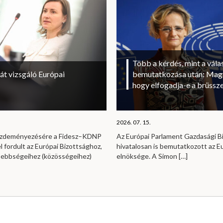
Több a kérdés, mint a vála
át vizsgáló Európai
bemutatkozása után: Magy
hogy elfogadja-e a brüssze
2026. 07. 15.
kezdeményezésére a Fidesz–KDNP
Az Európai Parlament Gazdasági B
l fordult az Európai Bizottsághoz,
hivatalosan is bemutatkozott az E
sebbségeihez (közösségeihez)
elnöksége. A Simon
[…]