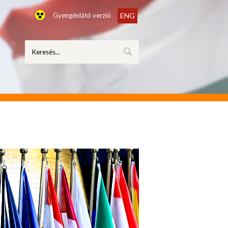
Gyengénlátó verzió
ENG