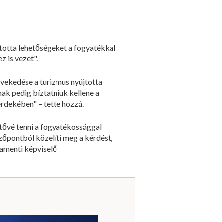
jtotta lehetőségeket a fogyatékkal
z is vezet".
vekedése a turizmus nyújtotta
ak pedig bíztatniuk kellene a
érdekében" – tette hozzá.
hetővé tenni a fogyatékossággal
zőpontból közelíti meg a kérdést,
lamenti képviselő