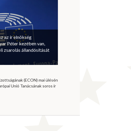
sz az ír elnökség
ar Péter kezében van,
li zsarolás állandósítását
izottságának (ECON) mai ülésén
urópai Unió Tanácsának soros ír