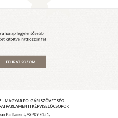
e a hónap legjelentősebb
et kitöltve iratkozzon fel
FELIRATKOZOM
Z - MAGYAR POLGÁRI SZÖVETSÉG
PAI PARLAMENTI KÉPVISELŐCSOPORT
an Parliament, ASP09 E151,