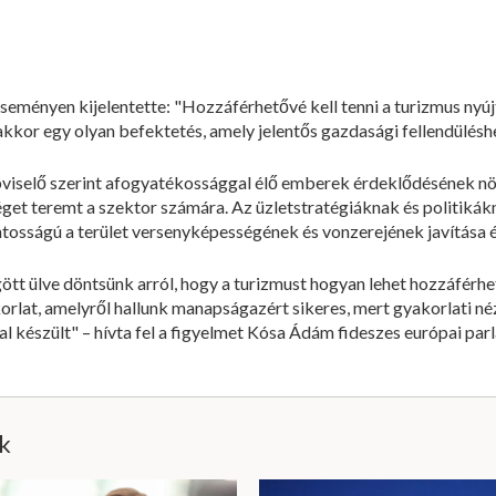
eseményen kijelentette: "Hozzáférhetővé kell tenni a turizmus nyú
kkor egy olyan befektetés, amely jelentős gazdasági fellendüléshe
pviselő szerint afogyatékossággal élő emberek érdeklődésének nö
get teremt a szektor számára. Az üzletstratégiáknak és politikákn
ontosságú a terület versenyképességének és vonzerejének javítása 
ögött ülve döntsünk arról, hogy a turizmust hogyan lehet hozzáfér
rlat, amelyről hallunk manapságazért sikeres, mert gyakorlati né
al készült" – hívta fel a figyelmet Kósa Ádám fideszes európai par
ik