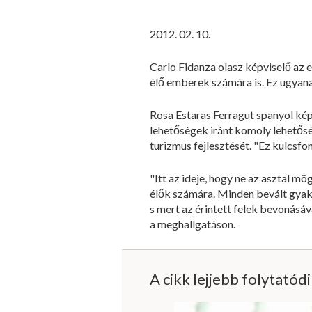
2012. 02. 10.
Carlo Fidanza olasz képviselő az 
élő emberek számára is. Ez ugyana
Rosa Estaras Ferragut spanyol ké
lehetőségek iránt komoly lehetősé
turizmus fejlesztését. "Ez kulcsf
"Itt az ideje, hogy ne az asztal m
élők számára. Minden bevált gyako
s mert az érintett felek bevonásáv
a meghallgatáson.
A cikk lejjebb folytatód