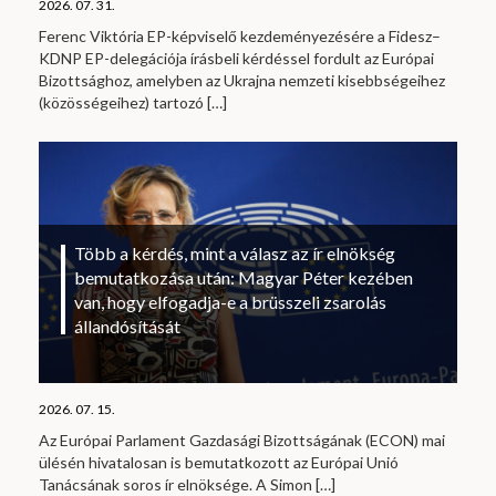
2026. 07. 31.
Ferenc Viktória EP-képviselő kezdeményezésére a Fidesz–
KDNP EP-delegációja írásbeli kérdéssel fordult az Európai
Bizottsághoz, amelyben az Ukrajna nemzeti kisebbségeihez
(közösségeihez) tartozó
[…]
Több a kérdés, mint a válasz az ír elnökség
bemutatkozása után: Magyar Péter kezében
van, hogy elfogadja-e a brüsszeli zsarolás
állandósítását
2026. 07. 15.
Az Európai Parlament Gazdasági Bizottságának (ECON) mai
ülésén hivatalosan is bemutatkozott az Európai Unió
Tanácsának soros ír elnöksége. A Simon
[…]