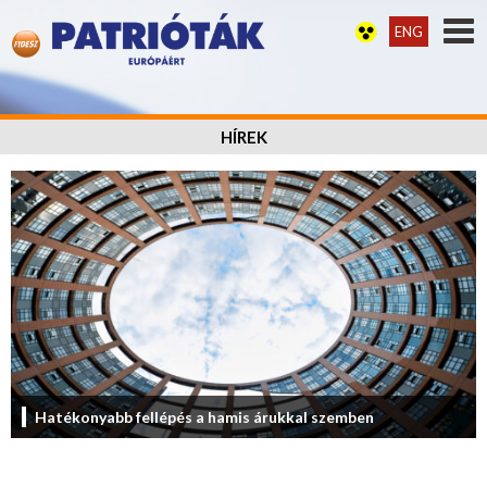
ENG
HÍREK
Hatékonyabb fellépés a hamis árukkal szemben