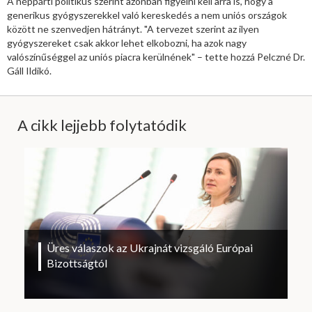
A néppárti politikus szerint azonban figyelni kell arra is, hogy a
generikus gyógyszerekkel való kereskedés a nem uniós országok
között ne szenvedjen hátrányt. "A tervezet szerint az ilyen
gyógyszereket csak akkor lehet elkobozni, ha azok nagy
valószínűséggel az uniós piacra kerülnének" – tette hozzá Pelczné Dr.
Gáll Ildikó.
A cikk lejjebb folytatódik
Üres válaszok az Ukrajnát vizsgáló Európai
Bizottságtól