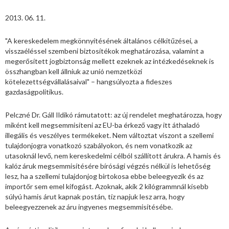
2013. 06. 11.
"A kereskedelem megkönnyítésének általános célkitűzései, a
visszaéléssel szembeni biztosítékok meghatározása, valamint a
megerősített jogbiztonság mellett ezeknek az intézkedéseknek is
összhangban kell állniuk az unió nemzetközi
kötelezettségvállalásaival" – hangsúlyozta a fideszes
gazdaságpolitikus.
Pelczné Dr. Gáll Ildikó rámutatott: az új rendelet meghatározza, hogy
miként kell megsemmisíteni az EU-ba érkező vagy itt áthaladó
illegális és veszélyes termékeket. Nem változtat viszont a szellemi
tulajdonjogra vonatkozó szabályokon, és nem vonatkozik az
utasoknál levő, nem kereskedelmi célból szállított árukra. A hamis és
kalóz áruk megsemmisítésére bírósági végzés nélkül is lehetőség
lesz, ha a szellemi tulajdonjog birtokosa ebbe beleegyezik és az
importőr sem emel kifogást. Azoknak, akik 2 kilógrammnál kisebb
súlyú hamis árut kapnak postán, tíz napjuk lesz arra, hogy
beleegyezzenek az áru ingyenes megsemmisítésébe.