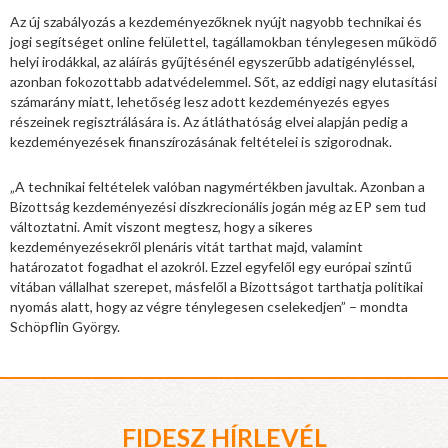
Az új szabályozás a kezdeményezőknek nyújt nagyobb technikai és
jogi segítséget online felülettel, tagállamokban ténylegesen működő
helyi irodákkal, az aláírás gyűjtésénél egyszerűbb adatigényléssel,
azonban fokozottabb adatvédelemmel. Sőt, az eddigi nagy elutasítási
számarány miatt, lehetőség lesz adott kezdeményezés egyes
részeinek regisztrálására is. Az átláthatóság elvei alapján pedig a
kezdeményezések finanszírozásának feltételei is szigorodnak.
„A technikai feltételek valóban nagymértékben javultak. Azonban a
Bizottság kezdeményezési diszkrecionális jogán még az EP sem tud
változtatni. Amit viszont megtesz, hogy a sikeres
kezdeményezésekről plenáris vitát tarthat majd, valamint
határozatot fogadhat el azokról. Ezzel egyfelől egy európai szintű
vitában vállalhat szerepet, másfelől a Bizottságot tarthatja politikai
nyomás alatt, hogy az végre ténylegesen cselekedjen” – mondta
Schöpflin György.
FIDESZ HÍRLEVÉL