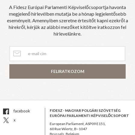
A Fidesz Európai Parlamenti Képviselőcsoportja havonta
megjelenő hírlevélben mutatja be a hónap legjelentősebb
eseményeit. Amennyiben szeretne értesítőt kapni ezekről a
hírekről, kérjük az alábbi mezőket kitöltve iratkozzon fel
hírlevelünkre.
FELIRATKOZOM
FIDESZ - MAGYAR POLGÁRI SZÖVETSÉG
facebook
EURÓPAI PARLAMENTI KÉPVISELŐCSOPORT
x
European Parliament, ASP09 E151,
60 Rue Wiertz, B–1047
Brussels, Belgium