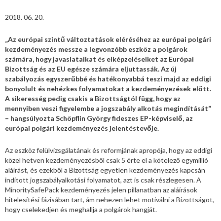
2018. 06. 20.
„Az európai szintű változtatások eléréséhez az európai polgári
kezdeményezés messze a legvonzóbb eszköz a polgárok
számára, hogy javaslataikat és elképzeléseiket az Európai
Bizottság és az EU egésze számára eljuttassák. Az új
szabályozás egyszerűbbé és hatékonyabbá teszi majd az eddigi
bonyolult és nehézkes folyamatokat a kezdeményezések előtt.
A sikeresség pedig csakis a Bizottságtól függ, hogy az
mennyiben veszi figyelembe a jogszabály alkotás megindítását”
– hangsúlyozta Schöpflin György fideszes EP-képviselő, az
európai polgári kezdeményezés jelentéstevője.
Az eszköz felülvizsgálatának és reformjának apropója, hogy az eddigi
közel hetven kezdeményezésből csak 5 érte el a kötelező egymillió
aláírást, és ezekből a Bizottság egyetlen kezdeményezés kapcsán
indított jogszabályalkotási folyamatot, azt is csak részlegesen. A
MinoritySafePack kezdeményezés jelen pillanatban az aláírások
hitelesítési fázisában tart, ám nehezen lehet motiválni a Bizottságot,
hogy cselekedjen és meghallja a polgárok hangját.