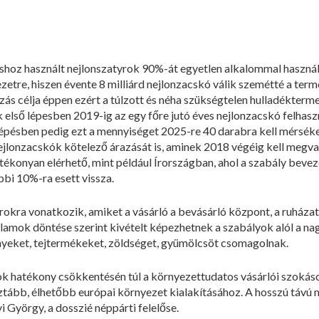
shoz használt nejlonszatyrok 90%-át egyetlen alkalommal használj
ezetre, hiszen évente 8 milliárd nejlonzacskó válik szemétté a ter
zás célja éppen ezért a túlzott és néha szükségtelen hulladékterme
 első lépesben 2019-ig az egy főre jutó éves nejlonzacskó felhas
lépésben pedig ezt a mennyiséget 2025-re 40 darabra kell mérséke
nejlonzacskók kötelező árazását is, aminek 2018 végéig kell megva
atékonyan elérhető, mint például Írországban, ahol a szabály beve
bi 10%-ra esett vissza.
rokra vonatkozik, amiket a vásárló a bevásárló központ, a ruházati
llamok döntése szerint kivételt képezhetnek a szabályok alól a n
nyeket, tejtermékeket, zöldséget, gyümölcsöt csomagolnak.
ok hatékony csökkentésén túl a környezettudatos vásárlói szokáso
isztább, élhetőbb európai környezet kialakításához. A hosszú táv
 György, a dosszié néppárti felelőse.