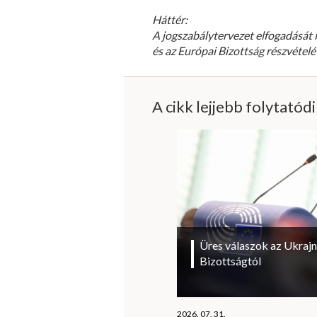
Háttér:
A jogszabálytervezet elfogadását 
és az Európai Bizottság részvétel
A cikk lejjebb folytatód
Üres válaszok az Ukrajn
Bizottságtól
2026. 07. 31.