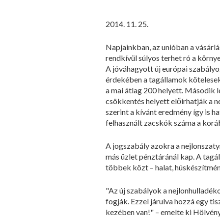
2014. 11. 25.
Napjainkban, az unióban a vásárlá
rendkívül súlyos terhet ró a körny
A jóváhagyott új európai szabályo
érdekében a tagállamok kötelesek
a mai átlag 200 helyett. Második 
csökkentés helyett előírhatják a 
szerint a kívánt eredmény így is h
felhasznált zacskók száma a koráb
A jogszabály azokra a nejlonszaty
más üzlet pénztáránál kap. A tagá
többek közt – halat, húskészítmé
"Az új szabályok a nejlonhulladék
fogják. Ezzel járulva hozzá egy t
kezében van!" – emelte ki Hölvényi