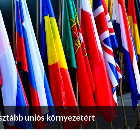
isztább uniós környezetért