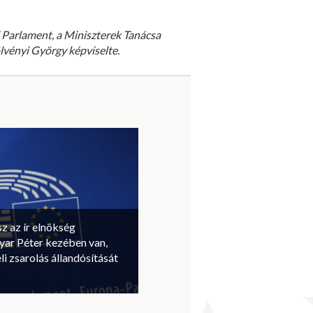
i Parlament, a Miniszterek Tanácsa
lvényi György képviselte.
sz az ír elnökség
ar Péter kezében van,
li zsarolás állandósítását