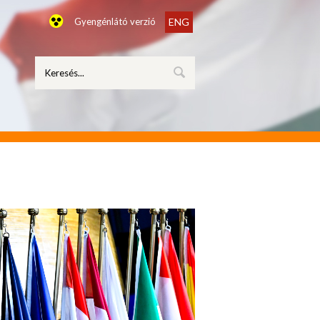
Gyengénlátó verzió
ENG