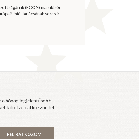
izottságának (ECON) mai ülésén
urópai Unió Tanácsának soros ír
e a hónap legjelentősebb
et kitöltve iratkozzon fel
FELIRATKOZOM