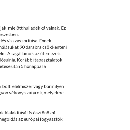
ák, mielőtt hulladékká válnak. Ez
mészetben.
lés visszaszorítása. Ennek
ználásukat 90 darabra csökkenteni
lni. A tagállamok az ütemezett
lósulnia. Korábbi tapasztalatok
zetése után 5 hónappal a
 bolt, élelmiszer vagy bármilyen
agyon vékony szatyrok, melyekbe –
k kialakítását is ösztönözni
ú megoldás az európai fogyasztók