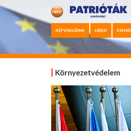
KÉPVISELŐINK
HÍREK
ESEMÉ
Környezetvédelem