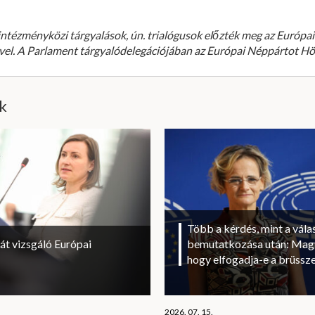
intézményközi tárgyalások, ún. trialógusok előzték meg az Európa
ével. A Parlament tárgyalódelegációjában az Európai Néppártot Hö
ik
Több a kérdés, mint a vála
át vizsgáló Európai
bemutatkozása után: Magy
hogy elfogadja-e a brüssze
2026. 07. 15.