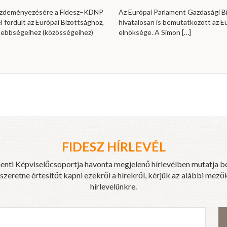
kezdeményezésére a Fidesz–KDNP
Az Európai Parlament Gazdasági B
l fordult az Európai Bizottsághoz,
hivatalosan is bemutatkozott az E
sebbségeihez (közösségeihez)
elnöksége. A Simon
[…]
FIDESZ HÍRLEVÉL
enti Képviselőcsoportja havonta megjelenő hírlevélben mutatja b
eretne értesítőt kapni ezekről a hírekről, kérjük az alábbi mezők
hírlevelünkre.