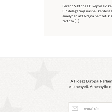
Ferenc Viktória EP-képviselő 
EP-delegációja írásbeli kérdésse
amelyben az Ukrajna nemzeti ki
tartozó
[…]
A Fidesz Európai Parlam
eseményeit. Amennyiben sz