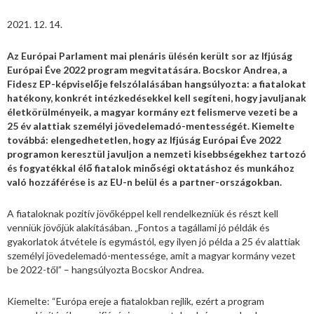
2021. 12. 14.
Az Európai Parlament mai plenáris ülésén került sor az Ifjúság
Európai Éve 2022 program megvitatására. Bocskor Andrea, a
Fidesz EP-képviselője felszólalásában hangsúlyozta: a fiatalokat
hatékony, konkrét intézkedésekkel kell segíteni, hogy javuljanak
életkörülményeik, a magyar kormány ezt felismerve vezeti be a
25 év alattiak személyi jövedelemadó-mentességét. Kiemelte
továbbá: elengedhetetlen, hogy az Ifjúság Európai Éve 2022
programon keresztül javuljon a nemzeti kisebbségekhez tartozó
és fogyatékkal élő fiatalok minőségi oktatáshoz és munkához
való hozzáférése is az EU-n belül és a partner-országokban.
A fiataloknak pozitív jövőképpel kell rendelkezniük és részt kell
venniük jövőjük alakításában. „Fontos a tagállami jó példák és
gyakorlatok átvétele is egymástól, egy ilyen jó példa a 25 év alattiak
személyi jövedelemadó-mentessége, amit a magyar kormány vezet
be 2022-től” – hangsúlyozta Bocskor Andrea.
Kiemelte: “Európa ereje a fiatalokban rejlik, ezért a program