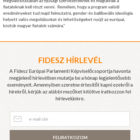
megvalósításában az ifjúsági szervezeteknek és maguknak a
fiataloknak kell részt venni. Remélem, hogy a program valódi
eredményeket tud majd felmutatni, gender-és balliberális ideológia
helyett valós megoldásokat és lehetőségeket nyújt az európai,
köztük magyar fiatalok számára.”
FIDESZ HÍRLEVÉL
A Fidesz Európai Parlamenti Képviselőcsoportja havonta
megjelenő hírlevélben mutatja be a hónap legjelentősebb
eseményeit. Amennyiben szeretne értesítőt kapni ezekről a
hírekről, kérjük az alábbi mezőket kitöltve iratkozzon fel
hírlevelünkre.
FELIRATKOZOM