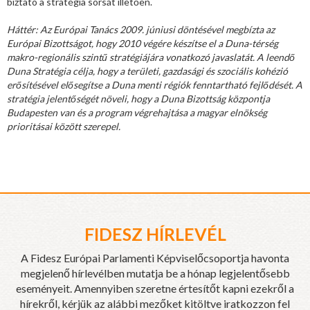
biztató a stratégia sorsát illetően.
Háttér: Az Európai Tanács 2009. júniusi döntésével megbízta az
Európai Bizottságot, hogy 2010 végére készítse el a Duna-térség
makro-regionális szintű stratégiájára vonatkozó javaslatát. A leendő
Duna Stratégia célja, hogy a területi, gazdasági és szociális kohézió
erősítésével elősegítse a Duna menti régiók fenntartható fejlődését. A
stratégia jelentőségét növeli, hogy a Duna Bizottság központja
Budapesten van és a program végrehajtása a magyar elnökség
prioritásai között szerepel.
FIDESZ HÍRLEVÉL
A Fidesz Európai Parlamenti Képviselőcsoportja havonta
megjelenő hírlevélben mutatja be a hónap legjelentősebb
eseményeit. Amennyiben szeretne értesítőt kapni ezekről a
hírekről, kérjük az alábbi mezőket kitöltve iratkozzon fel