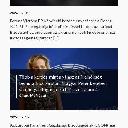
2026. 07. 31.
Ferenc Viktória EP-képviselő kezdeményezésére a Fidesz–
KDNP EP-delegációja írásbeli kérdéssel fordult az Európai
Bizottsághoz, amelyben az Ukrajna nemzeti kisebbségeihez
(közösségeihez) tartozó
[…]
Több a kérdés, mint a válasz az ír elnökség
bemutatkozása után: Magyar Péter kezében
van, hogy elfogadja-e a brüsszeli zsarolás
állandósítását
2026. 07. 15.
Az Európai Parlament Gazdasági Bizottságának (ECON) mai