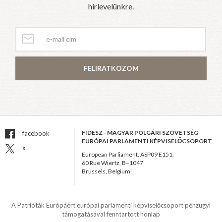
hírlevelünkre.
FELIRATKOZOM
FIDESZ - MAGYAR POLGÁRI SZÖVETSÉG
facebook
EURÓPAI PARLAMENTI KÉPVISELŐCSOPORT
x
European Parliament, ASP09 E151,
60 Rue Wiertz, B–1047
Brussels, Belgium
A Patrióták Európáért európai parlamenti képviselőcsoport pénzügyi
támogatásával fenntartott honlap