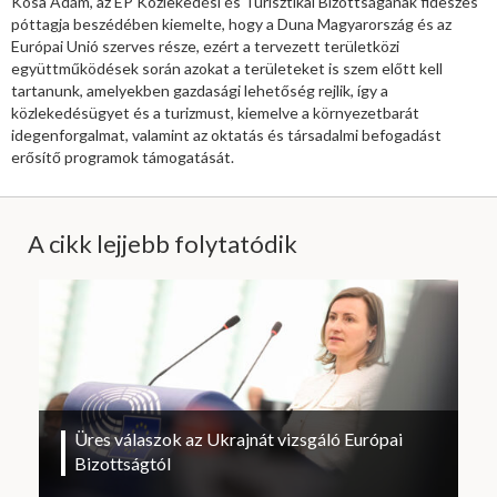
Kósa Ádám, az EP Közlekedési és Turisztikai Bizottságának fideszes
póttagja beszédében kiemelte, hogy a Duna Magyarország és az
Európai Unió szerves része, ezért a tervezett területközi
együttműködések során azokat a területeket is szem előtt kell
tartanunk, amelyekben gazdasági lehetőség rejlik, így a
közlekedésügyet és a turizmust, kiemelve a környezetbarát
idegenforgalmat, valamint az oktatás és társadalmi befogadást
erősítő programok támogatását.
A cikk lejjebb folytatódik
Üres válaszok az Ukrajnát vizsgáló Európai
Bizottságtól