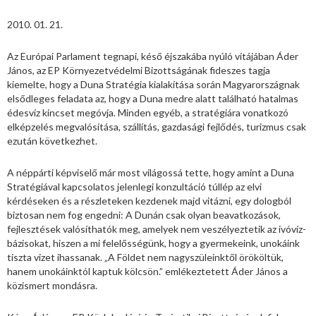
2010. 01. 21.
Az Európai Parlament tegnapi, késő éjszakába nyúló vitájában Áder
János, az EP Környezetvédelmi Bizottságának fideszes tagja
kiemelte, hogy a Duna Stratégia kialakítása során Magyarországnak
elsődleges feladata az, hogy a Duna medre alatt található hatalmas
édesvíz kincset megóvja. Minden egyéb, a stratégiára vonatkozó
elképzelés megvalósítása, szállítás, gazdasági fejlődés, turizmus csak
ezután következhet.
A néppárti képviselő már most világossá tette, hogy amint a Duna
Stratégiával kapcsolatos jelenlegi konzultáció túllép az elvi
kérdéseken és a részleteken kezdenek majd vitázni, egy dologból
biztosan nem fog engedni: A Dunán csak olyan beavatkozások,
fejlesztések valósíthatók meg, amelyek nem veszélyeztetik az ivóvíz-
bázisokat, hiszen a mi felelősségünk, hogy a gyermekeink, unokáink
tiszta vizet ihassanak. „A Földet nem nagyszüleinktől örököltük,
hanem unokáinktól kaptuk kölcsön.” emlékeztetett Áder János a
közismert mondásra.