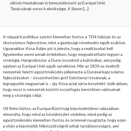
ülésén hivatalosan is bemutatkozott az Európai Unió
Tanácsának soros ír elnöksége. A Simon
[…]
A néppárti politikus szerint kiemelten fontos a TEN-hálózat és az
ökoturizmus fejlesztése, mint a gazdasági növekedés egyik eszköze.
Ugyanakkor Kósa Ádám azt is jelezte, hogy a realitásokat kell
figyelembe venni annak érdekében, hogy megvalósítható legyen a
stratégia. Hangsúlyozta: a Duna összeköti a kultúrákat, ami pedig
egyben az Európai Unió egyik sarokköve. Már az 1830-as évektől
nemzetek feletti együttműködés jellemezte a Dunával kapcsolatos
fejlesztéseket – köszönhetően gróf Széchenyi Istvánnak, a
legnagyobb magyarnak is -, így Kósa azzal zárta beszédét: bízik abban,
hogy most is nemzetek közötti összefogás keretében valósulnak
meg a stratégia céljai.
Oli Rehn biztos, az Európai Bizottság képviseletében válaszában
elmondta, hogy mind az ivóvízkészlet védelme, mind pedig az
együttműködés kiemelten fontos és örömmel nyugtázta, hogy ezen
a vitán a képviselők felkészültségről adtak tanúbizonyságot, ami