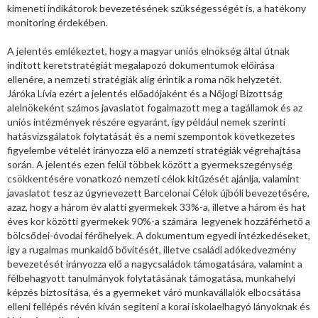
kimeneti indikátorok bevezetésének szükségességét is, a hatékony
monitoring érdekében.
A jelentés emlékeztet, hogy a magyar uniós elnökség által útnak
indított keretstratégiát megalapozó dokumentumok előírása
ellenére, a nemzeti stratégiák alig érintik a roma nők helyzetét.
Járóka Lívia ezért a jelentés előadójaként és a Nőjogi Bizottság
alelnökeként számos javaslatot fogalmazott meg a tagállamok és az
uniós intézmények részére egyaránt, így például nemek szerinti
hatásvizsgálatok folytatását és a nemi szempontok következetes
figyelembe vételét irányozza elő a nemzeti stratégiák végrehajtása
során. A jelentés ezen felül többek között a gyermekszegénység
csökkentésére vonatkozó nemzeti célok kitűzését ajánlja, valamint
javaslatot tesz az úgynevezett Barcelonai Célok újbóli bevezetésére,
azaz, hogy a három év alatti gyermekek 33%-a, illetve a három és hat
éves kor közötti gyermekek 90%-a számára legyenek hozzáférhető a
bölcsődei-óvodai férőhelyek. A dokumentum egyedi intézkedéseket,
így a rugalmas munkaidő bővítését, illetve családi adókedvezmény
bevezetését irányozza elő a nagycsaládok támogatására, valamint a
félbehagyott tanulmányok folytatásának támogatása, munkahelyi
képzés biztosítása, és a gyermeket váró munkavállalók elbocsátása
elleni fellépés révén kíván segíteni a korai iskolaelhagyó lányoknak és