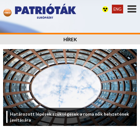
ENG
HÍREK
Határozott lépések szükségesek a roma nők helyzetének
javítására