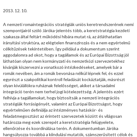
2013. 12. 10.
A nemzeti romaintegrációs stratégiák uniós keretrendszerének nemi
szempontjairól szóló Járóka-jelentés több, a keretstratégia kezdeti
szakasza által feltárt működési hibára mutat rá, az átláthatatlan
irányítási struktúra, az elégtelen finanszírozás és a nem egyértelmű
célkitűzések tekintetében. Így például a dokumentum szerint
aggodalomra ad okot, hogy a tagállamok és az Európai Bizottság jól
láthatóan olyan nem kormányzati és nemzetközi szervezetekhez
kívánják kiszervezni a vonatkozó intézkedéseket, amelyek bár a
romák nevében, ám a romák bevonása nélkül lépnek fel, és ezzel
egyrészt a szakpolitikai kontroll feladását kockáztatják, másrészt
olyan kívülállókra ruháznak felelősséget, akiket a társadalmi
integráció terén nem terhel jogi kötelezettség. A jelentés ezért
felhívja a tagállamokat, hogy biztosítsák a nemzeti integrációs
stratégiák forrásigényét, valamint az Európai Bizottságot, hogy
egyértelműen definiálja az intézményes hatáskör- és
feladatmegosztást az érintett szervezetek között és világosan
határozza meg ezek szerepét a keretstratégia felügyelete,
ellenőrzése és koordinálása terén. A dokumentumban Járóka
hangsúlyozza továbbá a kiindulási mutatók, számszerűsített célok és