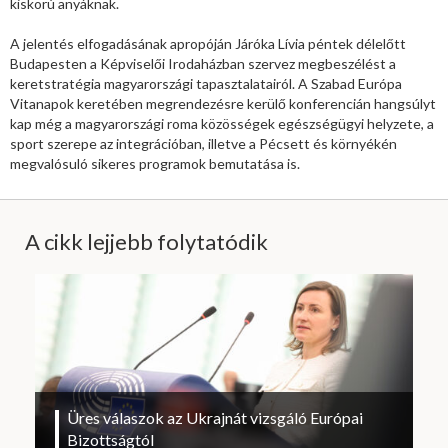
kiskorú anyáknak.
A jelentés elfogadásának apropóján Járóka Lívia péntek délelőtt
Budapesten a Képviselői Irodaházban szervez megbeszélést a
keretstratégia magyarországi tapasztalatairól. A Szabad Európa
Vitanapok keretében megrendezésre kerülő konferencián hangsúlyt
kap még a magyarországi roma közösségek egészségügyi helyzete, a
sport szerepe az integrációban, illetve a Pécsett és környékén
megvalósuló sikeres programok bemutatása is.
A cikk lejjebb folytatódik
Üres válaszok az Ukrajnát vizsgáló Európai
Bizottságtól