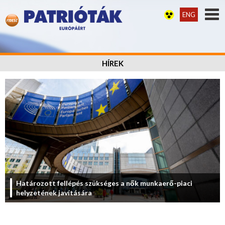
ENG
HÍREK
Határozott fellépés szükséges a nők munkaerő-piaci
helyzetének javítására