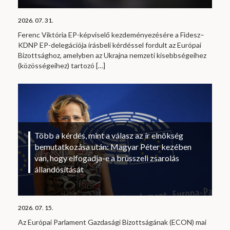
2026. 07. 31.
Ferenc Viktória EP-képviselő kezdeményezésére a Fidesz–
KDNP EP-delegációja írásbeli kérdéssel fordult az Európai
Bizottsághoz, amelyben az Ukrajna nemzeti kisebbségeihez
(közösségeihez) tartozó
[…]
Több a kérdés, mint a válasz az ír elnökség
bemutatkozása után: Magyar Péter kezében
van, hogy elfogadja-e a brüsszeli zsarolás
állandósítását
2026. 07. 15.
Az Európai Parlament Gazdasági Bizottságának (ECON) mai