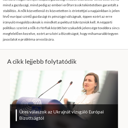
mind a gazdasági, mind pedig az emberi erőforrások tekintetében garantált a
stabilitás. A nők közvetlenül és közvetetten is érintettjei a napjainkban is jelen
lévő európai szintű gazdasági és pénzügyi válságnak, éppen ezért az erre
irányuló megoldásoknak is mindkét aspektust tükrözniük kell. A néppárti
politikus szerint a nők és férfiak közötti bérszakadék jelensége továbbra sincs
megfelelően kezelve, ezért arra kéri a Bizottságot, hogy mihamarabb tegyen
javaslatot e probléma orvoslására.
A cikk lejjebb folytatódik
Üres válaszok az Ukrajnát vizsgáló Európai
Bizottságtól