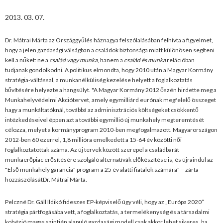
2013. 03. 07.
Dr. Mátrai Márta az Országgyűlés háznagya felszólalásában felhívta a figyelmet,
hogy a jelen gazdasági válságban a családok biztonsága miatt különösen segíteni
kell a nőket: ne a
család vagy munka
, hanem a
család és munka
relációban
tudjanak gondolkodni. A politikus elmondta, hogy 2010 után a Magyar Kormány
stratégia-váltással, a munkanélküliség kezelése helyett a foglalkoztatás
bővítésére helyezte a hangsúlyt. "A Magyar Kormány 2012 őszén hirdette meg a
Munkahelyvédelmi Akciótervet, amely egymilliárd eurónak megfelelő összeget
hagy a munkáltatóknál, továbbá az adminisztrációs költségeket csökkentő
intézkedéseivel éppen azt a további egymillió új munkahely megteremtését
célozza, melyet a kormányprogram 2010-ben megfogalmazott. Magyarországon
2012-ben 60 ezerrel, 1,8 millióra emelkedett a 15-64 év közötti női
foglalkoztatottak száma. Az új tervek között szerepel a családbarát
munkaerőpiac erősítésére szolgáló alternatívák előkészítése is, és újraindul az
"Első munkahely garancia" program a 25 év alatti fiatalok számára" – zárta
hozzászólásátDr. Mátrai Márta.
Pelczné Dr. Gáll Ildikó fideszes EP-képviselő úgy véli, hogy az „Európa 2020”
stratégia pártfogásába vett, a foglalkoztatás, a termelékenység és a társadalmi
kohézió magas szintjén alapuló gazdasági modell csak akkor lehet sikeres, ha