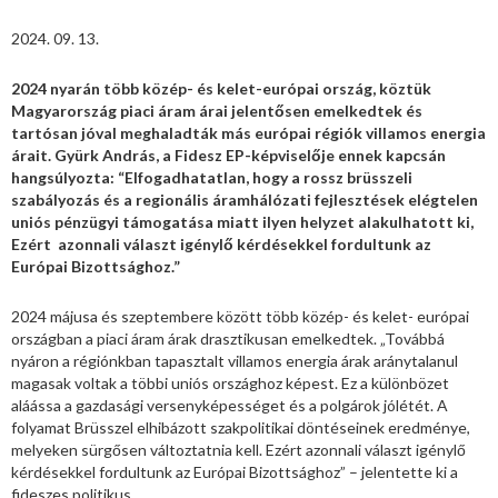
2024. 09. 13.
2024 nyarán több közép- és kelet-európai ország, köztük
Magyarország piaci áram árai jelentősen emelkedtek és
tartósan jóval meghaladták más európai régiók villamos energia
árait. Gyürk András, a Fidesz EP-képviselője ennek kapcsán
hangsúlyozta: “Elfogadhatatlan, hogy a rossz brüsszeli
szabályozás és a regionális áramhálózati fejlesztések elégtelen
uniós pénzügyi támogatása miatt ilyen helyzet alakulhatott ki,
Ezért azonnali választ igénylő kérdésekkel fordultunk az
Európai Bizottsághoz.”
2024 májusa és szeptembere között több közép- és kelet- európai
országban a piaci áram árak drasztikusan emelkedtek. „Továbbá
nyáron a régiónkban tapasztalt villamos energia árak aránytalanul
magasak voltak a többi uniós országhoz képest. Ez a különbözet
aláássa a gazdasági versenyképességet és a polgárok jólétét. A
folyamat Brüsszel elhibázott szakpolitikai döntéseinek eredménye,
melyeken sürgősen változtatnia kell. Ezért azonnali választ igénylő
kérdésekkel fordultunk az Európai Bizottsághoz” – jelentette ki a
fideszes politikus.