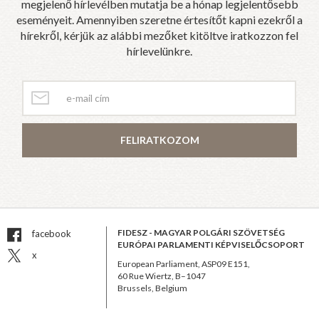
megjelenő hírlevélben mutatja be a hónap legjelentősebb
eseményeit. Amennyiben szeretne értesítőt kapni ezekről a
hírekről, kérjük az alábbi mezőket kitöltve iratkozzon fel
hírlevelünkre.
FELIRATKOZOM
FIDESZ - MAGYAR POLGÁRI SZÖVETSÉG
facebook
EURÓPAI PARLAMENTI KÉPVISELŐCSOPORT
x
European Parliament, ASP09 E151,
60 Rue Wiertz, B–1047
Brussels, Belgium