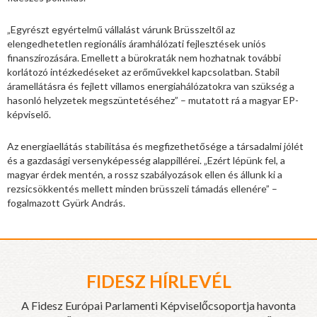
„Egyrészt egyértelmű vállalást várunk Brüsszeltől az
elengedhetetlen regionális áramhálózati fejlesztések uniós
finanszírozására. Emellett a bürokraták nem hozhatnak további
korlátozó intézkedéseket az erőművekkel kapcsolatban. Stabil
áramellátásra és fejlett villamos energiahálózatokra van szükség a
hasonló helyzetek megszüntetéséhez” – mutatott rá a magyar EP-
képviselő.
Az energiaellátás stabilitása és megfizethetősége a társadalmi jólét
és a gazdasági versenyképesség alappillérei. „Ezért lépünk fel, a
magyar érdek mentén, a rossz szabályozások ellen és állunk ki a
rezsicsökkentés mellett minden brüsszeli támadás ellenére” –
fogalmazott Gyürk András.
FIDESZ HÍRLEVÉL
A Fidesz Európai Parlamenti Képviselőcsoportja havonta