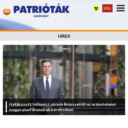
ENG
HÍREK
Határozott fellépést várunk Brüsszeltől az aránytalanul
magas piaci áramárak kérdésében