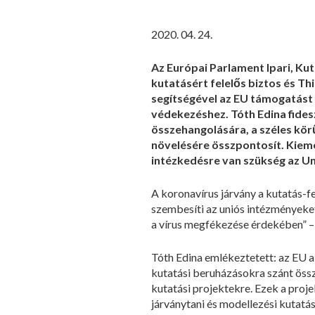
2020. 04. 24.
Az Európai Parlament Ipari, Kut
kutatásért felelős biztos és Th
segítségével az EU támogatást 
védekezéshez. Tóth Edina fides
összehangolására, a széles körű
növelésére összpontosít. Kiem
intézkedésre van szükség az Un
A koronavírus járvány a kutatás-fe
szembesíti az uniós intézményeket
a vírus megfékezése érdekében” – 
Tóth Edina emlékeztetett: az EU 
kutatási beruházásokra szánt össz
kutatási projektekre. Ezek a proj
járványtani és modellezési kutatá