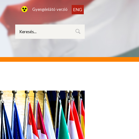
Gyengénlátó verzió
ENG