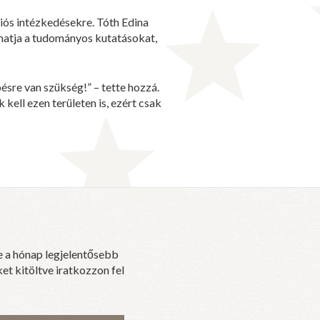
ciós intézkedésekre. Tóth Edina
thatja a tudományos kutatásokat,
re van szükség!” – tette hozzá.
ell ezen területen is, ezért csak
e a hónap legjelentősebb
et kitöltve iratkozzon fel