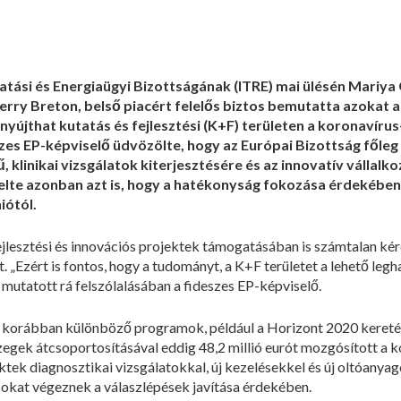
atási és Energiaügyi Bizottságának (ITRE) mai ülésén Mariya G
ierry Breton, belső piacért felelős biztos bemutatta azokat
nyújthat kutatás és fejlesztési (K+F) területen a koronavíru
zes EP-képviselő üdvözölte, hogy az Európai Bizottság főleg 
, klinikai vizsgálatok kiterjesztésére és az innovatív válla
elte azonban azt is, hogy a hatékonyság fokozása érdekébe
iótól.
jlesztési és innovációs projektek támogatásában is számtalan kérdé
. „Ezért is fontos, hogy a tudományt, a K+F területet a lehető le
mutatott rá felszólalásában a fideszes EP-képviselő.
a korábban különböző programok, például a Horizont 2020 keret
egek átcsoportosításával eddig 48,2 millió eurót mozgósított a 
ektek diagnosztikai vizsgálatokkal, új kezelésekkel és új oltóanya
sokat végeznek a válaszlépések javítása érdekében.