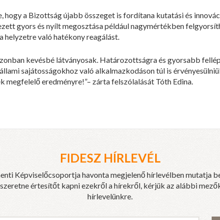
, hogy a Bizottság újabb összeget is fordítana kutatási és innová
ezett gyors és nyílt megosztása például nagymértékben felgyorsí
a helyzetre való hatékony reagálást.
nban kevésbé látványosak. Határozottságra és gyorsabb fellépés
llami sajátosságokhoz való alkalmazkodáson túl is érvényesülniük k
k megfelelő eredményre!”– zárta felszólalását Tóth Edina.
FIDESZ HÍRLEVÉL
enti Képviselőcsoportja havonta megjelenő hírlevélben mutatja b
eretne értesítőt kapni ezekről a hírekről, kérjük az alábbi mezők
hírlevelünkre.