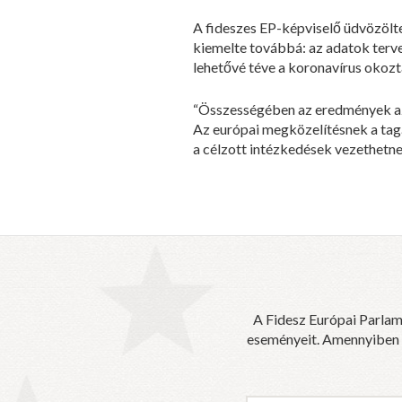
A fideszes EP-képviselő üdvözölte
kiemelte továbbá: az adatok terv
lehetővé téve a koronavírus okozt
“Összességében az eredmények azo
Az európai megközelítésnek a tagá
a célzott intézkedések vezethetne
A Fidesz Európai Parlam
eseményeit. Amennyiben sz