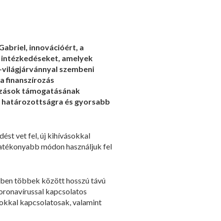
abriel, innovációért, a
 a intézkedéseket, amelyek
s-világjárvánnyal szembeni
a finanszírozás
lkozások támogatásának
n határozottságra és gyorsabb
st vet fel, új kihívásokkal
ghatékonyabb módon használjuk fel
ében többek között hosszú távú
koronavírussal kapcsolatos
gokkal kapcsolatosak, valamint