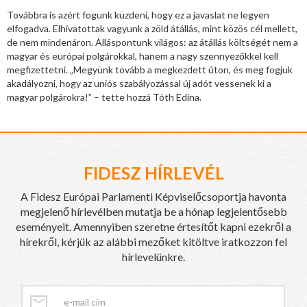
Továbbra is azért fogunk küzdeni, hogy ez a javaslat ne legyen
elfogadva. Elhivatottak vagyunk a zöld átállás, mint közös cél mellett,
de nem mindenáron. Álláspontunk világos: az átállás költségét nem a
magyar és európai polgárokkal, hanem a nagy szennyezőkkel kell
megfizettetni. „Megyünk tovább a megkezdett úton, és meg fogjuk
akadályozni, hogy az uniós szabályozással új adót vessenek ki a
magyar polgárokra!” – tette hozzá Tóth Edina.
FIDESZ HÍRLEVÉL
A Fidesz Európai Parlamenti Képviselőcsoportja havonta
megjelenő hírlevélben mutatja be a hónap legjelentősebb
eseményeit. Amennyiben szeretne értesítőt kapni ezekről a
hírekről, kérjük az alábbi mezőket kitöltve iratkozzon fel
hírlevelünkre.