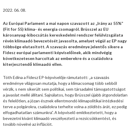
2022. 06. 08.
Az Európai Parlament a mai napon szavazott az „Irány az 55%”
(Fit for 55) klíma- és energia csomagról. Brüsszel az EU
károsanyag-kibocsátás kereskedelmi rendszer felülvizsgálata
révén klímaadó bevezetését javasolta, amelyet végül az EP nagy
többsége elutasított. A szavazás eredménye jelentős sikere a
Fidesz európai parlamenti képviselőinek, akik mindvégig
következetesen harcoltak az emberekre és a családokra
kiterjesztendő klímaadó ellen.
Tóth Edina a Fidesz EP-képviselője rámutatott: „a szavazás
eredménye világosan mutatja, hogy a klímacsomag több sebből
vérzik, s nem sikerült sem politikai, sem társadalmi támogatottságot
a javaslat mellé állítani. Sajnálatos, hogy Brüsszel újabb átgondolatlan
és felelőtlen, a józan észnek ellentmondó klímapolitikai intézkedési
terve a polgárokra, családokra terhelte volna a zöldítés árát, ez pedig
elfogadhatatlan számunkra”. A képviselő emlékeztetett, hogy a
bevezetni kívánt klímaadó veszélyezteti a rezsicsökkentést, és
tovább növelné az inflációt.