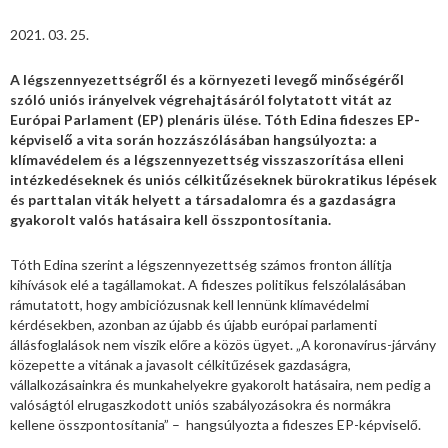
2021. 03. 25.
A légszennyezettségről és a környezeti levegő minőségéről
szóló uniós irányelvek végrehajtásáról folytatott vitát az
Európai Parlament (EP) plenáris ülése. Tóth Edina fideszes EP-
képviselő a vita során hozzászólásában hangsúlyozta: a
klímavédelem és a légszennyezettség visszaszorítása elleni
intézkedéseknek és uniós célkitűzéseknek bürokratikus lépések
és parttalan viták helyett a társadalomra és a gazdaságra
gyakorolt valós hatásaira kell összpontosítania.
Tóth Edina szerint a légszennyezettség számos fronton állítja
kihívások elé a tagállamokat. A fideszes politikus felszólalásában
rámutatott, hogy ambiciózusnak kell lennünk klímavédelmi
kérdésekben, azonban az újabb és újabb európai parlamenti
állásfoglalások nem viszik előre a közös ügyet. „A koronavírus-járvány
közepette a vitának a javasolt célkitűzések gazdaságra,
vállalkozásainkra és munkahelyekre gyakorolt hatásaira, nem pedig a
valóságtól elrugaszkodott uniós szabályozásokra és normákra
kellene összpontosítania” – hangsúlyozta a fideszes EP-képviselő.