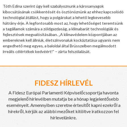
Tóth Edina szerint úgy kell szabályoznunk a károsanyagok
kibocsátásának csökkentését és ösztönöznünk az ehhez kapcsolódó
technológiai átállást, hogy a polgárokat a lehető legkevesebb
hátrány érje. A legfontosabb most az, hogy lehetőséget teremtsünk
a tagállamok számára a zöldgazdaság, a klímabarát technológiák és
fejlesztések megvalósításában. „A klímavédelem központjában az
embereknek kell állniuk, életszínvonaluk kockáztatása ugyanis nem
engedhető meg egyes, a baloldal által Brüsszelben megálmodott
irreális célértékek kedvéért!” – zárta felszólalását.
FIDESZ HÍRLEVÉL
A Fidesz Európai Parlamenti Képviselőcsoportja havonta
megjelenő hírlevélben mutatja be a hónap legjelentősebb
eseményeit. Amennyiben szeretne értesítőt kapni ezekről a
hírekről, kérjük az alábbi mezőket kitöltve iratkozzon fel
hírlevelünkre.