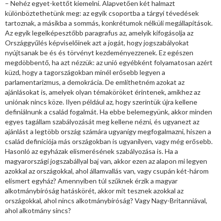
– Nehéz egyet-kettőt kiemelni. Alapvetően két halmazt
különböztethetünk meg: az egyik csoportba a tárgyi tévedések
tartoznak, a másikba a sommás, konkrétumok nélküli megállapítások.
Az egyik legelképesztőbb paragrafus az, amelyik kifogásolja az
Országgyűlés képviselőinek azt a jogát, hogy jogszabályokat
nyújtsanak be és és törvényt kezdeményezzenek. Ez egészen
megdöbbentő, ha azt nézzük: az unió egyébként folyamatosan azért
küzd, hogy a tagországokban minél erősebb legyen a
parlamentarizmus, a demokrácia. De említhetném azokat az
ajánlásokat is, amelyek olyan témaköröket érintenek, amikhez az
uniónak nincs köze. Ilyen például az, hogy szerintük újra kellene
definiálnunk a család fogalmát. Ha ebbe belemegyünk, akkor minden
egyes tagállam szabályozását meg kellene nézni, és ugyanezt az
ajánlást a legtöbb ország számára ugyanígy megfogalmazni, hiszen a
család definíciója más országokban is ugyanilyen, vagy még erősebb.
Hasonló az egyházak elismerésének szabályozása is. Ha a
magyarországi jogszabállyal baj van, akkor ezen az alapon mi legyen
azokkal az országokkal, ahol államvallás van, vagy csupán két-három
elismert egyház? Amennyiben túl szűknek érzik a magyar
alkotmánybíróság hatáskörét, akkor mit tesznek azokkal az
országokkal, ahol nincs alkotmánybíróság? Vagy Nagy-Britanniával,
ahol alkotmány sincs?