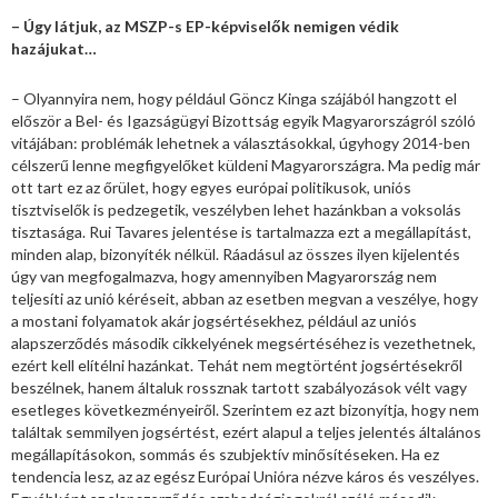
– Úgy látjuk, az MSZP-s EP-képviselők nemigen védik
hazájukat…
– Olyannyira nem, hogy például Göncz Kinga szájából hangzott el
először a Bel- és Igazságügyi Bizottság egyik Magyarországról szóló
vitájában: problémák lehetnek a választásokkal, úgyhogy 2014-ben
célszerű lenne megfigyelőket küldeni Magyarországra. Ma pedig már
ott tart ez az őrület, hogy egyes európai politikusok, uniós
tisztviselők is pedzegetik, veszélyben lehet hazánkban a voksolás
tisztasága. Rui Tavares jelentése is tartalmazza ezt a megállapítást,
minden alap, bizonyíték nélkül. Ráadásul az összes ilyen kijelentés
úgy van megfogalmazva, hogy amennyiben Magyarország nem
teljesíti az unió kéréseit, abban az esetben megvan a veszélye, hogy
a mostani folyamatok akár jogsértésekhez, például az uniós
alapszerződés második cikkelyének megsértéséhez is vezethetnek,
ezért kell elítélni hazánkat. Tehát nem megtörtént jogsértésekről
beszélnek, hanem általuk rossznak tartott szabályozások vélt vagy
esetleges következményeiről. Szerintem ez azt bizonyítja, hogy nem
találtak semmilyen jogsértést, ezért alapul a teljes jelentés általános
megállapításokon, sommás és szubjektív minősítéseken. Ha ez
tendencia lesz, az az egész Európai Unióra nézve káros és veszélyes.