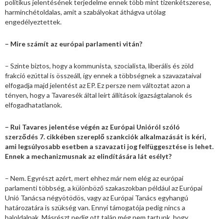
politikus jelentésének terjedelme ennek több mint tizenkétszerese,
harminchétoldalas, amit a szabályokat áthágva utólag
engedélyeztettek.
– Mire számít az európai parlamenti vitán?
– Szinte biztos, hogy a kommunista, szocialista, liberális és zöld
frakció ezúttal is összeáll, így ennek a többségnek a szavazataival
elfogadja majd jelentést az EP. Ez persze nem változtat azon a
tényen, hogy a Tavaresék által leírt állítások igazságtalanok és
elfogadhatatlanok.
– Rui Tavares jelentése végén az Európai Unióról szóló
szerződés 7. cikkében szereplő szankciók alkalmazását is kéri,
ami legsúlyosabb esetben a szavazati jog felfüggesztése is lehet.
Ennek a mechanizmusnak az elindítására lát esélyt?
– Nem. Egyrészt azért, mert ehhez már nem elég az európai
parlamenti többség, a különböző szakaszokban például az Európai
Unió Tanácsa négyötödös, vagy az Európai Tanács egyhangú
határozatára is szükség van. Ennyi támogatója pedig nincs a
baloldalnak. Másrészt pedig ott talán még nem tartunk, hogy