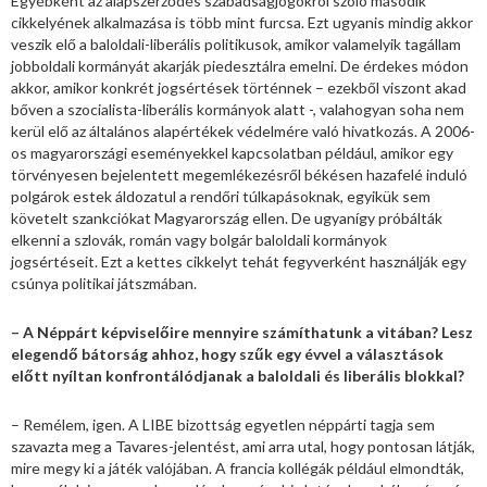
Egyébként az alapszerződés szabadságjogokról szóló második
cikkelyének alkalmazása is több mint furcsa. Ezt ugyanis mindig akkor
veszik elő a baloldali-liberális politikusok, amikor valamelyik tagállam
jobboldali kormányát akarják piedesztálra emelni. De érdekes módon
akkor, amikor konkrét jogsértések történnek – ezekből viszont akad
bőven a szocialista-liberális kormányok alatt -, valahogyan soha nem
kerül elő az általános alapértékek védelmére való hivatkozás. A 2006-
os magyarországi eseményekkel kapcsolatban például, amikor egy
törvényesen bejelentett megemlékezésről békésen hazafelé induló
polgárok estek áldozatul a rendőri túlkapásoknak, egyikük sem
követelt szankciókat Magyarország ellen. De ugyanígy próbálták
elkenni a szlovák, román vagy bolgár baloldali kormányok
jogsértéseit. Ezt a kettes cikkelyt tehát fegyverként használják egy
csúnya politikai játszmában.
– A Néppárt képviselőire mennyire számíthatunk a vitában? Lesz
elegendő bátorság ahhoz, hogy szűk egy évvel a választások
előtt nyíltan konfrontálódjanak a baloldali és liberális blokkal?
– Remélem, igen. A LIBE bizottság egyetlen néppárti tagja sem
szavazta meg a Tavares-jelentést, ami arra utal, hogy pontosan látják,
mire megy ki a játék valójában. A francia kollégák például elmondták,