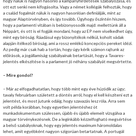
hogy náluk is nagyon hasonló a kampányhirdetések szabályozása, és
ott ezt senki nem kifogásolta. Vagy a német kollégák felhozták, hogy
a család fogalmát náluk is nagyon hasonlóan definiálják, mint az
magyar Alaptörvényben, és így tovább. Úgyhogy őszintén hiszem,
hogy a parlamenti vitában is bebizonyosodik majd: mellettünk áll a
Néppárt, és ott is el fogják mondani, hogy az EP nem viselkedhet úgy,
mint egy bíróság. Ráadásul egy bizonyítékok nélkül, koholt vádak
alapján ítélkező bíróság, ami a rossz emlékű koncepciós pereket idézi.
Az pedig már csak hab a tortán, hogy úgy kérik számon rajtunk az
előírások, a jogállamiság szabályainak betartását, hogy a Tavares-
jelentés elkészítése is a parlament jó néhány szabályát megsértette.
– Mire gondol?
– Már az elfogadhatatlan, hogy több mint egy éve húzódik az ügy;
tavaly februárban született a döntés arról, hogy el kell készíteni ezt a
jelentést, és most jutunk odáig, hogy szavazás lesz róla. Arra sem
volt példa korábban, hogy egyetlen jelentéshez öt
munkadokumentum szülessen, újabb és újabb elemeit vizsgálva a
magyar törvénykezésnek. De a leginkább kézzelfogható megsértése
a belső szabályoknak, hogy egy jelentés maximum háromoldalas
lehet, amit egyébként nagyon szigorúan betartatnak. A portugál