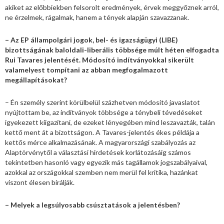
akiket az előbbiekben felsorolt eredmények, érvek meggyőznek arról,
ne érzelmek, rágalmak, hanem a tények alapján szavazzanak.
– Az EP állampolgári jogok, bel- és igazságügyi (LIBE)
bizottságának baloldali-liberális többsége múlt héten elfogadta
Rui Tavares jelentését. Módosító indítványokkal sikerült
valamelyest tompítani az abban megfogalmazott
megállapításokat?
– Én személy szerint körülbelül százhetven módosító javaslatot
nyújtottam be, az indítványok többsége a ténybeli tévedéseket
igyekezett kiigazítani, de ezeket lényegében mind leszavazták, talán
kettő ment át a bizottságon. A Tavares-jelentés ékes példája a
kettős mérce alkalmazásának. A magyarországi szabályozás az
Alaptörvénytől a választási hirdetések korlátozásáig számos
tekintetben hasonló vagy egyezik más tagállamok jogszabályaival,
azokkal az országokkal szemben nem merül fel kritika, hazánkat
viszont élesen bírálják.
– Melyek a legsúlyosabb csúsztatások a jelentésben?