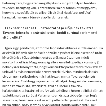
bebizonyítani, hogy ezen megállapítások mögött milyen ferdítés,
tévedés, hazugság van, s szeretnénk minél többeket meggyőzni,
hogy ne a szocialisták és a liberálisok által kialakított politikai
hangulat, hanem a tények alapján döntsenek.
– Ezek szerint ezt az ET-határozatot jó előjelnek tekinti a
Tavares-jelentés lapzártánk utáni, keddi európai parlamenti
vitája előtt?
– Igen, úgy gondolom, ez fontos lépcsőfok ebben a küzdelemben. Ha
az elmúlt időszak történéseit nézzük: egyrészt kilenc esztendő után
kikerültünk a túlzottdeficit-eljárás alól, másrészt nem indult
monitoring eljárás Magyarország ellen, emellett pedig a kormány jó
néhányszor bizonyította, hogy konstruktív párbeszédre törekszik az
unióval és más nemzetközi szervezetekkel. Nos, mindezek alapján
elvben nem születhetne más határozat, mint a Tavares-jelentés
leszavazása. Csakhogy sajnos azt is láthatjuk, hogy mindez nem más,
mint a kommunista, szocialista, zöld és liberális frakciók
hajtóvadászata hazánk ellen, így valószínűleg e héten politikai döntés
születik majd az Európai Parlamentben és az a többség meg fogja
szavazni a plenárison is ezt az elfogadhatatlan jelentést. De azért
bízom abban, hogy lesznek olyan józanul gondolkodó politikusok,