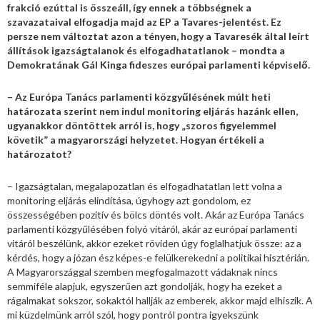
frakció ezúttal is összeáll, így ennek a többségnek a
szavazataival elfogadja majd az EP a Tavares-jelentést. Ez
persze nem változtat azon a tényen, hogy a Tavaresék által leírt
állítások igazságtalanok és elfogadhatatlanok – mondta a
Demokratának Gál Kinga fideszes európai parlamenti képviselő.
– Az Európa Tanács parlamenti közgyűlésének múlt heti
határozata szerint nem indul monitoring eljárás hazánk ellen,
ugyanakkor döntöttek arról is, hogy „szoros figyelemmel
követik” a magyarországi helyzetet. Hogyan értékeli a
határozatot?
– Igazságtalan, megalapozatlan és elfogadhatatlan lett volna a
monitoring eljárás elindítása, úgyhogy azt gondolom, ez
összességében pozitív és bölcs döntés volt. Akár az Európa Tanács
parlamenti közgyűlésében folyó vitáról, akár az európai parlamenti
vitáról beszélünk, akkor ezeket röviden úgy foglalhatjuk össze: az a
kérdés, hogy a józan ész képes-e felülkerekedni a politikai hisztérián.
A Magyarországgal szemben megfogalmazott vádaknak nincs
semmiféle alapjuk, egyszerűen azt gondolják, hogy ha ezeket a
rágalmakat sokszor, sokaktól hallják az emberek, akkor majd elhiszik. A
mi küzdelmünk arról szól, hogy pontról pontra igyekszünk