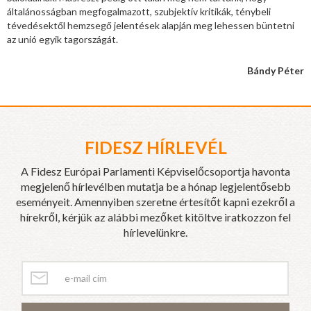
általánosságban megfogalmazott, szubjektív kritikák, ténybeli
tévedésektől hemzsegő jelentések alapján meg lehessen büntetni
az unió egyik tagországát.
Bándy Péter
FIDESZ HÍRLEVÉL
A Fidesz Európai Parlamenti Képviselőcsoportja havonta
megjelenő hírlevélben mutatja be a hónap legjelentősebb
eseményeit. Amennyiben szeretne értesítőt kapni ezekről a
hírekről, kérjük az alábbi mezőket kitöltve iratkozzon fel
hírlevelünkre.