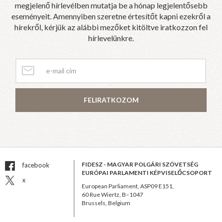
megjelenő hírlevélben mutatja be a hónap legjelentősebb
eseményeit. Amennyiben szeretne értesítőt kapni ezekről a
hírekről, kérjük az alábbi mezőket kitöltve iratkozzon fel
hírlevelünkre.
FELIRATKOZOM
FIDESZ - MAGYAR POLGÁRI SZÖVETSÉG
facebook
EURÓPAI PARLAMENTI KÉPVISELŐCSOPORT
x
European Parliament, ASP09 E151,
60 Rue Wiertz, B–1047
Brussels, Belgium