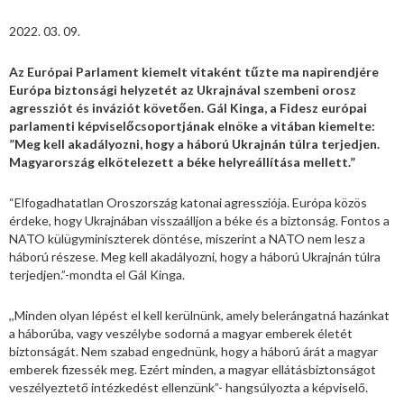
2022. 03. 09.
Az Európai Parlament kiemelt vitaként tűzte ma napirendjére
Európa biztonsági helyzetét az Ukrajnával szembeni orosz
agressziót és inváziót követően. Gál Kinga, a Fidesz európai
parlamenti képviselőcsoportjának elnöke a vitában kiemelte:
”Meg kell akadályozni, hogy a háború Ukrajnán túlra terjedjen.
Magyarország elkötelezett a béke helyreállítása mellett.”
“Elfogadhatatlan Oroszország katonai agressziója. Európa közös
érdeke, hogy Ukrajnában visszaálljon a béke és a biztonság. Fontos a
NATO külügyminiszterek döntése, miszerint a NATO nem lesz a
háború részese. Meg kell akadályozni, hogy a háború Ukrajnán túlra
terjedjen.”-mondta el Gál Kinga.
,,Minden olyan lépést el kell kerülnünk, amely belerángatná hazánkat
a háborúba, vagy veszélybe sodorná a magyar emberek életét
biztonságát. Nem szabad engednünk, hogy a háború árát a magyar
emberek fizessék meg. Ezért minden, a magyar ellátásbiztonságot
veszélyeztető intézkedést ellenzünk”- hangsúlyozta a képviselő.