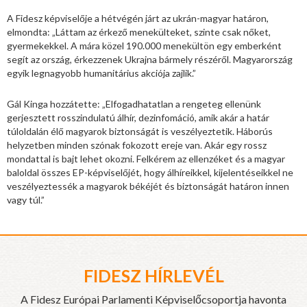
A Fidesz képviselője a hétvégén járt az ukrán-magyar határon,
elmondta: „Láttam az érkező menekülteket, szinte csak nőket,
gyermekekkel. A mára közel 190.000 menekültön egy emberként
segít az ország, érkezzenek Ukrajna bármely részéről. Magyarország
egyik legnagyobb humanitárius akciója zajlik.”
Gál Kinga hozzátette: „Elfogadhatatlan a rengeteg ellenünk
gerjesztett rosszindulatú álhír, dezinfomáció, amik akár a határ
túloldalán élő magyarok biztonságát is veszélyeztetik. Háborús
helyzetben minden szónak fokozott ereje van. Akár egy rossz
mondattal is bajt lehet okozni. Felkérem az ellenzéket és a magyar
baloldal összes EP-képviselőjét, hogy álhíreikkel, kijelentéseikkel ne
veszélyeztessék a magyarok békéjét és biztonságát határon innen
vagy túl.”
FIDESZ HÍRLEVÉL
A Fidesz Európai Parlamenti Képviselőcsoportja havonta