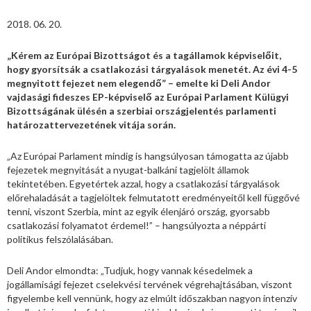
2018. 06. 20.
„Kérem az Európai Bizottságot és a tagállamok képviselőit,
hogy gyorsítsák a csatlakozási tárgyalások menetét. Az évi 4-5
megnyitott fejezet nem elegendő” – emelte ki Deli Andor
vajdasági fideszes EP-képviselő az Európai Parlament Külügyi
Bizottságának ülésén a szerbiai országjelentés parlamenti
határozattervezetének vitája során.
„Az Európai Parlament mindig is hangsúlyosan támogatta az újabb
fejezetek megnyitását a nyugat-balkáni tagjelölt államok
tekintetében. Egyetértek azzal, hogy a csatlakozási tárgyalások
előrehaladását a tagjelöltek felmutatott eredményeitől kell függővé
tenni, viszont Szerbia, mint az egyik élenjáró ország, gyorsabb
csatlakozási folyamatot érdemel!” – hangsúlyozta a néppárti
politikus felszólalásában.
Deli Andor elmondta: „Tudjuk, hogy vannak késedelmek a
jogállamisági fejezet cselekvési tervének végrehajtásában, viszont
figyelembe kell vennünk, hogy az elmúlt időszakban nagyon intenzív