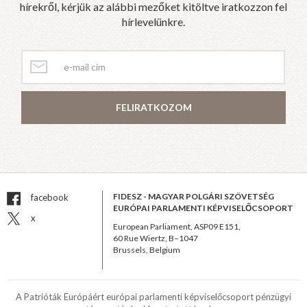
hírekről, kérjük az alábbi mezőket kitöltve iratkozzon fel
hírlevelünkre.
FELIRATKOZOM
FIDESZ - MAGYAR POLGÁRI SZÖVETSÉG
facebook
EURÓPAI PARLAMENTI KÉPVISELŐCSOPORT
x
European Parliament, ASP09 E151,
60 Rue Wiertz, B–1047
Brussels, Belgium
A Patrióták Európáért európai parlamenti képviselőcsoport pénzügyi