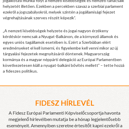
jogalkotási munka folyt a nemzeti kisebbségek és nemzeti tanácsaik
helyzetét illetően. Ezekben a percekben szavaz a szerbiai parlament
ezekről a jogszabályokról, melyek szintén a jogállamisági fejezet
végrehajtásának szerves részét képezik”.
„A nemzeti kisebbségek helyzete és jogai nagyon érzékeny
kérdéskör nemcsak a Nyugat-Balkánon, de a környező államok és
egyes uniós tagállamok esetében is. Ezért a Szerbiában elért
eredményeket el kell ismerni, és figyelembe kell venni mikor az új
tárgyalási fejezetek megnyitásáról döntenek. Magyarország
kormánya és a magyar néppárti delegáció az Európai Parlamentben
következetesen kiáll a nyugat-balkáni bővítés mellett” – tette hozzá
a fideszes politikus.
FIDESZ HÍRLEVÉL
A Fidesz Európai Parlamenti Képviselőcsoportja havonta
megjelenő hírlevélben mutatja be a hónap legjelentősebb
eseményeit. Amennyiben szeretne értesítőt kapni ezekről a