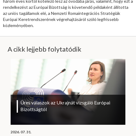
három éves kortól kötelező lesz az óvodába járás, valamint, hogy ezt a
rendelkezést az Európai Bizottság is követendő példaként állította
az uniós tagállamok elé, a Nemzeti Romaintegrációs Stratégiák
Európai Keretrendszerének végrehajtásáról szóló legfrissebb
közleményében.
A cikk lejjebb folytatódik
Üres válaszok az Ukrajnát vizsgáló Európai
Bizottságtól
2026. 07. 31.