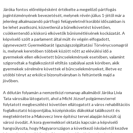
Járóka fontos előrelépésként értékelte a megelőző pártfogás
jogintézményének bevezetését, melynek révén július 1-jétől már a
jelenleg alkalmazandó pártfogó felügyeletnél korábbi időszakban is
be lehet avatkozni, közvetlenül a bűnelkövetést követően,
csökkentendő a kiskorú elkövetők bűnismétlésének kockázatát. A
képviselő szólt a parlament által múlt év végén elfogadott,
úgynevezett Gyermekbarát Igazságszolgáltatási Törvénycsomagról
is, melynek keretében többek között nőtt az elévülési idő a
gyermekek ellen elkövetett bűncselekmények esetében, valamint
szigorodtak a foglalkozástól eltiltás szabályai azok körében, akik
gyermekek sérelmére követtek el bűncselekményeket, illetve ez
utóbbi tényt az erkölcsi bizonyítványban is feltüntetik majd a
jövőben.
A délután folyamán a nemzetközi romanap alkalmából Járóka Lívia
Tata városába látogatott, ahol a Michl József polgármesterrel
folytatott megbeszélést követően ellátogatott a város rehabilitációs
foglalkoztató központjába, középiskolás diákokkal találkozott és
megtekintette a Makovecz Imre építész tervei alapján készült új
városi óvodát. A kora gyermekkori oktatás kapcsán a képviselő
hangsúlyozta, hogy Magyarországon a következő iskolaévtől kezdve