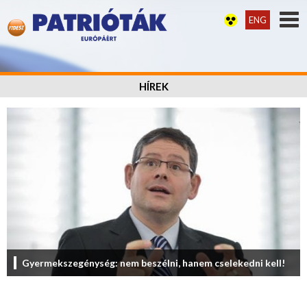
ENG
HÍREK
Gyermekszegénység: nem beszélni, hanem cselekedni kell!