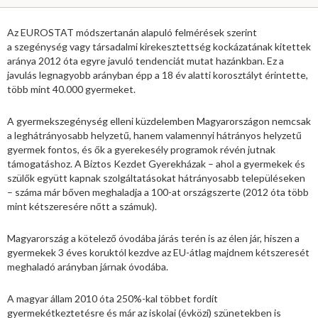
Az EUROSTAT módszertanán alapuló felmérések szerint
a szegénység vagy társadalmi kirekesztettség kockázatának kitettek
aránya 2012 óta egyre javuló tendenciát mutat hazánkban. Ez a
javulás legnagyobb arányban épp a 18 év alatti korosztályt érintette,
több mint 40.000 gyermeket.
A gyermekszegénység elleni küzdelemben Magyarországon nemcsak
a leghátrányosabb helyzetű, hanem valamennyi hátrányos helyzetű
gyermek fontos, és ők a gyerekesély programok révén jutnak
támogatáshoz. A Biztos Kezdet Gyerekházak – ahol a gyermekek és
szülők együtt kapnak szolgáltatásokat hátrányosabb településeken
– száma már bőven meghaladja a 100-at országszerte (2012 óta több
mint kétszeresére nőtt a számuk).
Magyarország a kötelező óvodába járás terén is az élen jár, hiszen a
gyermekek 3 éves koruktól kezdve az EU-átlag majdnem kétszeresét
meghaladó arányban járnak óvodába.
A magyar állam 2010 óta 250%-kal többet fordít
gyermekétkeztetésre és már az iskolai (évközi) szünetekben is