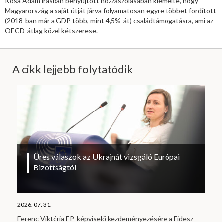
Kósa Ádám írásban benyújtott hozzászólásában kiemelte, hogy
Magyarország a saját útját járva folyamatosan egyre többet fordított
(2018-ban már a GDP több, mint 4,5%-át) családtámogatásra, ami az
OECD-átlag közel kétszerese.
A cikk lejjebb folytatódik
Üres válaszok az Ukrajnát vizsgáló Európai
Bizottságtól
2026. 07. 31.
Ferenc Viktória EP-képviselő kezdeményezésére a Fidesz–