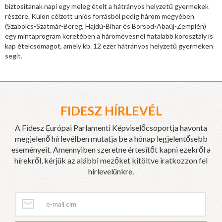
biztosítanak napi egy meleg ételt a hátrányos helyzetű gyermekek
részére. Külön célzott uniós forrásból pedig három megyében
(Szabolcs-Szatmár-Bereg, Hajdú-Bihar és Borsod-Abaúj-Zemplén)
egy mintaprogram keretében a háromévesnél fiatalabb korosztály is
kap ételcsomagot, amely kb. 12 ezer hátrányos helyzetű gyermeken
segít.
FIDESZ HÍRLEVÉL
A Fidesz Európai Parlamenti Képviselőcsoportja havonta
megjelenő hírlevélben mutatja be a hónap legjelentősebb
eseményeit. Amennyiben szeretne értesítőt kapni ezekről a
hírekről, kérjük az alábbi mezőket kitöltve iratkozzon fel
hírlevelünkre.