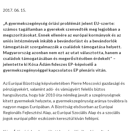
2017. 06. 15.
„A gyermekszegénység óriási problémát jelent EU-szerte:
számos tagállamban a gyerekek szenvedték meg legjobban a
megszorításokat. Ennek ellenére az európai kormányok és az
uniós intézmények inkább a bevándorlást és a bevándorlók
támogatását szorgalmazzák a családok támogatása helyett.
Magyarország azonban nem ezt az utat választotta, hanem a
családok támogatásában és megerősítésében érdekelt”
–
jelentette ki Kósa Ádám fideszes EP-képviselő a
gyermekszegénységgel kapcsolatos EP plenáris vitán.
Az Európai Bizottság képviseletében Pierre Moscovici gazdasági és
pénzügyekért, valamint adó- és vámügyért felelős biztos
hangsúlyozta, hogy bár 2010 óta némileg javult a szegénységnek
kitett gyermekek helyzete, a gyermekszegénység aránya továbbra is
nagyon magas Európában. A Bizottság elsősorban az Európai
Regionális Fejlesztési Alap, az Európai Szociális Alap és a szociális
jogok európai pillér eszközein keresztül kíván fellépni.