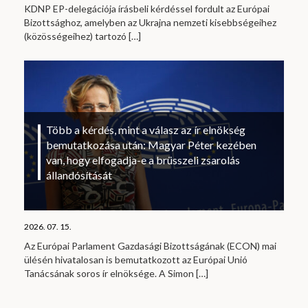
KDNP EP-delegációja írásbeli kérdéssel fordult az Európai
Bizottsághoz, amelyben az Ukrajna nemzeti kisebbségeihez
(közösségeihez) tartozó
[…]
Több a kérdés, mint a válasz az ír elnökség
bemutatkozása után: Magyar Péter kezében
van, hogy elfogadja-e a brüsszeli zsarolás
állandósítását
2026. 07. 15.
Az Európai Parlament Gazdasági Bizottságának (ECON) mai
ülésén hivatalosan is bemutatkozott az Európai Unió
Tanácsának soros ír elnöksége. A Simon
[…]