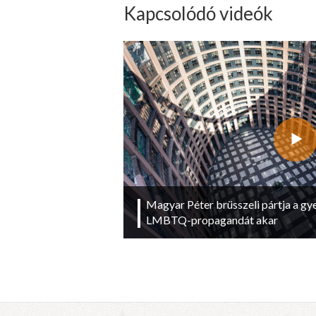
Kapcsolódó videók
Magyar Péter brüsszeli pártja a g
LMBTQ-propagandát akar