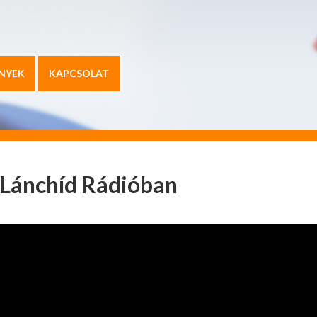
NYEK
KAPCSOLAT
a Lánchíd Rádióban