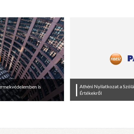
Athéni Nyilatkozat a Szól
yermekvédelemben is
Értékekről