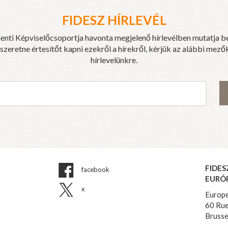
FIDESZ HÍRLEVÉL
enti Képviselőcsoportja havonta megjelenő hírlevélben mutatja b
eretne értesítőt kapni ezekről a hírekről, kérjük az alábbi mezők
hírlevelünkre.
FIDES
facebook
EURÓ
x
Europe
60 Rue
Brusse