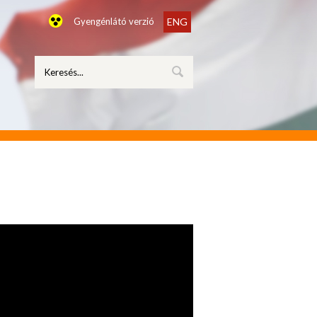
Gyengénlátó verzió
ENG