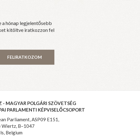
e a hónap legjelentősebb
et kitöltve iratkozzon fel
FELIRATKOZOM
Z - MAGYAR POLGÁRI SZÖVETSÉG
PAI PARLAMENTI KÉPVISELŐCSOPORT
an Parliament, ASP09 E151,
 Wiertz, B–1047
ls, Belgium