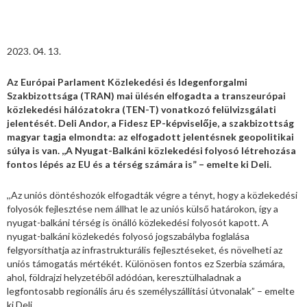
2023. 04. 13.
Az Európai Parlament Közlekedési és Idegenforgalmi
Szakbizottsága (TRAN) mai ülésén elfogadta a transzeurópai
közlekedési hálózatokra (TEN-T) vonatkozó felülvizsgálati
jelentését. Deli Andor, a Fidesz EP-képviselője, a szakbizottság
magyar tagja elmondta: az elfogadott jelentésnek geopolitikai
súlya is van. ,,A Nyugat-Balkáni közlekedési folyosó létrehozása
fontos lépés az EU és a térség számára is” – emelte ki Deli.
,,Az uniós döntéshozók elfogadták végre a tényt, hogy a közlekedési
folyosók fejlesztése nem állhat le az uniós külső határokon, így a
nyugat-balkáni térség is önálló közlekedési folyosót kapott. A
nyugat-balkáni közlekedés folyosó jogszabályba foglalása
felgyorsíthatja az infrastrukturális fejlesztéseket, és növelheti az
uniós támogatás mértékét. Különösen fontos ez Szerbia számára,
ahol, földrajzi helyzetéből adódóan, keresztülhaladnak a
legfontosabb regionális áru és személyszállítási útvonalak” – emelte
ki Deli.