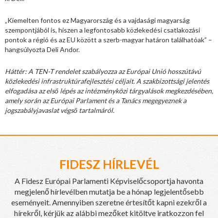
„Kiemelten fontos ez Magyarország és a vajdasági magyarság
szempontjából is, hiszen a legfontosabb közlekedési csatlakozási
pontok a régió és az EU között a szerb-magyar határon találhatóak” –
hangsúlyozta Deli Andor.
Háttér: A TEN-T rendelet szabályozza az Európai Unió hosszútávú
közlekedési infrastruktúrafejlesztési céljait. A szakbizottsági jelentés
elfogadása az első lépés az intézményközi tárgyalások megkezdésében,
amely során az Európai Parlament és a Tanács megegyeznek a
jogszabályjavaslat végső tartalmáról.
FIDESZ HÍRLEVÉL
A Fidesz Európai Parlamenti Képviselőcsoportja havonta
megjelenő hírlevélben mutatja be a hónap legjelentősebb
eseményeit. Amennyiben szeretne értesítőt kapni ezekről a
hírekről, kérjük az alábbi mezőket kitöltve iratkozzon fel