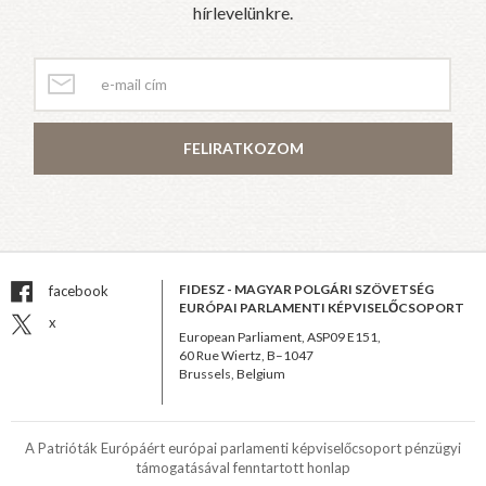
hírlevelünkre.
FELIRATKOZOM
FIDESZ - MAGYAR POLGÁRI SZÖVETSÉG
facebook
EURÓPAI PARLAMENTI KÉPVISELŐCSOPORT
x
European Parliament, ASP09 E151,
60 Rue Wiertz, B–1047
Brussels, Belgium
A Patrióták Európáért európai parlamenti képviselőcsoport pénzügyi
támogatásával fenntartott honlap