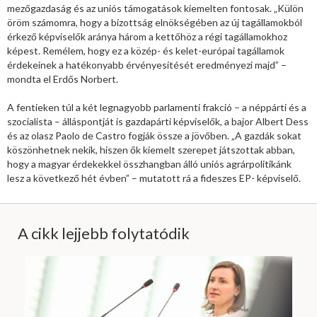
mezőgazdaság és az uniós támogatások kiemelten fontosak. „Külön
öröm számomra, hogy a bizottság elnökségében az új tagállamokból
érkező képviselők aránya három a kettőhöz a régi tagállamokhoz
képest. Remélem, hogy ez a közép- és kelet-európai tagállamok
érdekeinek a hatékonyabb érvényesítését eredményezi majd” –
mondta el Erdős Norbert.
A fentieken túl a két legnagyobb parlamenti frakció – a néppárti és a
szocialista – álláspontját is gazdapárti képviselők, a bajor Albert Dess
és az olasz Paolo de Castro fogják össze a jövőben. „A gazdák sokat
köszönhetnek nekik, hiszen ők kiemelt szerepet játszottak abban,
hogy a magyar érdekekkel összhangban álló uniós agrárpolitikánk
lesz a következő hét évben” – mutatott rá a fideszes EP- képviselő.
A cikk lejjebb folytatódik