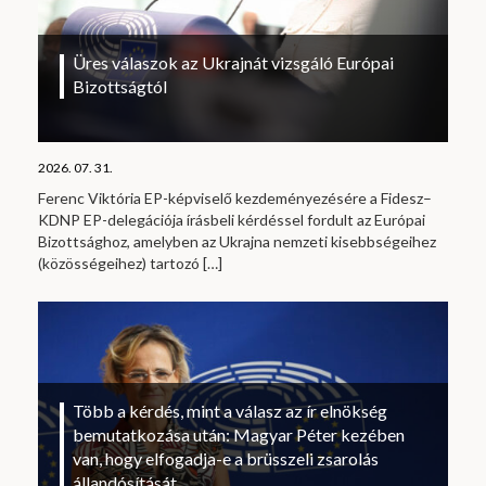
Üres válaszok az Ukrajnát vizsgáló Európai
Bizottságtól
2026. 07. 31.
Ferenc Viktória EP-képviselő kezdeményezésére a Fidesz–
KDNP EP-delegációja írásbeli kérdéssel fordult az Európai
Bizottsághoz, amelyben az Ukrajna nemzeti kisebbségeihez
(közösségeihez) tartozó
[…]
Több a kérdés, mint a válasz az ír elnökség
bemutatkozása után: Magyar Péter kezében
van, hogy elfogadja-e a brüsszeli zsarolás
állandósítását