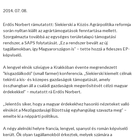
2014. 07. 08.
Erdős Norbert rámutatott: Siekierski a Közös Agrárpolitika reformja
során nyíltan kiállt az agrártámogatások fenntartása mellett.
Szorgalmazta továbbá az egységes területalapú támogatási
rendszer, a SAPS folytatását. „Ez a rendszer bevált az új
tagállamokban, így Magyarországon is” – tette hozzá a fideszes EP-
képviselő.
A lengyel elnök szívügye a Krakkóban évente megrendezett
"kisgazdálkodó" (small farmer) konferencia. „Siekierski kiemelt célnak
tekinti a kis- és közepes gazdaságok támogatását, amely
összhangban áll a családi gazdaságok megerősítését célzó magyar
érdekekkel” – mutatott rá Erdős Norbert.
„Jelentős siker, hogy a magyar érdekekhez hasonló nézeteket valló
elnököt a Mezőgazdasági Bizottság egyhangúlag szavazta meg” –
emelte ki a néppárti politikus.
A négy alelnöki helyre francia, lengyel, spanyol és román képviselő
került. Ők olyan tagállamokból érkeztek, melyek számára a