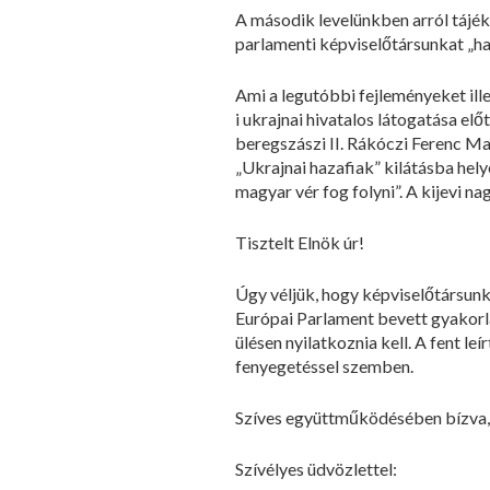
A második levelünkben arról tájék
parlamenti képviselőtársunkat „hal
Ami a legutóbbi fejleményeket ille
i ukrajnai hivatalos látogatása el
beregszászi II. Rákóczi Ferenc M
„Ukrajnai hazafiak” kilátásba hely
magyar vér fog folyni”. A kijevi n
Tisztelt Elnök úr!
Úgy véljük, hogy képviselőtársunk
Európai Parlament bevett gyakorla
ülésen nyilatkoznia kell. A fent le
fenyegetéssel szemben.
Szíves együttműködésében bízva
Szívélyes üdvözlettel: