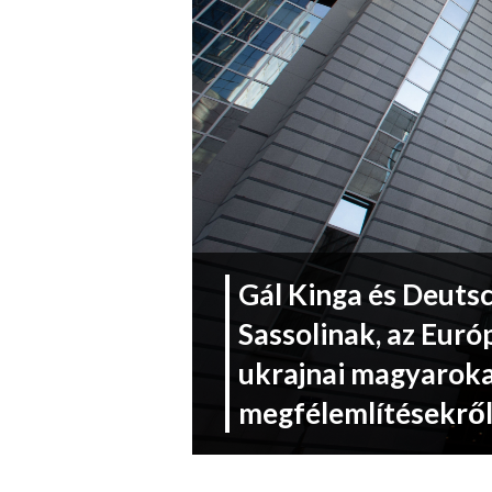
Gál Kinga és Deuts
Sassolinak, az Euró
ukrajnai magyaroka
megfélemlítésekrő