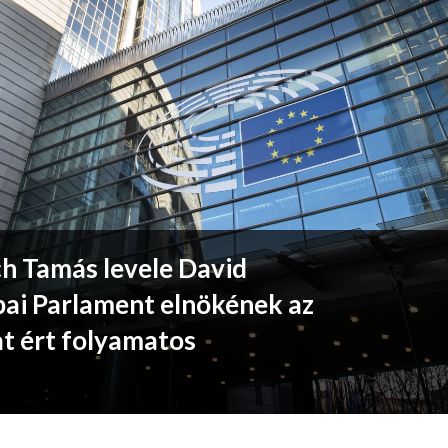
ch Tamás levele David
pai Parlament elnökének az
t ért folyamatos
l