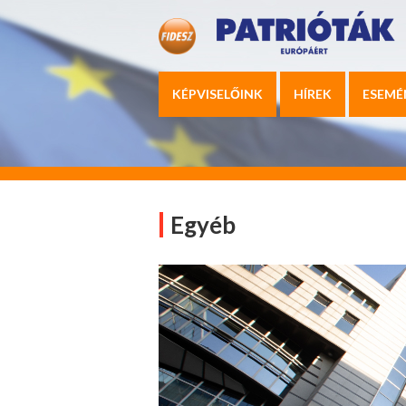
KÉPVISELŐINK
HÍREK
ESEMÉ
Egyéb