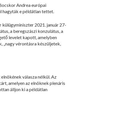
s Bocskor Andrea európai
l hagyták e példátlan tettet.
ar külügyminiszter 2021. január 27-
átus, a beregszászi konzulátus, a
gető levelet kapott, amelyben
k, „nagy vérontásra készüljetek,
 elnökének válasza nélkül. Az
árt, amelyen az elnöknek plenáris
ttan álljon ki a példátlan