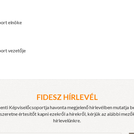
ort elnöke
ort vezetője
FIDESZ HÍRLEVÉL
enti Képviselőcsoportja havonta megjelenő hírlevélben mutatja b
eretne értesítőt kapni ezekről a hírekről, kérjük az alábbi mezők
hírlevelünkre.