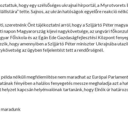
oztattuk, hogy egy szélsőséges ukrajnai hírportál, a Myrotvoret
állistára” tette. Sajnos, az ukrán hatóságok egyelőre reakció nélkü
ti, szeretnénk Önt tájékoztatni arról, hogy a Szijjártó Péter magy
őtti napon Magyarország kijevi nagykövetsége, az ungvári főkonzul
agyar Főiskola és az Egán Ede Gazdaságfejlesztési Központ fenye
ezik, hogy amennyiben a Szijjártó Péter miniszter Ukrajnába utazi
agykövetség az ügyben feljelentést tett a rendőrségnél.
 példa nélküli megfélemlítése nem maradhat az Európai Parlament
tának fényében a halálos fenyegetés messze meghaladja azt a hat
írt helyzet kapcsán helyénvalónak tartanánk, hogy Elnök úr határozo
, maradunk