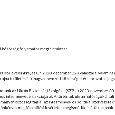
ti közösség folyamatos megfélemlítése
orábbi leveleinkre, az Ön 2020. december 22-i válaszára, valamint
rajna területén élő magyar nemzeti közösséget ért sorozatos jog
t adtunk az Ukrán Biztonsági Szolgálat (SZBU) 2020. november 30-i
s intézményét ért akciójáról. A történtek ukrán hatóságok általi
a magyar közösség tagjai, az intézmények és politikai szervezete
 önkényes megfélemlítési kísérletek megismétlődésétől tartanak.