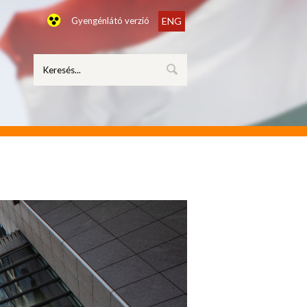
Gyengénlátó verzió
ENG