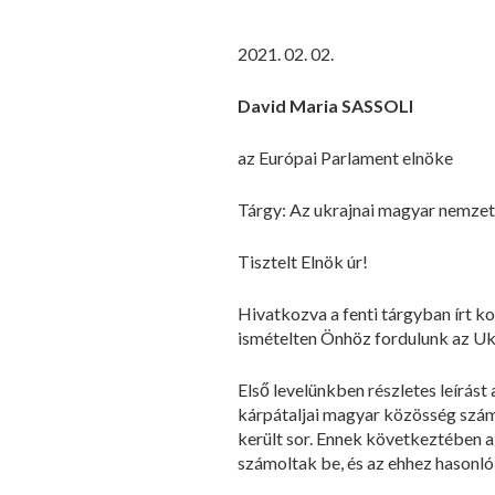
2021. 02. 02.
David Maria SASSOLI
az Európai Parlament elnöke
Tárgy: Az ukrajnai magyar nemze
Tisztelt Elnök úr!
Hivatkozva a fenti tárgyban írt k
ismételten Önhöz fordulunk az Uk
Első levelünkben részletes leírás
kárpátaljai magyar közösség számo
került sor. Ennek következtében 
számoltak be, és az ehhez hasonló