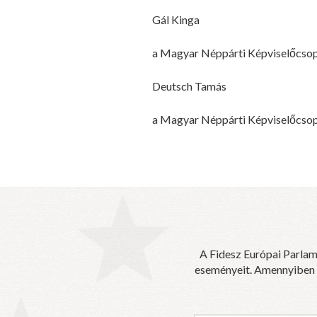
Gál Kinga
a Magyar Néppárti Képviselőcsop
Deutsch Tamás
a Magyar Néppárti Képviselőcsop
A Fidesz Európai Parlam
eseményeit. Amennyiben sz