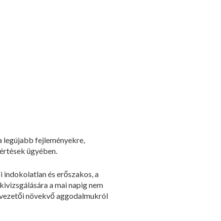
 a legújabb fejleményekre,
sértések ügyében.
 indokolatlan és erőszakos, a
 kivizsgálására a mai napig nem
k vezetői növekvő aggodalmukról