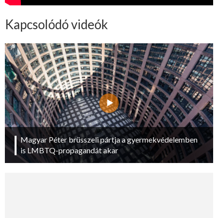
Kapcsolódó videók
Magyar Péter brüsszeli pártja a gyermekvédelemben
is LMBTQ-propagandát akar