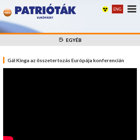
ENG
EGYÉB
Gál Kinga az összetertozás Európája konferencián