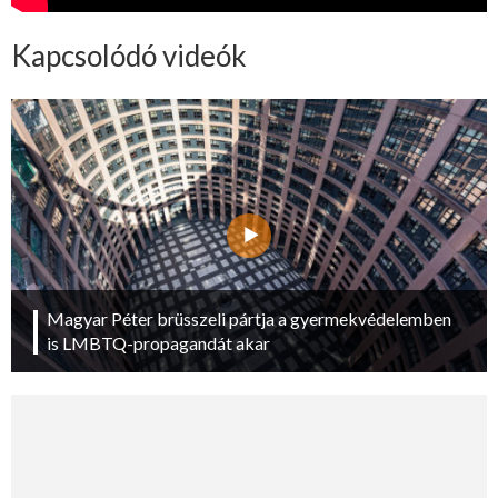
Kapcsolódó videók
Magyar Péter brüsszeli pártja a gyermekvédelemben
is LMBTQ-propagandát akar