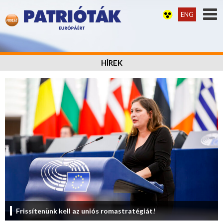
ENG
HÍREK
Frissítenünk kell az uniós romastratégiát!