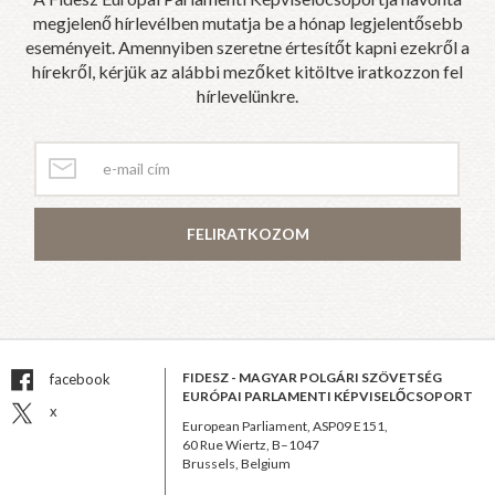
megjelenő hírlevélben mutatja be a hónap legjelentősebb
eseményeit. Amennyiben szeretne értesítőt kapni ezekről a
hírekről, kérjük az alábbi mezőket kitöltve iratkozzon fel
hírlevelünkre.
FELIRATKOZOM
FIDESZ - MAGYAR POLGÁRI SZÖVETSÉG
facebook
EURÓPAI PARLAMENTI KÉPVISELŐCSOPORT
x
European Parliament, ASP09 E151,
60 Rue Wiertz, B–1047
Brussels, Belgium