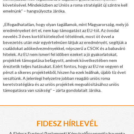
követésével. Mindeközben az Uniós a roma stratégiát új szintre kell
emelnünk” – hangsúlyozta Járóka.
„Elfogadhatatlan, hogy olyan tagállamok, mint Magyarország, mely jó
eredményeket ért el, nem kap támogatást az EU-tól. Az óvodai
nevelés 3 éves kortól kötelezővé tételének, most öt évvel a
bevezetés után már egyértelműen látjuk az eredményét, segítjük a
családokat adókedvezményekkel, népszerű a CSOK és a babaváró
hitelek. Az EU nem ismeri fel időben ezeket a jó gyakorlatokat,
projektek támogatása befagyott, aminek következtében nem
éreztetik teljes hatásukat. Ezért fontos, hogy az EU ne vegyen el
pénzt a sikeres projektekből, hiszen ha ezek leállnak, újabb tíz évet
veszítünk. A jelenlegi helyzetre jobban reagáló uniós roma
keretstratégiára és az uniós projektek megvalósításához uniós
támogatásra van szükség” – zárta gondolatait Járóka.
FIDESZ HÍRLEVÉL
A Fidesz Európai Parlamenti Képviselőcsoportja havonta