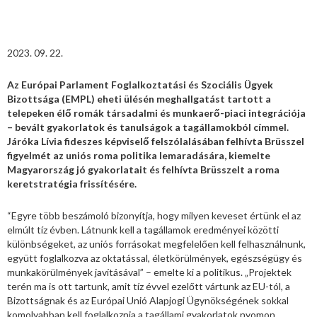
2023. 09. 22.
Az Európai Parlament Foglalkoztatási és Szociális Ügyek
Bizottsága (EMPL) eheti ülésén meghallgatást tartott a
telepeken élő romák társadalmi és munkaerő-piaci integrációja
– bevált gyakorlatok és tanulságok a tagállamokból címmel.
Járóka Lívia fideszes képviselő felszólalásában felhívta Brüsszel
figyelmét az uniós roma politika lemaradására, kiemelte
Magyarország jó gyakorlatait és felhívta Brüsszelt a roma
keretstratégia frissítésére.
“Egyre több beszámoló bizonyítja, hogy milyen keveset értünk el az
elmúlt tíz évben. Látnunk kell a tagállamok eredményei közötti
különbségeket, az uniós forrásokat megfelelően kell felhasználnunk,
együtt foglalkozva az oktatással, életkörülmények, egészségügy és
munkakörülmények javításával” – emelte ki a politikus. „Projektek
terén ma is ott tartunk, amit tíz évvel ezelőtt vártunk az EU-tól, a
Bizottságnak és az Európai Unió Alapjogi Ügynökségének sokkal
komolyabban kell foglalkoznia a tagállami gyakorlatok nyomon