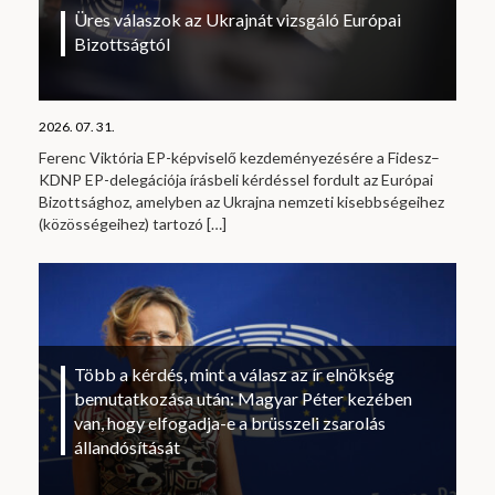
Üres válaszok az Ukrajnát vizsgáló Európai
Bizottságtól
2026. 07. 31.
Ferenc Viktória EP-képviselő kezdeményezésére a Fidesz–
KDNP EP-delegációja írásbeli kérdéssel fordult az Európai
Bizottsághoz, amelyben az Ukrajna nemzeti kisebbségeihez
(közösségeihez) tartozó
[…]
Több a kérdés, mint a válasz az ír elnökség
bemutatkozása után: Magyar Péter kezében
van, hogy elfogadja-e a brüsszeli zsarolás
állandósítását