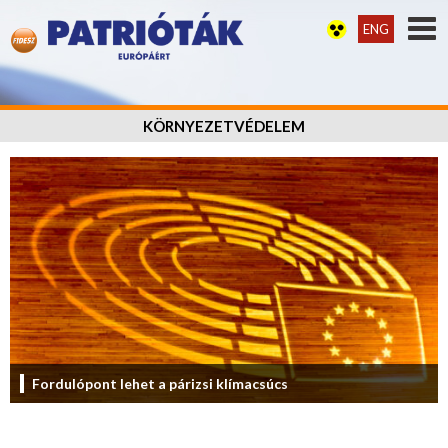
ENG
KÖRNYEZETVÉDELEM
Fordulópont lehet a párizsi klímacsúcs