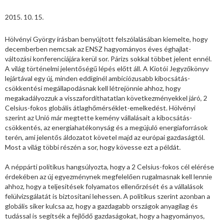
2015. 10. 15.
Hölvényi György írásban benyújtott felszólalásában kiemelte, hogy
decemberben nemcsak az ENSZ hagyományos éves éghajlat-
változási konferenciájára kerül sor. Párizs sokkal többet jelent ennél.
A világ történelmi jelentőségű lépés előtt áll. A Kiotói Jegyzőkönyv
lejártával egy új, minden eddiginél ambiciózusabb kibocsátás-
csökkentési megállapodásnak kell létrejönnie ahhoz, hogy
megakadályozzuk a visszafordíthatatlan következményekkel járó, 2
Celsius-fokos globális átlaghőmérséklet-emelkedést. Hölvényi
szerint az Unió már megtette kemény vállalásait a kibocsátás-
csökkentés, az energiahatékonyság és a megújuló energiaforrások
terén, ami jelentős áldozatot követel majd az európai gazdaságtól.
Most a világ többi részén a sor, hogy kövesse ezt a példát.
A néppárti politikus hangsúlyozta, hogy a 2 Celsius-fokos cél elérése
érdekében az új egyezménynek megfelelően rugalmasnak kell lennie
ahhoz, hogy a teljesítések folyamatos ellenőrzését és a vállalások
felülvizsgálatát is biztosítani lehessen. A politikus szerint azonban a
globális siker kulcsa az, hogy a gazdagabb országok anyagilag és
tudással is segítsék a fejlődő gazdaságokat, hogy a hagyományos,