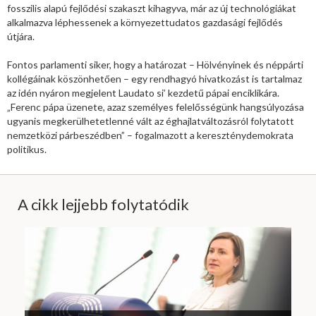
fosszilis alapú fejlődési szakaszt kihagyva, már az új technológiákat
alkalmazva léphessenek a környezettudatos gazdasági fejlődés
útjára.
Fontos parlamenti siker, hogy a határozat – Hölvényinek és néppárti
kollégáinak köszönhetően – egy rendhagyó hivatkozást is tartalmaz
az idén nyáron megjelent Laudato si’ kezdetű pápai enciklikára.
„Ferenc pápa üzenete, azaz személyes felelősségünk hangsúlyozása
ugyanis megkerülhetetlenné vált az éghajlatváltozásról folytatott
nemzetközi párbeszédben” – fogalmazott a kereszténydemokrata
politikus.
A cikk lejjebb folytatódik