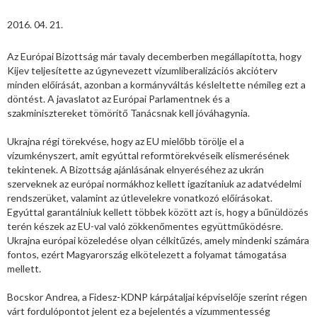
2016. 04. 21.
Az Európai Bizottság már tavaly decemberben megállapította, hogy
Kijev teljesítette az úgynevezett vízumliberalizációs akcióterv
minden előírását, azonban a kormányváltás késleltette némileg ezt a
döntést. A javaslatot az Európai Parlamentnek és a
szakminisztereket tömörítő Tanácsnak kell jóváhagynia.
Ukrajna régi törekvése, hogy az EU mielőbb törölje el a
vízumkényszert, amit egyúttal reformtörekvéseik elismerésének
tekintenek. A Bizottság ajánlásának elnyeréséhez az ukrán
szerveknek az európai normákhoz kellett igazítaniuk az adatvédelmi
rendszerüket, valamint az útlevelekre vonatkozó előírásokat.
Egyúttal garantálniuk kellett többek között azt is, hogy a bűnüldözés
terén készek az EU-val való zökkenőmentes együttműködésre.
Ukrajna európai közeledése olyan célkitűzés, amely mindenki számára
fontos, ezért Magyarország elkötelezett a folyamat támogatása
mellett.
Bocskor Andrea, a Fidesz-KDNP kárpátaljai képviselője szerint régen
várt fordulópontot jelent ez a bejelentés a vízummentesség