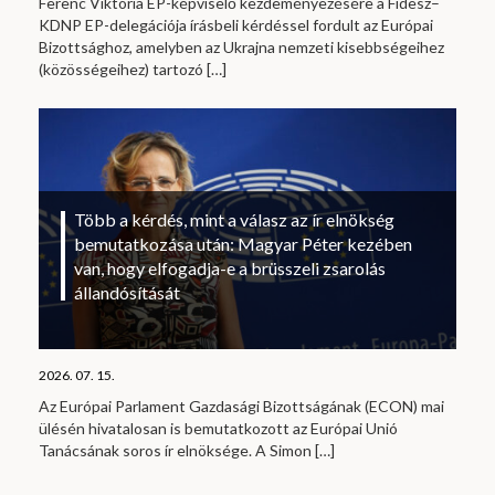
Ferenc Viktória EP-képviselő kezdeményezésére a Fidesz–
KDNP EP-delegációja írásbeli kérdéssel fordult az Európai
Bizottsághoz, amelyben az Ukrajna nemzeti kisebbségeihez
(közösségeihez) tartozó
[…]
Több a kérdés, mint a válasz az ír elnökség
bemutatkozása után: Magyar Péter kezében
van, hogy elfogadja-e a brüsszeli zsarolás
állandósítását
2026. 07. 15.
Az Európai Parlament Gazdasági Bizottságának (ECON) mai
ülésén hivatalosan is bemutatkozott az Európai Unió
Tanácsának soros ír elnöksége. A Simon
[…]