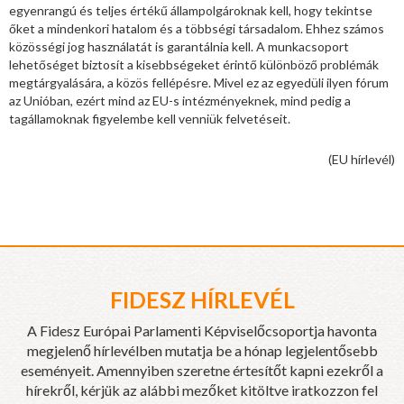
egyenrangú és teljes értékű állampolgároknak kell, hogy tekintse
őket a mindenkori hatalom és a többségi társadalom. Ehhez számos
közösségi jog használatát is garantálnia kell. A munkacsoport
lehetőséget biztosít a kisebbségeket érintő különböző problémák
megtárgyalására, a közös fellépésre. Mivel ez az egyedüli ilyen fórum
az Unióban, ezért mind az EU-s intézményeknek, mind pedig a
tagállamoknak figyelembe kell venniük felvetéseit.
(EU hírlevél)
FIDESZ HÍRLEVÉL
A Fidesz Európai Parlamenti Képviselőcsoportja havonta
megjelenő hírlevélben mutatja be a hónap legjelentősebb
eseményeit. Amennyiben szeretne értesítőt kapni ezekről a
hírekről, kérjük az alábbi mezőket kitöltve iratkozzon fel