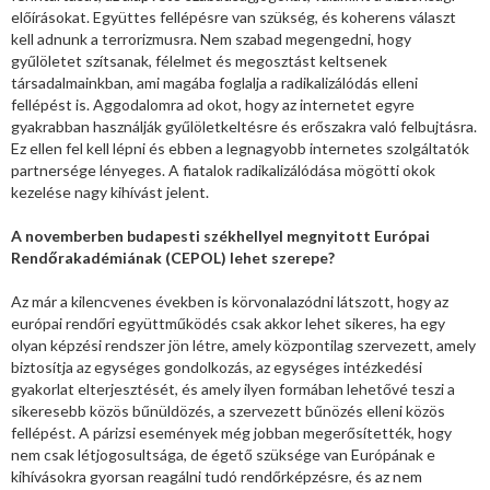
előírásokat. Együttes fellépésre van szükség, és koherens választ
kell adnunk a terrorizmusra. Nem szabad megengedni, hogy
gyűlöletet szítsanak, félelmet és megosztást keltsenek
társadalmainkban, ami magába foglalja a radikalizálódás elleni
fellépést is. Aggodalomra ad okot, hogy az internetet egyre
gyakrabban használják gyűlöletkeltésre és erőszakra való felbujtásra.
Ez ellen fel kell lépni és ebben a legnagyobb internetes szolgáltatók
partnersége lényeges. A fiatalok radikalizálódása mögötti okok
kezelése nagy kihívást jelent.
A novemberben budapesti székhellyel megnyitott Európai
Rendőrakadémiának (CEPOL) lehet szerepe?
Az már a kilencvenes években is körvonalazódni látszott, hogy az
európai rendőri együttműködés csak akkor lehet sikeres, ha egy
olyan képzési rendszer jön létre, amely központilag szervezett, amely
biztosítja az egységes gondolkozás, az egységes intézkedési
gyakorlat elterjesztését, és amely ilyen formában lehetővé teszi a
sikeresebb közös bűnüldözés, a szervezett bűnözés elleni közös
fellépést. A párizsi események még jobban megerősítették, hogy
nem csak létjogosultsága, de égető szüksége van Európának e
kihívásokra gyorsan reagálni tudó rendőrképzésre, és az nem