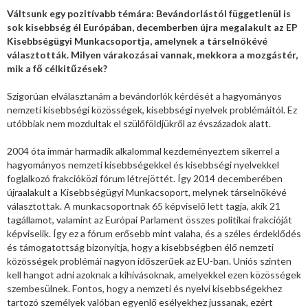
Váltsunk egy pozitívabb témára: Bevándorlástól függetlenül is
sok kisebbség él Európában, decemberben újra megalakult az EP
Kisebbségügyi Munkacsoportja, amelynek a társelnökévé
választották. Milyen várakozásai vannak, mekkora a mozgástér,
mik a fő célkitűzések?
Szigorúan elválasztanám a bevándorlók kérdését a hagyományos
nemzeti kisebbségi közösségek, kisebbségi nyelvek problémáitól. Ez
utóbbiak nem mozdultak el szülőföldjükről az évszázadok alatt.
2004 óta immár harmadik alkalommal kezdeményeztem sikerrel a
hagyományos nemzeti kisebbségekkel és kisebbségi nyelvekkel
foglalkozó frakcióközi fórum létrejöttét. Így 2014 decemberében
újraalakult a Kisebbségügyi Munkacsoport, melynek társelnökévé
választottak. A munkacsoportnak 65 képviselő lett tagja, akik 21
tagállamot, valamint az Európai Parlament összes politikai frakcióját
képviselik. Így ez a fórum erősebb mint valaha, és a széles érdeklődés
és támogatottság bizonyítja, hogy a kisebbségben élő nemzeti
közösségek problémái nagyon időszerűek az EU-ban. Uniós szinten
kell hangot adni azoknak a kihívásoknak, amelyekkel ezen közösségek
szembesülnek. Fontos, hogy a nemzeti és nyelvi kisebbségekhez
tartozó személyek valóban egyenlő esélyekhez jussanak, ezért