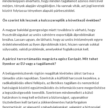
mindenképpen elvárható, hogy minden tagállamot azonos mércével
mérjen, tények alapján vizsgálódjon. Ha vannak viták, azt jogi keretek
között folytassa tényeken alapuló párbeszéddel.
Ön szerint kik lesznek a kulcsszereplők a következő években?
A magyar baloldal gyengesége miatt továbbra is várható, hogy
frusztráltságukat az uniós színtérre exportálják álproblémákat
kreálva. Lassan ugyan, de látható, hogy az uniós intézmények egyre
érdektelenebbek az ilyen álproblémák iránt, hiszen vannak sokkal
súlyosabb, valódi problémák, amelyekkel foglalkozniuk kell.
A párizsi terrortámadás megrázta egész Európát. Mit tehet
ilyenkor az EU vagy a tagállamok?
A belügyminiszterek rögtön reagáltak kivételes ülést tartva a
támadás után napokban. Szerintük a külföldi harcosok kezelése, a
radikalizálódás elleni fellépés, az illetékes tagállam és nemzetközi
hatóságok közötti együttműködés és információcsere megerősítése
a legszükségesebb teendők. Szerintem mindemellett a külső
határokon is meg kell erősíteni a biztonságot, ugyanakkor
tiszteletben kell tartani a zökkenőmentes határforgalom
fenntartását, az alapvető szabadságjogokat, valamint a biztonsági