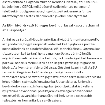
összevonható a Hágában működő Rendőri Hivatallal, az EUROPOL-
lal. Jelenleg a CEPOL működéséről szóló jelentés parlamenti
felelőseként dolgozom azon, hogy biztosítsuk ennek a fontos
intézménynek a biztos alapokon álló jövőbeli szabályozását.
Az EU-n kívül érkező tömeges bevándorlással kapcsolatban mi
az álláspontja?
Amint ez az Európai Néppárt prioritásai között is megfogalmazódik,
azt gondolom, hogy Európának védelmet kell nyújtania a politikai
menekülteknek és a polgárháborúk elől menekülőknek. Ugyanakkor,
tiszteletben kell tartani, hogy a munkaerőpiacot érintő legális
migráció nemzeti hatáskörbe tartozik, de különbséget kell tennünk a
politikai, háborús menekültek és az illegális gazdasági migránsok
között. Az ilyen téren felmerülő visszaéléseket kezelni kell. Az EU
területén illegálisan tartózkodó gazdasági bevándorlókat,
természetesen a nemzetközi jog tiszteletben tartása mellett, vissza
lehet küldeni származási országukba. Ugyanakkor az Uniónak a
bevándorlók származási országaiban jobb tájékoztatást kellene
nyújtania a bevándorlási politikájáról és az illegális bevándorlás
veszélyeiről, ugyanakkor hangsúlyt kell helyeznie a célzottabb
fejlesztési és humanitárius segélyezésre.