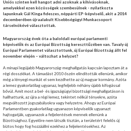
Uniós szinten kell hangot adni azoknak a kihívásoknak,
amelyekkel ezen közösségek szembesülnek - nyilatkozta
lapunknak Gál Kinga fideszes, néppárti EP-képviselő, akit a 2014
decemberében újraalakult Kisebbségügyi Munkacsoport
társelnökévé választottak.
Magyarország évek óta a baloldali európai parlamenti
képviselők és az Európai Bizottság kereszttűzében van. Tavaly új
Európai Parlamentet választottunk, új Európai Bizottság állt fel
november elején – változhat a helyzet?
A minapi legújabb Magyarország-meghallgatás kapcsán lapoztam át a
régi dossziékat. A támadást 2010 őszén elindították ellenünk, amikor
még a lényegi munkát el sem kezdhette az új magyar kormány. Azóta
a lemez gyakorlatilag ugyanaz, legfeljebb néhány újabb kifogással
bővül. Amit most a bel- és igazságügyi bizottsági meghallgatáson is
hallhattunk, az újra a régi lemez, tekintet nélkül tényekre, azóta
megváltozott jogszabályokra vagy helyzetre. Ahogy az Európai
Parlamentben gyakorlatilag ugyanazon képviselők ugyanazt
hajtogatják, ugyanazok a feljelentések mennek ellenünk a
Bizottsághoz. Egyelőre nem látszik tisztán, a területért felelős új
biztos hogy fog hozzáállni ezekhez a feljelentésekhez. Az