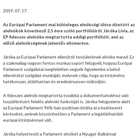
2019. 07. 17.
Az Európai Parlament mai különleges elnökségi ülése döntött az
alelnökök következő 2,5 évre szóló portfólióiról. Járóka Lívia, az
EP fideszes alelnöke megtartotta eddigi portfólióit, ami az
előző alelnökségének jelentős elismerése.
Járóka az Európai Parlament ellenőrző testületének elnöke marad. Ez
a szakmailag nagyon fontos munkacsoport felügyeli, hogyaz Európai
Parlament szolgálatai megfelelően vegyék figyelembe a belső
ellenőrzési szolgálat munkáját, melynek célja, hogy az intézmény
hatékonyan, átláthatóan és eredményesen működjön.
A fideszes alelnök megtartotta továbbá a dokumentumokhoz való
hozzáférésért felelős alelnöki funkcióját is. Járóka felügyelete alatt
az Európai Parlament 96%-ban pozitívan bírálta el a beérkezett
kéréseket, aminek köszönhetően a Parlament a legátláthatóbb
európai intézménnyé vált.
Járóka helyettesíti a Parlament elnökét a Nyugat-Balkánnal