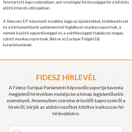
fenntartott kapcsolatokban, ami stratégiai fontossággal bír a bővítés
előtti intenzív időszakban.
A fideszes EP-képviselő továbbá tagja az épületekkel, közlekedéssel
és a környezetbarát parlamenttel foglalkozó munkacsoportnak, a
nemek közötti egyenlőséggel és a sokféleséggel foglakozó magas
szintű munkacsoportnak, illetve az Európai Polgári Díj
kuratóriumának.
FIDESZ HÍRLEVÉL
A Fidesz Európai Parlamenti Képviselőcsoportja havonta
megjelenő hírlevélben mutatja be a hónap legjelentősebb
eseményeit. Amennyiben szeretne értesítőt kapni ezekről a
hírekről, kérjük az alábbi mezőket kitöltve iratkozzon fel
hírlevelünkre.