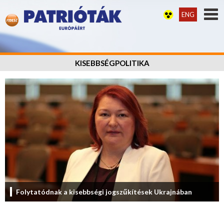
ENG
KISEBBSÉGPOLITIKA
Folytatódnak a kisebbségi jogszűkítések Ukrajnában