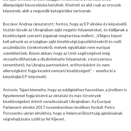
állampolgári besorolásba kerültek. Kivételt ez alól csak az oroszok
képeznek, akik a negyedik kategóriába tartoznak.
Bocskor Andrea rámutatott: fontos, hogy az EP elnöke és képviselői
tisztán lássák az Ukrajnában zajló negatív folyamatokat, és kiálljanak a
kisebbségek szerzett jogainak megtartása mellett. „Világos képet
kell adnunk az országban zajló kisebbségi jogszűkítésekről és nyílt
asszimilációs törekvésekről, melyek egyáltalán nem európai
szemléletűek. Bízom abban, hogy az Unió segítségével még
visszafordíthatóak a diszkriminatív folyamatok, s konszenzus
teremthető, ha Ukrajna partnerként, erőforrásként és nem
ellenségként fogja kezelni nemzeti kisebbségeit” – emelte ki a
kárpátaljai EP-képviselő.
Antonio Tajani kiemelte, hogy az eddigiekhez hasonlóan, a jövőben is
figyelemmel fogja kísérni az oktatási és más törvények
kisebbségeket érintő vonatkozásait Ukrajnában. Az Európai
Parlament elnöke 2017 novemberében levélben fordult Petro
Porosenko ukrán elnökhöz, hogy a Velencei Bizottság ajánlásainak
végrehajtására szólítsa fel Kijevet.