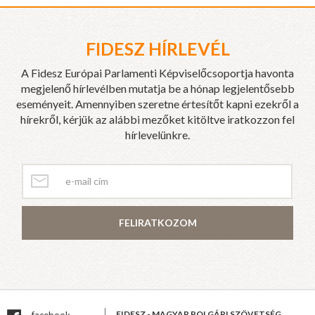
FIDESZ HÍRLEVÉL
A Fidesz Európai Parlamenti Képviselőcsoportja havonta
megjelenő hírlevélben mutatja be a hónap legjelentősebb
eseményeit. Amennyiben szeretne értesítőt kapni ezekről a
hírekről, kérjük az alábbi mezőket kitöltve iratkozzon fel
hírlevelünkre.
FELIRATKOZOM
FIDESZ - MAGYAR POLGÁRI SZÖVETSÉG