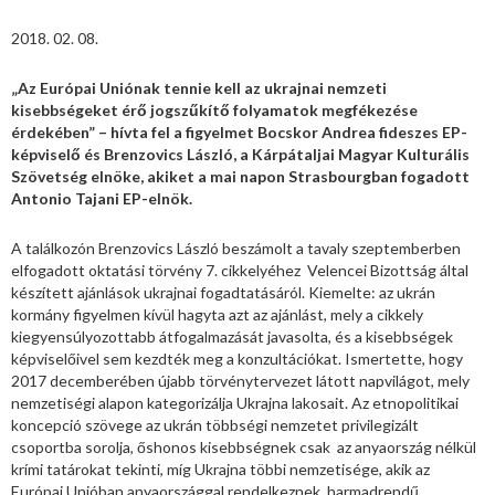
2018. 02. 08.
„Az Európai Uniónak tennie kell az ukrajnai nemzeti
kisebbségeket érő jogszűkítő folyamatok megfékezése
érdekében” – hívta fel a figyelmet Bocskor Andrea fideszes EP-
képviselő és Brenzovics László, a Kárpátaljai Magyar Kulturális
Szövetség elnöke, akiket a mai napon Strasbourgban fogadott
Antonio Tajani EP-elnök.
A találkozón Brenzovics László beszámolt a tavaly szeptemberben
elfogadott oktatási törvény 7. cikkelyéhez Velencei Bizottság által
készített ajánlások ukrajnai fogadtatásáról. Kiemelte: az ukrán
kormány figyelmen kívül hagyta azt az ajánlást, mely a cikkely
kiegyensúlyozottabb átfogalmazását javasolta, és a kisebbségek
képviselőivel sem kezdték meg a konzultációkat. Ismertette, hogy
2017 decemberében újabb törvénytervezet látott napvilágot, mely
nemzetiségi alapon kategorizálja Ukrajna lakosait. Az etnopolitikai
koncepció szövege az ukrán többségi nemzetet privilegizált
csoportba sorolja, őshonos kisebbségnek csak az anyaország nélkül
krími tatárokat tekinti, míg Ukrajna többi nemzetisége, akik az
Európai Unióban anyaországgal rendelkeznek, harmadrendű