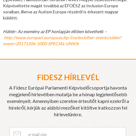
Képviseltette magát továbbá az ÉFOÉSZ az Inclusion Europe
soraiban, illetve az Autism Europe részéről is érkezett magyar
küldött.
Háttér: Az esemény az EP honlapján élőben követhető –
http://www.europarl.europa.eu/ep-live/en/other-events/video?
event=20171206-1000-SPECIAL-UNKN
FIDESZ HÍRLEVÉL
A Fidesz Európai Parlamenti Képviselőcsoportja havonta
megjelenő hírlevélben mutatja be a hónap legjelentősebb
eseményeit. Amennyiben szeretne értesítőt kapni ezekről a
hírekről, kérjük az alábbi mezőket kitöltve iratkozzon fel
hírlevelünkre.