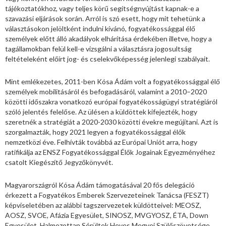
tájékoztatókhoz, vagy teljes körű segítségnyújtást kapnak-e a
szavazási eljárások során. Arról is szó esett, hogy mit tehetünk a
választásokon jelöltként indulni kívánó, fogyatékossággal élő
személyek előtt álló akadályok elhárítása érdekében illetve, hogy a
tagállamokban felül kell-e vizsgálni a választásra jogosultság
feltételeként előírt jog- és cselekvőképesség jelenlegi szabályait.
Mint emlékezetes, 2011-ben Kósa Ádám volt a fogyatékossággal élő
személyek mobilitásáról és befogadásáról, valamint a 2010–2020
közötti időszakra vonatkozó európai fogyatékosságügyi stratégiáról
szóló jelentés felelőse. Az ülésen a küldöttek kifejezték, hogy
szeretnék a stratégiát a 2020-2030 közötti évekre megújítani. Azt is
szorgalmazták, hogy 2021 legyen a fogyatékossággal élők
nemzetközi éve. Felhívták továbbá az Európai Uniót arra, hogy
ratifikálja az ENSZ Fogyatékossággal Élők Jogainak Egyezményéhez
csatolt Kiegészítő Jegyzőkönyvét.
Magyarországról Kósa Ádám támogatásával 20 fős delegáció
érkezett a Fogyatékos Emberek Szervezeteinek Tanácsa (FESZT)
képviseletében az alábbi tagszervezetek küldötteivel: MEOSZ,
AOSZ, SVOE, Afázia Egyesület, SINOSZ, MVGYOSZ, ÉTA, Down
Egyesület, Halmozottan Sérültek Heves Megyei Szülőszövetsége.