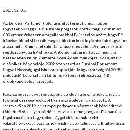
2017. 12. 06.
Az Európai Parlament plenáris üléstermét a mai napon
fogyatékossággal élő európai polgárok töltik meg. Több mint
600 ember érkezett a tagállamokból Brüsszelbe azért, hogy EP-
képviselőkkel vitassák meg az őket érintő legfontosabb ügyeket
a „semmit rólunk, nélkülünk!” alapelv jegyében. A magas szintű
rendezvényt az EP elnöke, Antonio Tajani nyitotta meg, aki
beszédében külön kiemelte Kósa Ádám munkáját. Kósa, az EP
első siket képviselője 2009 óta vezeti az Európai Parlament
Fogyatékosságügyi Munkacsoportját. Magyarországról 20 fős
delegáció képviselte a különböző fogyatékossággal élők
érdekképviseleti szerveit.
Kósa az egész napos rendezvény délelőtti ülésén elnökölt, mely a
fogyatékossággal élők politikai részvételével foglalkozott. A
résztvevők a 2019-es európai parlamenti választások közeledtével
többek között, olyan kérdéseket vitattak meg hogy az EU-ban és a
tagállamokban a fogyatékossággal élők tudnak-e élni
választójogukkal, hozzáférnek-e jelnyelven tolmácsolt, Braille-írással
vagy könnyen olvasható formátumban készült választási