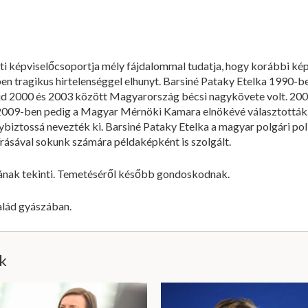
 képviselőcsoportja mély fájdalommal tudatja, hogy korábbi kép
ben tragikus hirtelenséggel elhunyt. Barsiné Pataky Etelka 1990-b
jd 2000 és 2003 között Magyarország bécsi nagykövete volt. 2004
2009-ben pedig a Magyar Mérnöki Kamara elnökévé választották
ybiztossá nevezték ki. Barsiné Pataky Etelka a magyar polgári pol
rásával sokunk számára példaképként is szolgált.
tjának tekinti. Temetéséről később gondoskodnak.
alád gyászában.
ik