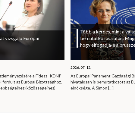
Több a kérdés, mint a vála
át vizsgáló Európai
bemutatkozása után: Magy
hogy elfogadja-e a brüssze
2026. 07. 15.
kezdeményezésére a Fidesz–KDNP
Az Európai Parlament Gazdasági B
l fordult az Európai Bizottsághoz,
hivatalosan is bemutatkozott az E
sebbségeihez (közösségeihez)
elnöksége. A Simon
[…]