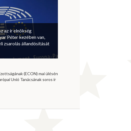
sz az ír elnökség
ar Péter kezében van,
li zsarolás állandósítását
izottságának (ECON) mai ülésén
urópai Unió Tanácsának soros ír