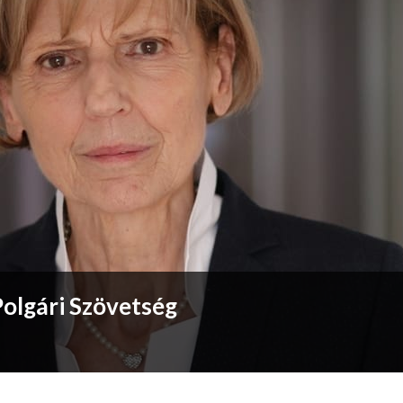
Polgári Szövetség
a