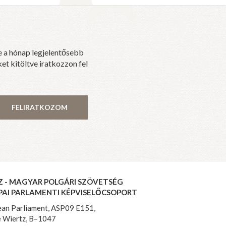
e a hónap legjelentősebb
et kitöltve iratkozzon fel
FELIRATKOZOM
Z - MAGYAR POLGÁRI SZÖVETSÉG
PAI PARLAMENTI KÉPVISELŐCSOPORT
an Parliament, ASP09 E151,
 Wiertz, B–1047