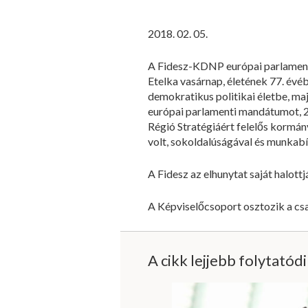
2018. 02. 05.
A Fidesz-KDNP európai parlamenti
Etelka vasárnap, életének 77. évé
demokratikus politikai életbe, ma
európai parlamenti mandátumot, 
Régió Stratégiáért felelős kormán
volt, sokoldalúságával és munkabí
A Fidesz az elhunytat saját halot
A Képviselőcsoport osztozik a cs
A cikk lejjebb folytatód