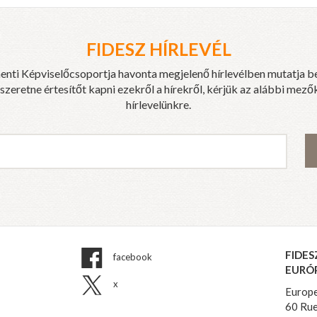
FIDESZ HÍRLEVÉL
enti Képviselőcsoportja havonta megjelenő hírlevélben mutatja b
eretne értesítőt kapni ezekről a hírekről, kérjük az alábbi mezők
hírlevelünkre.
FIDES
facebook
EURÓ
x
Europe
60 Rue