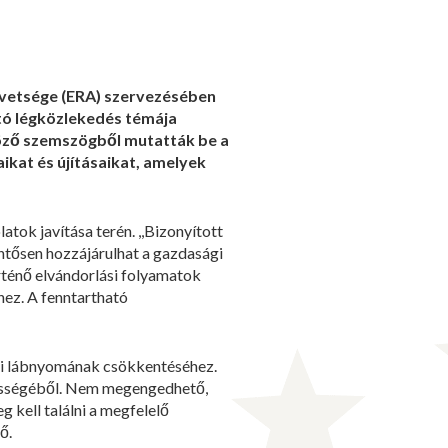
zövetsége (ERA) szervezésében
tó légközlekedés témája
öző szemszögből mutatták be a
ikat és újításaikat, amelyek
tok javítása terén. ,,Bizonyított
entősen hozzájárulhat a gazdasági
örténő elvándorlási folyamatok
hez. A fenntartható
giai lábnyomának csökkentéséhez.
pességéből. Nem megengedhető,
 kell találni a megfelelő
ő.