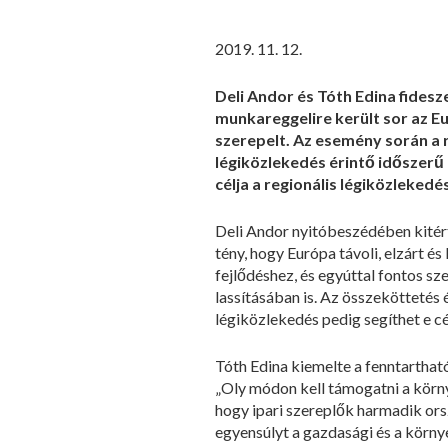
2019. 11. 12.
Deli Andor és Tóth Edina fides
munkareggelire került sor az 
szerepelt. Az esemény során a
légiközlekedés érintő időszerű 
célja a regionális légiközleke
Deli Andor nyitóbeszédében kitért 
tény, hogy Európa távoli, elzárt é
fejlődéshez, és egyúttal fontos sz
lassításában is. Az összeköttetés
légiközlekedés pedig segíthet e cé
Tóth Edina kiemelte a fenntarthat
„Oly módon kell támogatni a kör
hogy ipari szereplők harmadik ors
egyensúlyt a gazdasági és a körny