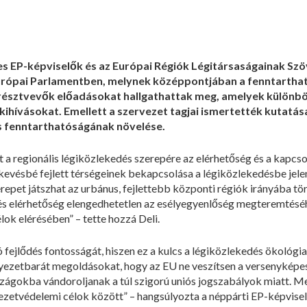
zes EP-képviselők és az Európai Régiók Légitársaságainak S
Európai Parlamentben, melynek középpontjában a fenntartha
 résztvevők előadásokat hallgathattak meg, amelyek különb
kihívásokat. Emellett a szervezet tagjai ismertették kutatása
dés fenntarthatóságának növelése.
a regionális légiközlekedés szerepére az elérhetőség és a kapcsola
s kevésbé fejlett térségeinek bekapcsolása a légiközlekedésbe jel
erepet játszhat az urbánus, fejlettebb központi régiók irányába t
 és elérhetőség elengedhetetlen az esélyegyenlőség megteremtésé
lok elérésében” – tette hozzá Deli.
ó fejlődés fontosságát, hiszen ez a kulcs a légiközlekedés ökoló
nyezetbarát megoldásokat, hogy az EU ne veszítsen a versenyké
zágokba vándoroljanak a túl szigorú uniós jogszabályok miatt. Meg
ezetvédelemi célok között” – hangsúlyozta a néppárti EP-képvisel