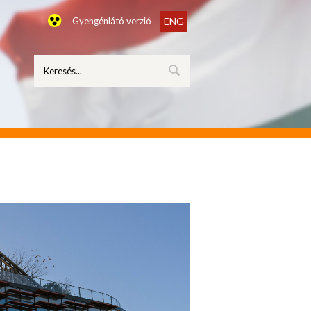
Gyengénlátó verzió
ENG