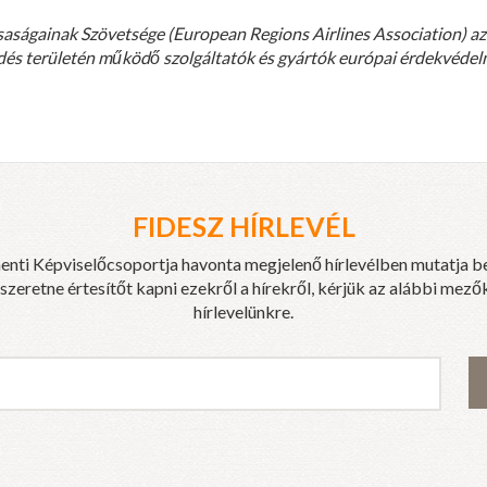
saságainak Szövetsége (European Regions Airlines Association) az 
kedés területén működő szolgáltatók és gyártók európai érdekvédel
FIDESZ HÍRLEVÉL
enti Képviselőcsoportja havonta megjelenő hírlevélben mutatja b
eretne értesítőt kapni ezekről a hírekről, kérjük az alábbi mezők
hírlevelünkre.