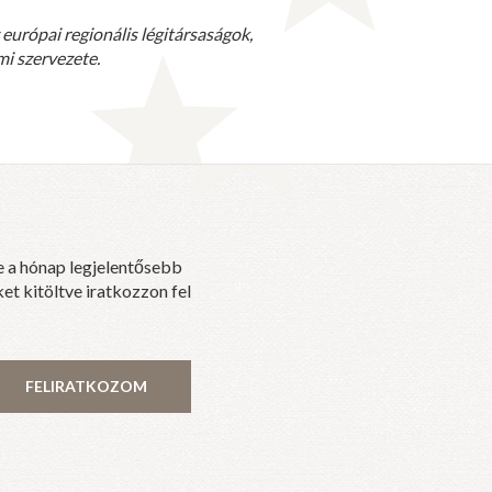
európai regionális légitársaságok,
mi szervezete.
e a hónap legjelentősebb
et kitöltve iratkozzon fel
FELIRATKOZOM