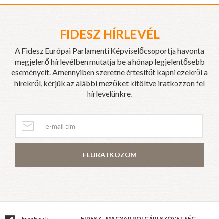
FIDESZ HÍRLEVÉL
A Fidesz Európai Parlamenti Képviselőcsoportja havonta
megjelenő hírlevélben mutatja be a hónap legjelentősebb
eseményeit. Amennyiben szeretne értesítőt kapni ezekről a
hírekről, kérjük az alábbi mezőket kitöltve iratkozzon fel
hírlevelünkre.
FELIRATKOZOM
FIDESZ - MAGYAR POLGÁRI SZÖVETSÉG