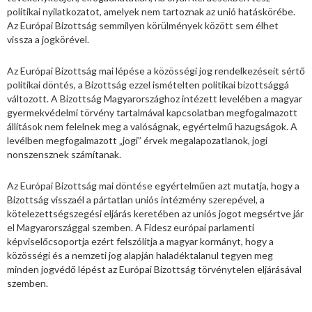
politikai nyilatkozatot, amelyek nem tartoznak az unió hatáskörébe.
Az Európai Bizottság semmilyen körülmények között sem élhet
vissza a jogkörével.
Az Európai Bizottság mai lépése a közösségi jog rendelkezéseit sértő
politikai döntés, a Bizottság ezzel ismételten politikai bizottsággá
változott. A Bizottság Magyarországhoz intézett levelében a magyar
gyermekvédelmi törvény tartalmával kapcsolatban megfogalmazott
állítások nem felelnek meg a valóságnak, egyértelmű hazugságok. A
levélben megfogalmazott „jogi” érvek megalapozatlanok, jogi
nonszensznek számítanak.
Az Európai Bizottság mai döntése egyértelműen azt mutatja, hogy a
Bizottság visszaél a pártatlan uniós intézmény szerepével, a
kötelezettségszegési eljárás keretében az uniós jogot megsértve jár
el Magyarországgal szemben. A Fidesz európai parlamenti
képviselőcsoportja ezért felszólítja a magyar kormányt, hogy a
közösségi és a nemzeti jog alapján haladéktalanul tegyen meg
minden jogvédő lépést az Európai Bizottság törvénytelen eljárásával
szemben.