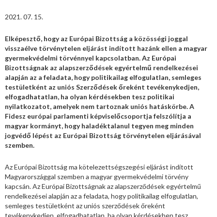
2021. 07. 15.
Elképesztő, hogy az Európai Bizottság a közösségi joggal
visszaélve törvénytelen eljárást indított hazánk ellen a magyar
gyermekvédelmi törvénnyel kapcsolatban. Az Európai
Bizottságnak az alapszerződések egyértelmű rendelkezései
alapján az a feladata, hogy politikailag elfogulatlan, semleges
testületként az uniós Szerződések őreként tevékenykedjen,
elfogadhatatlan, ha olyan kérdésekben tesz politikai
nyilatkozatot, amelyek nem tartoznak uniós hatáskörbe. A
Fidesz európai parlamenti képviselőcsoportja felszólítja a
magyar kormányt, hogy haladéktalanul tegyen meg minden
jogvédő lépést az Európai Bizottság törvénytelen eljárásával
szemben.
Az Európai Bizottság ma kötelezettségszegési eljárást indított
Magyarországgal szemben a magyar gyermekvédelmi törvény
kapcsán. Az Európai Bizottságnak az alapszerződések egyértelmű
rendelkezései alapján az a feladata, hogy politikailag elfogulatlan,
semleges testületként az uniós szerződések őreként
tevékenykedjen, elfogadhatatlan, ha olyan kérdésekben tesz