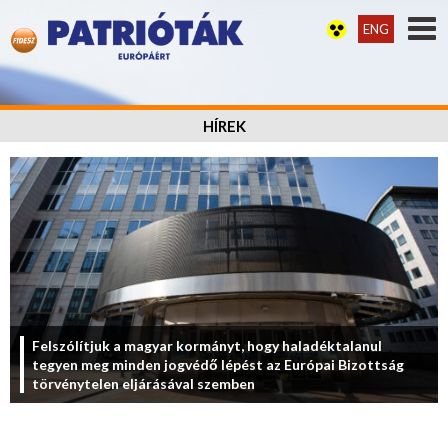
ENG
HÍREK
Felszólítjuk a magyar kormányt, hogy haladéktalanul
tegyen meg minden jogvédő lépést az Európai Bizottság
törvénytelen eljárásával szemben