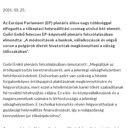
2021. 03. 25.
Az Európai Parlament (EP) plenáris ülése nagy többséggel
elfogadta a tőkepiaci helyreállítási csomag utolsó két elemét.
Győri Enikő fideszes EP-képviselő plenáris felszólalásában
elmondta: „A módosítások a bankok, vállalkozások és végső
soron a polgárok életét hivatottak megkönnyíteni a válság
időszakában”.
Győri Enikő plenáris felszólalásában rámutatott: „Megújítjuk az
értékpapírosítás keretrendszerét, ami a jelenlegi válsághelyzetben
feltétlenül indokolt. Elsősorban azért van szükség a hitelek
forgalomképes értékpapírrá alakításának megkönnyítésére és
felgyorsítására, mert ezzel a hitelintézetek banki tőkét szabadítanak
fel további hitelnyújtás céljára. Ez a kis- és középvállalkozások és a
magánszemélyek számára is létfontosságú a jelenlegi
válsághelyzetben. E technikai könnyítés révén felgyorsíthatjuk a
gazdasági helyreállítás finanszírozását, így a reálgazdaság
könnyebben jut tőkeinjekcióhoz”.