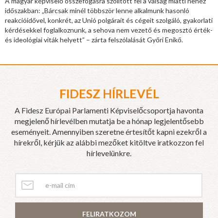
A magyar képviselő összefogásra szólított fel a válság miatti nehéz
időszakban: „Bárcsak minél többször lenne alkalmunk hasonló
reakcióidővel, konkrét, az Unió polgárait és cégeit szolgáló, gyakorlati
kérdésekkel foglalkoznunk, a sehova nem vezető és megosztó érték-
és ideológiai viták helyett” – zárta felszólalását Győri Enikő.
FIDESZ HÍRLEVÉL
A Fidesz Európai Parlamenti Képviselőcsoportja havonta
megjelenő hírlevélben mutatja be a hónap legjelentősebb
eseményeit. Amennyiben szeretne értesítőt kapni ezekről a
hírekről, kérjük az alábbi mezőket kitöltve iratkozzon fel
hírlevelünkre.
FELIRATKOZOM