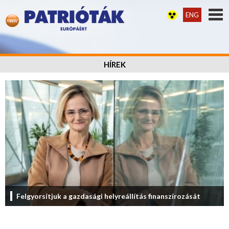
ENG
HÍREK
Felgyorsítjuk a gazdasági helyreállítás finanszírozását