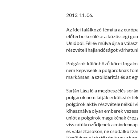
2013. 11. 06.
Az idei találkozó témája az európ
előtérbe kerülése a közösségi go
Unióból. Fél év múlva újra a válas
részvételi hajlandóságot várhatu
Polgárok különböző körei fogalmaz
nem képviselik a polgároknak font
markánsan; a szolidaritás és az eg
Surján László a megbeszélés sorá
polgárok nem látják erkölcsi érték
polgárok aktív részvétele nélkül v
kihasználva olyan emberek vezessé
uniót a polgárok magukénak érezzé
visszatükröződjenek a mindennapi
és választásokon, ne csodálkozzan
Kezükben a lehetőség, hogy olyan