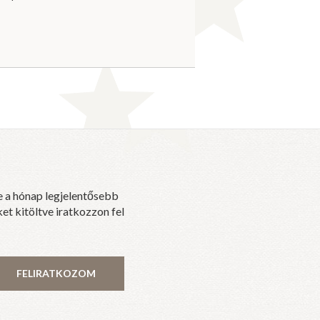
e a hónap legjelentősebb
et kitöltve iratkozzon fel
FELIRATKOZOM