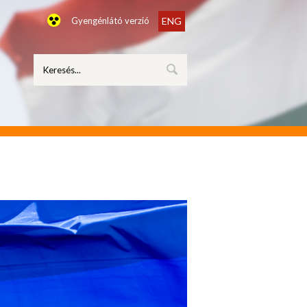
Gyengénlátó verzió
ENG