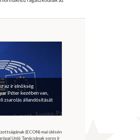
sz az ír elnökség
ar Péter kezében van,
li zsarolás állandósítását
izottságának (ECON) mai ülésén
urópai Unió Tanácsának soros ír