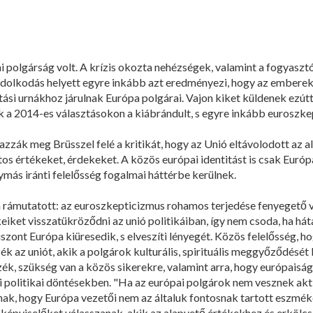
ai polgárság volt. A krízis okozta nehézségek, valamint a fogyaszt
ndolkodás helyett egyre inkább azt eredményezi, hogy az emberek
ztási urnákhoz járulnak Európa polgárai. Vajon kiket küldenek ezút
nk a 2014-es választásokon a kiábrándult, s egyre inkább euroszk
zák meg Brüsszel felé a kritikát, hogy az Unió eltávolodott az al
os értékeket, érdekeket. A közös európai identitást is csak Európa
ymás iránti felelősség fogalmai háttérbe kerülnek.
n rámutatott: az euroszkepticizmus rohamos terjedése fenyegető v
eiket visszatükröződni az unió politikáiban, így nem csoda, ha hát
iszont Európa kiüresedik, s elveszíti lényegét. Közös felelősség, 
k az uniót, akik a polgárok kulturális, spirituális meggyőződését 
k, szükség van a közös sikerekre, valamint arra, hogy európaiságu
 politikai döntésekben. "Ha az európai polgárok nem vesznek ak
ak, hogy Európa vezetői nem az általuk fontosnak tartott eszméke
 képviselőket válasszanak, akik az alapvető értékekhez és erköl