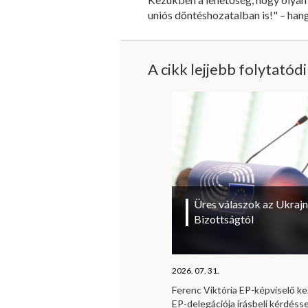
uniós döntéshozatalban is!" – ha
A cikk lejjebb folytatód
Üres válaszok az Ukrajn
Bizottságtól
2026. 07. 31.
Ferenc Viktória EP-képviselő 
EP-delegációja írásbeli kérdésse