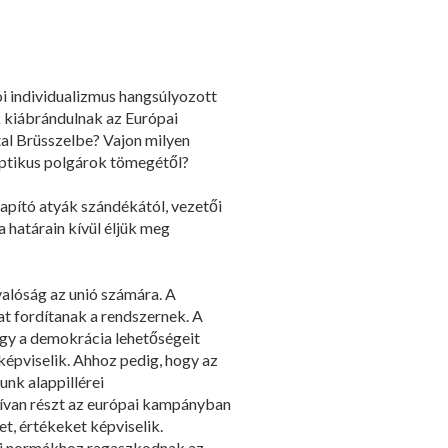
ói individualizmus hangsúlyozott
 kiábrándulnak az Európai
tal Brüsszelbe? Vajon milyen
eptikus polgárok tömegétől?
apító atyák szándékától, vezetői
 határain kívül éljük meg
alóság az unió számára. A
at fordítanak a rendszernek. A
hogy a demokrácia lehetőségeit
képviselik. Ahhoz pedig, hogy az
nk alappillérei
tívan részt az európai kampányban
t, értékeket képviselik.
csi normákhoz ragaszkodnak az