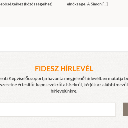
sebbségeihez (közösségeihez)
elnöksége. A Simon
[…]
FIDESZ HÍRLEVÉL
enti Képviselőcsoportja havonta megjelenő hírlevélben mutatja b
eretne értesítőt kapni ezekről a hírekről, kérjük az alábbi mezők
hírlevelünkre.