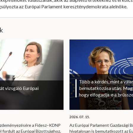
ngsúlyozta az Európai Parlament kereszténydemokrata alelnöke.
ik
Több a kérdés, mint a vála
át vizsgáló Európai
bemutatkozása után: Magy
hogy elfogadja-e a brüssze
2026. 07. 15.
kezdeményezésére a Fidesz–KDNP
Az Európai Parlament Gazdasági B
l fordult az Európai Bizottsághoz,
hivatalosan is bemutatkozott az E