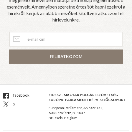
megjelenő hírlevélben mutatja be a hónap legjelentősebb
eseményeit. Amennyiben szeretne értesítőt kapni ezekről a
hírekről, kérjük az alábbi mezőket kitöltve iratkozzon fel
hírlevelünkre.
FELIRATKOZOM
FIDESZ - MAGYAR POLGÁRI SZÖVETSÉG
facebook
EURÓPAI PARLAMENTI KÉPVISELŐCSOPORT
x
European Parliament, ASP09 E151,
60 Rue Wiertz, B–1047
Brussels, Belgium