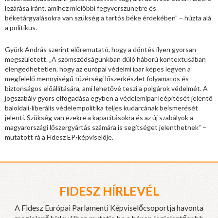
lezárása iránt, amihez mielőbbi fegyverszünetre és
béketárgyalásokra van szükség a tartós béke érdekében” – húzta alá
a politikus.
Gyürk András szerint előremutató, hogy a döntés ilyen gyorsan
megszületett. „A szomszédságunkban dúló háború kontextusában
elengedhetetlen, hogy az európai védelmi ipar képes legyen a
megfelelő mennyiségű tüzérségi lőszerkészlet folyamatos és
biztonságos előállítására, ami lehetővé teszi a polgárok védelmét. A
jogszabály gyors elfogadása egyben a védelemipar leépítését jelentő
baloldali-liberális védelempolitika teljes kudarcának beismerését
jelenti. Szükség van ezekre a kapacitásokra és az új szabályok a
magyarországi lőszergyártás számára is segítséget jelenthetnek” –
mutatott rá a Fidesz EP-képviselője.
FIDESZ HÍRLEVÉL
A Fidesz Európai Parlamenti Képviselőcsoportja havonta