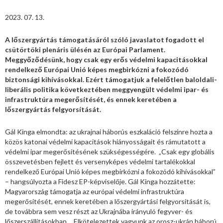
2023. 07. 13.
A lőszergyártás támogatásáról szóló javaslatot fogadott el
csütörtöki plenáris ülésén az Európai Parlament.
Meggyőződésünk, hogy csak egy erős védelmi kapacitásokkal
rendelkező Európai Unió képes megbirkózni a fokozódó
biztonsági kihívásokkal. Ezért támogatjuk a felelőtlen baloldali-
liberális politika következtében meggyengült védelmi ipar- és
infrastruktúra megerősítését, és ennek keretében a
lőszergyártás felgyorsítását.
Gál Kinga elmondta: az ukrajnai háborús eszkaláció felszínre hozta a
közös katonai védelmi kapacitások hiányosságait és rámutatott a
védelmi ipar megerősítésének szükségességére. „Csak egy globális
összevetésben fejlett és versenyképes védelmi tartalékokkal
rendelkező Európai Unió képes megbirkózni a fokozódó kihívásokkal”
– hangsúlyozta a Fidesz EP-képviselője. Gál Kinga hozzátette:
Magyarország támogatja az európai védelmi infrastruktúra
megerősítését, ennek keretében a lőszergyártási felgyorsítását is,
de továbbra sem vesz részt az Ukrajnába irányuló fegyver- és
lőszerszállításokban. „Elkötelezettek vagyunk az orosz-ukrán háború