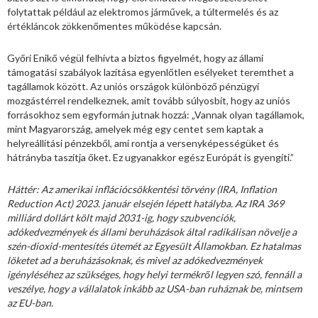
folytattak például az elektromos járművek, a túltermelés és az
értékláncok zökkenőmentes működése kapcsán.
Győri Enikő végül felhívta a biztos figyelmét, hogy az állami
támogatási szabályok lazítása egyenlőtlen esélyeket teremthet a
tagállamok között. Az uniós országok különböző pénzügyi
mozgástérrel rendelkeznek, amit tovább súlyosbít, hogy az uniós
forrásokhoz sem egyformán jutnak hozzá: „Vannak olyan tagállamok,
mint Magyarország, amelyek még egy centet sem kaptak a
helyreállítási pénzekből, ami rontja a versenyképességüket és
hátrányba taszítja őket. Ez ugyanakkor egész Európát is gyengíti.”
Háttér: Az amerikai inflációcsökkentési törvény (IRA, Inflation
Reduction Act) 2023. január elsején lépett hatályba. Az IRA 369
milliárd dollárt költ majd 2031-ig, hogy szubvenciók,
adókedvezmények és állami beruházások által radikálisan növelje a
szén-dioxid-mentesítés ütemét az Egyesült Államokban. Ez hatalmas
löketet ad a beruházásoknak, és mivel az adókedvezmények
igényléséhez az szükséges, hogy helyi termékről legyen szó, fennáll a
veszélye, hogy a vállalatok inkább az USA-ban ruháznak be, mintsem
az EU-ban.