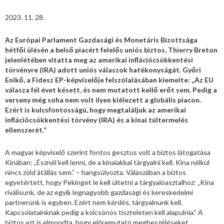
2023. 11. 28.
Az Európai Parlament Gazdasági és Monetáris Bizottsága
hétfői ülésén a belső piacért felelős uniós biztos, Thierry Breton
jelenlétében vitatta meg az amerikai inflációcsökkentési
törvényre (IRA) adott uniós válaszok hatékonyságát. Győri
Enikő, a Fidesz EP-képviselője felszólalásában kiemelte: „Az EU
válasza fél évet késett, és nem mutatott kellő erőt sem. Pedig a
verseny még soha nem volt ilyen kiélezett a globális piacon.
Ezért is kulcsfontosságú, hogy megtaláljuk az amerikai
inflációcsökkentési törvény (IRA) és a kínai túltermelés
ellenszerét.”
A magyar képviselő szerint fontos gesztus volt a biztos látogatása
Kínában: „Észnél kell lenni, de a kínaiakkal tárgyalni kell. Kína nélkül
nincs zöld átállás sem.” – hangsúlyozta. Válaszában a biztos
egyetértett, hogy Pekinget le kell ültetni a tárgyalóasztalhoz: „Kína
riválisunk, de az egyik legnagyobb gazdasági és kereskedelmi
partnerünk is egyben. Ezért nem kérdés, tárgyalnunk kell.
Kapcsolatainknak pedig a kölcsönös tiszteleten kell alapulnia.” A
biztos azt is elmondta, hogy előremutató megbeszéléseket