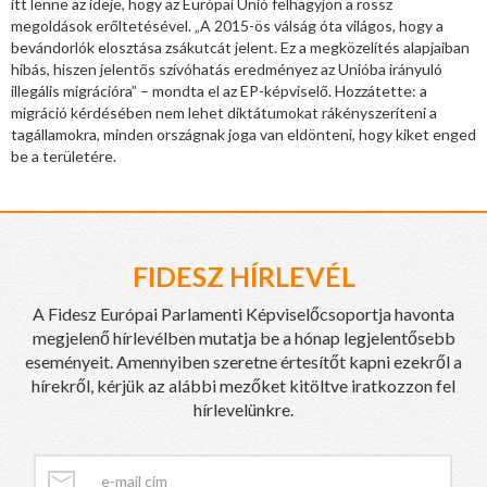
itt lenne az ideje, hogy az Európai Unió felhagyjon a rossz
megoldások erőltetésével. „A 2015-ös válság óta világos, hogy a
bevándorlók elosztása zsákutcát jelent. Ez a megközelítés alapjaiban
hibás, hiszen jelentős szívóhatás eredményez az Unióba irányuló
illegális migrációra” – mondta el az EP-képviselő. Hozzátette: a
migráció kérdésében nem lehet diktátumokat rákényszeríteni a
tagállamokra, minden országnak joga van eldönteni, hogy kiket enged
be a területére.
FIDESZ HÍRLEVÉL
A Fidesz Európai Parlamenti Képviselőcsoportja havonta
megjelenő hírlevélben mutatja be a hónap legjelentősebb
eseményeit. Amennyiben szeretne értesítőt kapni ezekről a
hírekről, kérjük az alábbi mezőket kitöltve iratkozzon fel
hírlevelünkre.