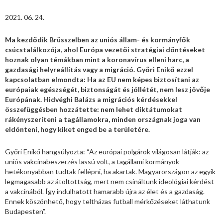
2021. 06. 24.
Ma kezdődik Brüsszelben az uniós állam- és kormányfők
csúcstalálkozója, ahol Európa vezetői stratégiai döntéseket
hoznak olyan témákban mint a koronavírus elleni harc, a
gazdasági helyreállítás vagy a migráció. Győri Enikő ezzel
kapcsolatban elmondta: Ha az EU nem képes biztosítani az
európaiak egészségét, biztonságát és jóllétét, nem lesz jövője
Európának. Hidvéghi Balázs a migrációs kérdésekkel
összefüggésben hozzátette: nem lehet diktátumokat
rákényszeríteni a tagállamokra, minden országnak joga van
eldönteni, hogy kiket enged be a területére.
Győri Enikő hangsúlyozta: “Az európai polgárok világosan látják: az
uniós vakcinabeszerzés lassú volt, a tagállami kormányok
hetékonyabban tudtak fellépni, ha akartak. Magyarországon az egyik
legmagasabb az átoltottság, mert nem csináltunk ideológiai kérdést
a vakcinából. Így indulhatott hamarabb újra az élet és a gazdaság.
Ennek köszönhető, hogy teltházas futball mérkőzéseket láthatunk
Budapesten”.