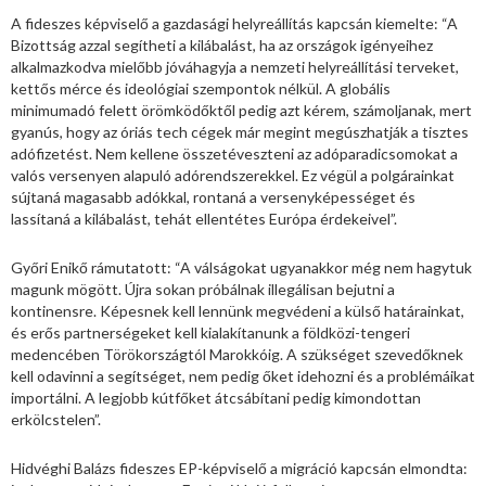
A fideszes képviselő a gazdasági helyreállítás kapcsán kiemelte: “A
Bizottság azzal segítheti a kilábalást, ha az országok igényeihez
alkalmazkodva mielőbb jóváhagyja a nemzeti helyreállítási terveket,
kettős mérce és ideológiai szempontok nélkül. A globális
minimumadó felett örömködőktől pedig azt kérem, számoljanak, mert
gyanús, hogy az óriás tech cégek már megint megúszhatják a tisztes
adófizetést. Nem kellene összetéveszteni az adóparadicsomokat a
valós versenyen alapuló adórendszerekkel. Ez végül a polgárainkat
sújtaná magasabb adókkal, rontaná a versenyképességet és
lassítaná a kilábalást, tehát ellentétes Európa érdekeivel”.
Győri Enikő rámutatott: “A válságokat ugyanakkor még nem hagytuk
magunk mögött. Újra sokan próbálnak illegálisan bejutni a
kontinensre. Képesnek kell lennünk megvédeni a külső határainkat,
és erős partnerségeket kell kialakítanunk a földközi-tengeri
medencében Törökországtól Marokkóig. A szükséget szevedőknek
kell odavinni a segítséget, nem pedig őket idehozni és a problémáikat
importálni. A legjobb kútfőket átcsábítani pedig kimondottan
erkölcstelen”.
Hidvéghi Balázs fideszes EP-képviselő a migráció kapcsán elmondta: