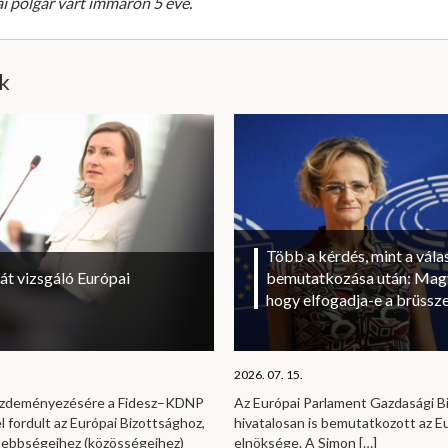
ai polgár várt immáron 5 éve.
ik
Több a kérdés, mint a vála
át vizsgáló Európai
bemutatkozása után: Magy
hogy elfogadja-e a brüssze
2026. 07. 15.
kezdeményezésére a Fidesz–KDNP
Az Európai Parlament Gazdasági B
l fordult az Európai Bizottsághoz,
hivatalosan is bemutatkozott az E
sebbségeihez (közösségeihez)
elnöksége. A Simon
[…]