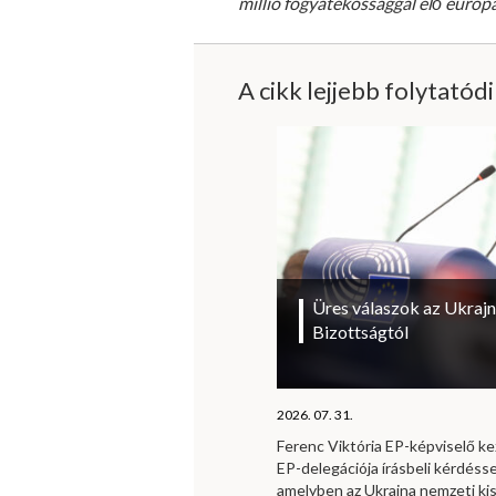
millió fogyatékossággal élő európ
A cikk lejjebb folytatód
Üres válaszok az Ukrajn
Bizottságtól
2026. 07. 31.
Ferenc Viktória EP-képviselő 
EP-delegációja írásbeli kérdésse
amelyben az Ukrajna nemzeti ki