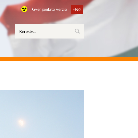
Gyengénlátó verzió
ENG