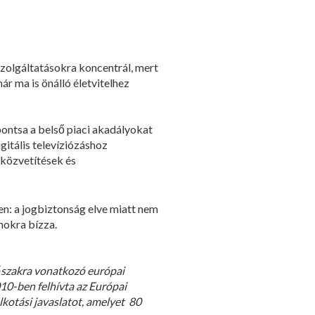
szolgáltatásokra koncentrál, mert
ár ma is önálló életvitelhez
bontsa a belső piaci akadályokat
gitális televíziózáshoz
közvetítések és
en: a jogbiztonság elve miatt nem
mokra bízza.
őszakra vonatkozó európai
10-ben felhívta az Európai
kotási javaslatot, amelyet 80