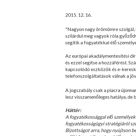
2015. 12. 16.
"Nagyon nagy örömömre szolgál, ho
szilárdul meg vagyok róla győződve
segítik a fogyatékkal élő személy
Az európai akadálymentesítési dir
és ezzel segítse a hozzáférést. S
kapcsolódó eszközök és e-kereske
telefonszolgáltatások válnak a j
A jogszabály csak a piacra újonna
lesz visszamenőleges hatálya, de b
Háttér:
A fogyatékossággal elő személyek
fogyatékosságügyi stratégiáról s
Bizottságot arra, hogy nyújtson b