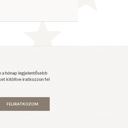
e a hónap legjelentősebb
et kitöltve iratkozzon fel
FELIRATKOZOM