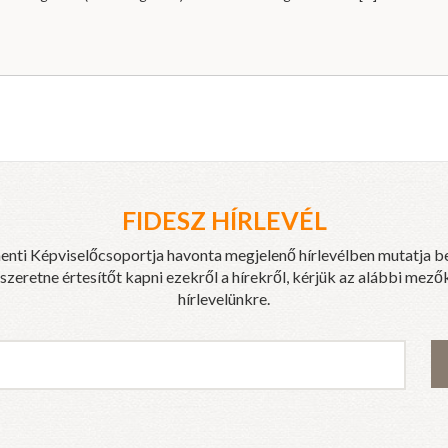
FIDESZ HÍRLEVÉL
enti Képviselőcsoportja havonta megjelenő hírlevélben mutatja b
eretne értesítőt kapni ezekről a hírekről, kérjük az alábbi mezők
hírlevelünkre.