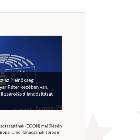
sz az ír elnökség
ar Péter kezében van,
li zsarolás állandósítását
izottságának (ECON) mai ülésén
urópai Unió Tanácsának soros ír