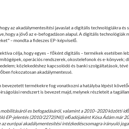
gy az akadálymentesítési javaslat a digitális technológiákra és 
, hogy a jövő az e-befogadáson alapul. A digitális technológiák m
eket" – mondta a fideszes EP-képviselő.
ektíva célja, hogy egyes – főként digitális – termékek esetében le
zámítógépek, operációs rendszerek, okostelefonok és e-könyvek; di
delem; közlekedéshez kapcsolódó és banki szolgáltatások, tévé 
övőben fokozatosan akadálymentessé.
n bevezetett termékekre fog vonatkozni a hatályba lépést követő
írságolási rendszert is bevezet majd, melynek részleteit a tagálla
 mobilitásáról es befogadásáról, valamint a 2010–2020 közötti id
zóló EP-jelentés (2010/2272(INI)) előadójaként Kósa Ádám már 20
e az európai akadálymentesítési intézkedéscsomagra irányuló jogal