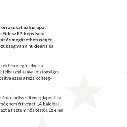
aforrásokat az Európai
a Fidesz EP-képviselői
gát és megfizethetőségét.
zükség van a nukleáris és
értékben megfelelnek a
k felhasználásával biztonságos
sítva ezzel a rezsiköltség-
 építő brüsszeli energiapolitika
még nem ért véget. „A baloldal
zt a tiszta minősítéstől. Ez ellen