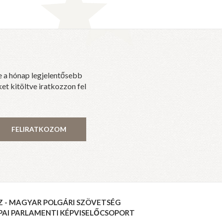
e a hónap legjelentősebb
et kitöltve iratkozzon fel
FELIRATKOZOM
Z - MAGYAR POLGÁRI SZÖVETSÉG
PAI PARLAMENTI KÉPVISELŐCSOPORT