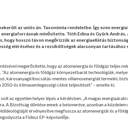
 bekerült az uniós ún. Taxonómia rendeletbe. Így ezen energi
a energiaforrásnak minősítette. Tóth Edina és Gyürk András, 
os, hogy hosszú távon megőrizzük az energiaellátás biztonsá
sség eléréséhez és a rezsiköltségek alacsonyan tartásához s
öntésével megerősítette, hogy az atomenergia és földgáz teljes m
 “Az atomenergia és földgáz környezetbarát technológiák, melye
ó, károsanyagkibocsátás-mentes villamosenergiát termelni, bizto
 2050-ös klímasemlegességi célok teljesítését” – emelte ki.
volt az egyetlen helyes lépés a kérdésben. „A magas energiaárakra
ra. A Bizottság döntése ennek a beismerése, azonban a küzdelem 
öldideológiáját érvényesítve megfossza az atomenergiát és a földgá
angsúlyozta a Fidesz EP-képviselője.