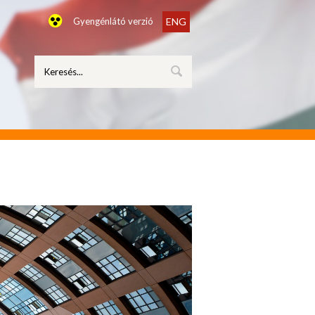
Gyengénlátó verzió
ENG