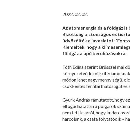
2022. 02. 02.
Az atomenergia és a földgáz is
Bizottság biztonságos és tiszt
üdvözölték a javaslatot: “Font
Kiemelték, hogy a klímasemlege
földgáz alapú beruházásokra.
Tóth Edina szerint Brüsszel mai d
környezetvédelmi kritériumoknak.
módon lehet nagy mennyiségű, olcs
csökkentés fenntarthatóságát és a
Gyürk András rámutatott, hogy ez 
elfogadhatatlan a polgárok számá
nem tett le arról, hogy kudarcos z
harcolunk, a csata folytatódik – h