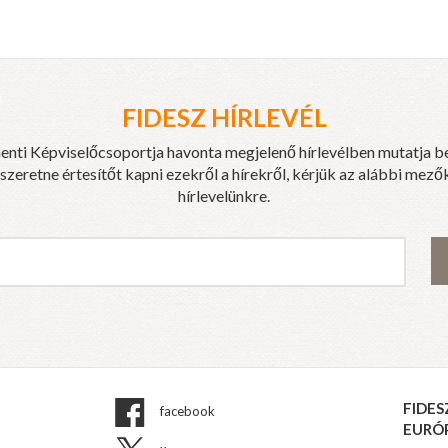
FIDESZ HÍRLEVÉL
enti Képviselőcsoportja havonta megjelenő hírlevélben mutatja b
eretne értesítőt kapni ezekről a hírekről, kérjük az alábbi mezők
hírlevelünkre.
FIDES
facebook
EURÓ