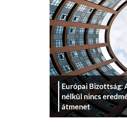
Európai Bizottság:
nélkül nincs eredm
átmenet